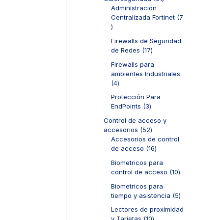
t
p
d
1
Administración
o
r
u
p
Centralizada Fortinet
7
s
o
c
7
r
d
t
p
o
u
Firewalls de Seguridad
o
r
d
c
1
de Redes
17
s
o
u
t
7
d
c
Firewalls para
o
p
u
t
ambientes Industriales
s
r
c
o
4
4
o
t
s
p
d
Protección Para
o
r
u
3
EndPoints
3
s
o
c
p
d
Control de acceso y
t
r
u
5
accesorios
52
o
o
c
2
Accesorios de control
s
d
t
p
1
de acceso
16
u
o
r
6
c
Biometricos para
s
o
p
t
1
control de acceso
10
d
r
o
0
u
o
Biometricos para
s
p
c
d
5
tiempo y asistencia
5
r
t
u
p
o
Lectores de proximidad
o
c
r
d
1
y Tarjetas
10