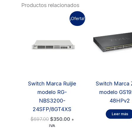
Productos relacionados
¡Oferta!
Switch Marca Ruijie
Switch Marca 
modelo RG-
modelo GS19
NBS3200-
48HPv2
24SFP/8GT4XS
Leer más
El
El
$
697.00
$
350.00
+
precio
precio
IVA
original
actual