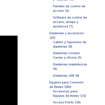
s
t
o
u
0
o
d
Paneles de control de
c
p
s
u
4
acceso
4
t
r
c
p
o
o
Software de control de
t
r
s
d
acceso, tiempo y
o
o
u
7
asistencia
7
s
d
c
p
u
Diademas y accesorios
t
r
c
2
25
o
o
t
5
Cables y repuestos de
s
d
o
p
9
diademas
9
u
s
r
p
c
Diademas Contact
o
r
t
5
Center y oficina
5
d
o
o
p
u
d
Diademas inalambricas
s
r
c
u
6
6
o
t
c
p
d
8
Diademas USB
8
o
t
r
u
p
s
o
o
Equipos para Conexión
c
r
s
d
1
de Redes
189
t
o
u
8
Accesorios para
o
d
c
9
2
Equipos de Redes
23
s
u
t
p
3
c
3
Access Points
39
o
r
p