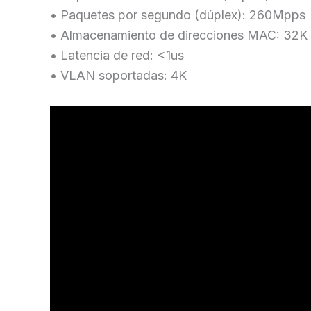
• Paquetes por segundo (dúplex): 260Mpps
• Almacenamiento de direcciones MAC: 32K
• Latencia de red: <1us
• VLAN soportadas: 4K