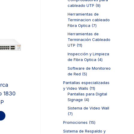
s
r
d
t
9
cableado UTP
9
o
u
o
p
d
c
Herramientas de
s
r
u
t
Terminacion cableado
o
c
o
7
Fibra Optica
7
d
t
s
p
u
Herramientas de
o
r
c
Terminación Cableado
s
o
t
1
UTP
11
d
o
1
u
Inspección y Limpieza
s
p
c
4
de Fibra Optica
4
r
t
p
o
Software de Monitoreo
o
r
d
5
de Red
5
s
o
u
p
d
Pantallas especializadas
rca
c
r
u
1
y Video Walls
11
t
o
o 1830
c
1
Pantallas para Digital
o
d
t
4
p
Signage
4
FP
s
u
o
p
r
c
Sistema de Video Wall
s
r
o
t
7
7
o
d
o
p
d
u
1
Promociones
15
s
r
u
c
5
o
Sistema de Respaldo y
c
t
p