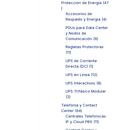
d
Proteccion de Energia
47
t
o
r
u
4
o
s
o
c
7
Accesorios de
s
d
t
p
4
Respaldo y Energia
4
u
o
r
p
c
PDUs para Data Center
s
o
r
t
y Nodos de
d
o
o
9
Comunicación
9
u
d
s
p
c
u
Regletas Protectoras
r
t
c
1
11
o
o
t
1
d
UPS de Corriente
s
o
p
u
1
Directa (DC)
1
s
r
c
p
o
1
UPS en Linea
12
t
r
d
2
o
o
8
UPS Interactivos
8
u
p
s
d
p
c
r
UPS Trifásico Modular
u
r
t
o
2
2
c
o
o
d
p
t
d
Telefonia y Contact
s
u
r
o
u
6
Center
64
c
o
c
4
Centrales Telefonicas
t
d
t
p
1
IP y Cloud PBX
11
o
u
o
r
1
s
c
Contact Center y