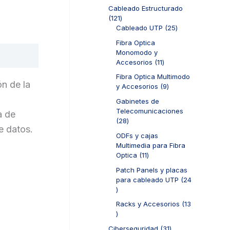
o
d
p
t
o
Cableado Estructurado
s
u
r
o
d
1
121
c
o
s
u
2
2
Cableado UTP
25
t
d
c
1
5
o
u
Fibra Optica
t
p
p
s
c
Monomodo y
o
r
r
t
1
Accesorios
11
s
o
o
o
1
d
d
Fibra Optica Multimodo
s
p
ón de la
u
u
9
y Accesorios
9
r
c
c
p
o
Gabinetes de
t
t
r
d
Telecomunicaciones
a de
o
o
o
u
2
28
s
s
d
e datos.
c
8
u
ODFs y cajas
t
p
c
Multimedia para Fibra
o
r
t
1
Optica
11
s
o
o
1
d
Patch Panels y placas
s
p
u
para cableado UTP
24
r
c
2
o
t
4
d
Racks y Accesorios
13
o
p
u
1
s
r
c
3
o
3
Ciberseguridad
31