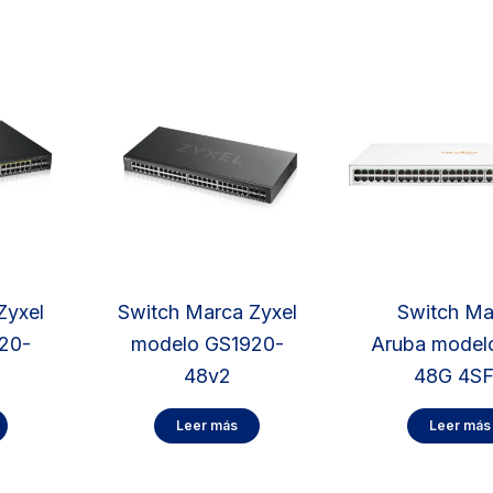
Zyxel
Switch Marca Zyxel
Switch Ma
20-
modelo GS1920-
Aruba model
48v2
48G 4S
Leer más
Leer más