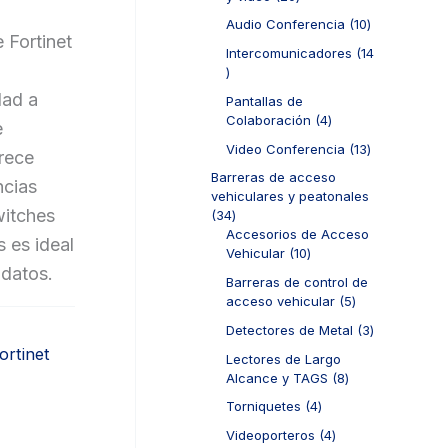
0
r
1
Audio Conferencia
10
p
o
 Fortinet
0
r
d
Intercomunicadores
14
p
o
u
1
r
d
c
4
dad a
o
Pantallas de
u
t
p
d
4
Colaboración
4
e
c
o
r
u
p
t
s
o
1
Video Conferencia
13
frece
c
r
o
d
3
t
o
Barreras de acceso
ncias
s
u
p
o
d
vehiculares y peatonales
c
r
witches
s
u
3
34
t
o
c
4
Accesorios de Acceso
s es ideal
o
d
t
p
1
Vehicular
10
s
u
 datos.
o
r
0
c
Barreras de control de
s
o
p
t
5
acceso vehicular
5
d
r
o
p
u
o
3
Detectores de Metal
3
s
r
c
d
p
ortinet
o
Lectores de Largo
t
u
r
d
8
Alcance y TAGS
8
o
c
o
u
p
s
t
d
4
Torniquetes
4
c
r
o
u
p
t
o
4
Videoporteros
4
s
c
r