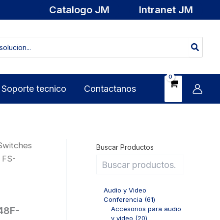
Catalogo JM
Intranet JM
Soporte tecnico
Contactanos
Switches
Buscar Productos
 FS-
Audio y Video
6
Conferencia
61
1
Accesorios para audio
48F-
2
p
y video
20