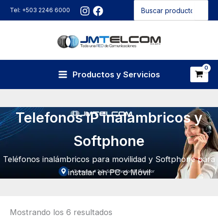
Buscar
Ir
Tel: +503 2246 6000
por:
al
contenido
Productos y Servicios
Telefonos IP inalambricos y
Softphone
Teléfonos inalámbricos para movilidad y Softphone para
instalar en PC o Móvil
Mostrando los 6 resultados