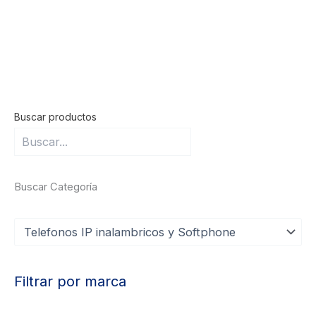
Buscar productos
Buscar Categoría
c
a
t
e
Filtrar por marca
g
o
r