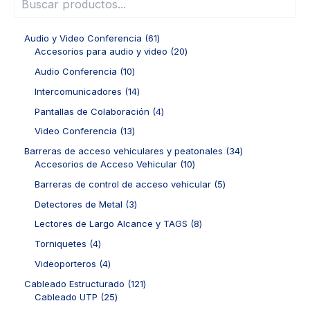
6
Audio y Video Conferencia
61
1
2
Accesorios para audio y video
20
p
0
1
Audio Conferencia
10
r
p
0
o
r
1
Intercomunicadores
14
p
d
o
4
r
4
Pantallas de Colaboración
4
u
d
p
o
p
c
u
r
1
Video Conferencia
13
d
r
t
c
o
3
u
o
3
Barreras de acceso vehiculares y peatonales
34
o
t
d
p
c
d
1
4
Accesorios de Acceso Vehicular
10
s
o
u
r
t
u
0
p
s
c
o
5
Barreras de control de acceso vehicular
5
o
c
p
r
t
d
p
s
t
r
o
3
Detectores de Metal
3
o
u
r
o
o
d
p
s
c
o
8
Lectores de Largo Alcance y TAGS
8
s
d
u
r
t
d
p
u
c
o
4
Torniquetes
4
o
u
r
c
t
d
p
s
c
o
4
Videoporteros
4
t
o
u
r
t
d
p
o
s
c
o
1
Cableado Estructurado
121
o
u
r
s
t
d
2
2
Cableado UTP
25
s
c
o
o
u
5
1