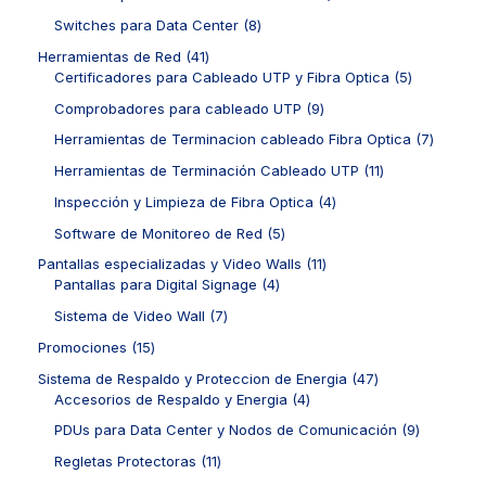
o
d
r
t
o
p
s
u
o
8
Switches para Data Center
8
o
d
r
c
d
p
s
u
o
4
Herramientas de Red
41
t
u
r
c
d
1
5
Certificadores para Cableado UTP y Fibra Optica
5
o
c
o
t
u
p
p
s
t
d
9
Comprobadores para cableado UTP
9
o
c
r
r
o
u
p
s
t
o
o
7
Herramientas de Terminacion cableado Fibra Optica
7
s
c
r
o
d
d
p
t
o
1
Herramientas de Terminación Cableado UTP
11
s
u
u
r
o
d
1
c
c
o
4
Inspección y Limpieza de Fibra Optica
4
s
u
p
t
t
d
p
c
r
5
Software de Monitoreo de Red
5
o
o
u
r
t
o
p
s
s
c
o
1
Pantallas especializadas y Video Walls
11
o
d
r
t
d
4
1
Pantallas para Digital Signage
4
s
u
o
o
u
p
p
c
d
7
Sistema de Video Wall
7
s
c
r
r
t
u
p
t
o
o
1
Promociones
15
o
c
r
o
d
d
5
s
t
o
4
Sistema de Respaldo y Proteccion de Energia
47
s
u
u
p
o
d
4
7
Accesorios de Respaldo y Energia
4
c
c
r
s
u
p
p
t
t
o
9
PDUs para Data Center y Nodos de Comunicación
9
c
r
r
o
o
d
p
t
o
o
1
Regletas Protectoras
11
s
s
u
r
o
d
d
1