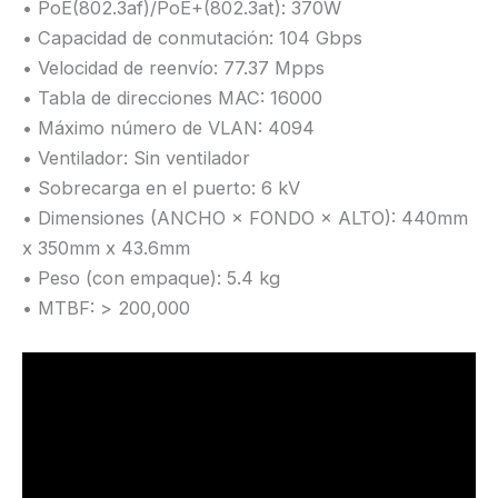
• PoE(802.3af)/PoE+(802.3at): 370W
• Capacidad de conmutación: 104 Gbps
• Velocidad de reenvío: 77.37 Mpps
• Tabla de direcciones MAC: 16000
• Máximo número de VLAN: 4094
• Ventilador: Sin ventilador
• Sobrecarga en el puerto: 6 kV
• Dimensiones (ANCHO × FONDO × ALTO): 440mm
x 350mm x 43.6mm
• Peso (con empaque): 5.4 kg
• MTBF: > 200,000