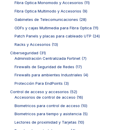
t
d
1
Fibra Optica Monomodo y Accesorios
11
s
c
p
p
o
u
1
t
r
r
9
Fibra Optica Multimodo y Accesorios
9
s
c
p
o
o
o
p
t
r
2
Gabinetes de Telecomunicaciones
28
s
d
d
r
o
o
8
u
u
o
1
ODFs y cajas Multimedia para Fibra Optica
11
s
d
p
c
c
d
1
u
r
2
Patch Panels y placas para cableado UTP
24
t
t
u
p
c
o
4
o
o
c
r
1
Racks y Accesorios
13
t
d
p
s
s
t
o
3
o
u
r
3
Ciberseguridad
31
o
d
p
s
c
o
1
7
Administración Centralizada Fortinet
7
s
u
r
t
d
p
p
c
o
1
Firewalls de Seguridad de Redes
17
o
u
r
r
t
d
7
s
c
o
o
4
Firewalls para ambientes Industriales
4
o
u
p
t
d
d
p
s
c
r
3
Protección Para EndPoints
3
o
u
u
r
t
o
p
s
c
c
o
5
Control de acceso y accesorios
52
o
d
r
t
t
d
2
1
Accesorios de control de acceso
16
s
u
o
o
o
u
p
6
c
d
1
Biometricos para control de acceso
10
s
s
c
r
p
t
u
0
t
o
r
5
Biometricos para tiempo y asistencia
5
o
c
p
o
d
o
p
s
t
r
1
Lectores de proximidad y Tarjetas
10
s
u
d
r
o
o
0
c
u