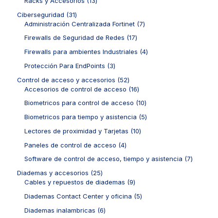
Racks y Accesorios
13
t
d
p
s
s
t
o
3
o
u
r
3
Ciberseguridad
31
o
d
p
s
c
o
1
7
Administración Centralizada Fortinet
7
s
u
r
t
d
p
p
c
o
1
Firewalls de Seguridad de Redes
17
o
u
r
r
t
d
7
s
c
o
o
4
Firewalls para ambientes Industriales
4
o
u
p
t
d
d
p
s
c
r
3
Protección Para EndPoints
3
o
u
u
r
t
o
p
s
c
c
o
5
Control de acceso y accesorios
52
o
d
r
t
t
d
2
1
Accesorios de control de acceso
16
s
u
o
o
o
u
p
6
c
d
1
Biometricos para control de acceso
10
s
s
c
r
p
t
u
0
t
o
r
5
Biometricos para tiempo y asistencia
5
o
c
p
o
d
o
p
s
t
r
1
Lectores de proximidad y Tarjetas
10
s
u
d
r
o
o
0
c
u
o
4
Paneles de control de acceso
4
s
d
p
t
c
d
p
u
r
7
Software de control de acceso, tiempo y asistencia
7
o
t
u
r
c
o
p
s
o
c
o
2
Diademas y accesorios
25
t
d
r
s
t
d
5
9
Cables y repuestos de diademas
9
o
u
o
o
u
p
p
s
c
d
5
Diademas Contact Center y oficina
5
s
c
r
r
t
u
p
t
o
o
6
Diademas inalambricas
6
o
c
r