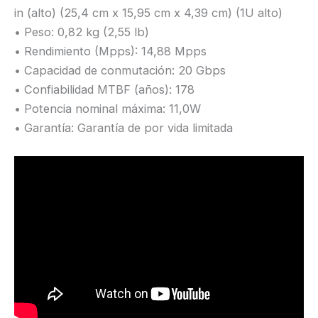
in (alto) (25,4 cm x 15,95 cm x 4,39 cm) (1U alto)
• Peso: 0,82 kg (2,55 lb)
• Rendimiento (Mpps): 14,88 Mpps
• Capacidad de conmutación: 20 Gbps
• Confiabilidad MTBF (años): 178
• Potencia nominal máxima: 11,0W
• Garantía: Garantía de por vida limitada