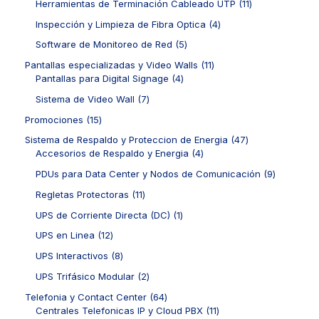
t
o
1
Herramientas de Terminación Cableado UTP
11
s
u
u
r
o
d
1
c
c
o
4
Inspección y Limpieza de Fibra Optica
4
s
u
p
t
t
d
p
c
r
5
Software de Monitoreo de Red
5
o
o
u
r
t
o
p
s
s
c
o
1
Pantallas especializadas y Video Walls
11
o
d
r
t
d
4
1
Pantallas para Digital Signage
4
s
u
o
o
u
p
p
c
d
7
Sistema de Video Wall
7
s
c
r
r
t
u
p
t
o
o
1
Promociones
15
o
c
r
o
d
d
5
s
t
o
4
Sistema de Respaldo y Proteccion de Energia
47
s
u
u
p
o
d
4
7
Accesorios de Respaldo y Energia
4
c
c
r
s
u
p
p
t
t
o
9
PDUs para Data Center y Nodos de Comunicación
9
c
r
r
o
o
d
p
t
o
o
1
Regletas Protectoras
11
s
s
u
r
o
d
d
1
c
o
1
UPS de Corriente Directa (DC)
1
s
u
u
p
t
d
p
c
c
r
1
UPS en Linea
12
o
u
r
t
t
o
2
s
c
o
8
UPS Interactivos
8
o
o
d
p
t
d
p
s
s
u
r
2
UPS Trifásico Modular
2
o
u
r
c
o
p
s
c
o
6
Telefonia y Contact Center
64
t
d
r
t
d
4
1
Centrales Telefonicas IP y Cloud PBX
11
o
u
o