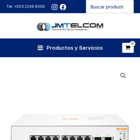
Buscar
Ir
Tel: +503 2246 6000
por:
al
contenido
Productos y Servicios