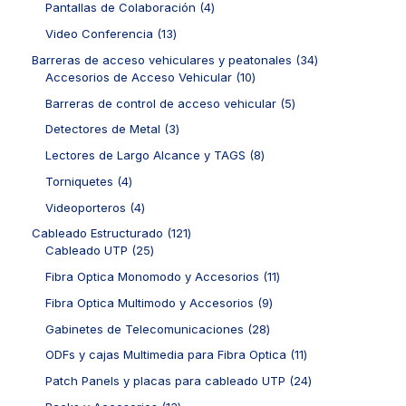
r
4
Pantallas de Colaboración
4
u
d
p
o
p
c
u
r
1
Video Conferencia
13
d
r
t
c
o
3
u
o
3
Barreras de acceso vehiculares y peatonales
34
o
t
d
p
c
d
1
4
Accesorios de Acceso Vehicular
10
s
o
u
r
t
u
0
p
s
c
o
5
Barreras de control de acceso vehicular
5
o
c
p
r
t
d
p
s
t
r
o
3
Detectores de Metal
3
o
u
r
o
o
d
p
s
c
o
8
Lectores de Largo Alcance y TAGS
8
s
d
u
r
t
d
p
u
c
o
4
Torniquetes
4
o
u
r
c
t
d
p
s
c
o
4
Videoporteros
4
t
o
u
r
t
d
p
o
s
c
o
1
Cableado Estructurado
121
o
u
r
s
t
d
2
2
Cableado UTP
25
s
c
o
o
u
5
1
t
d
1
Fibra Optica Monomodo y Accesorios
11
s
c
p
p
o
u
1
t
r
r
9
Fibra Optica Multimodo y Accesorios
9
s
c
p
o
o
o
p
t
r
2
Gabinetes de Telecomunicaciones
28
s
d
d
r
o
o
8
u
u
o
1
ODFs y cajas Multimedia para Fibra Optica
11
s
d
p
c
c
d
1
u
r
2
Patch Panels y placas para cableado UTP
24
t
t
u
p
c
o
4
o
o
c
r
1