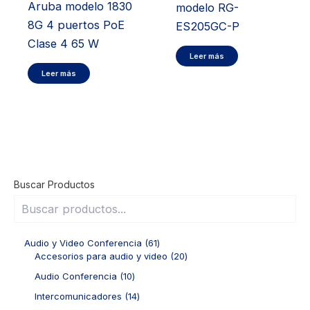
Aruba modelo 1830
modelo RG-
8G 4 puertos PoE
ES205GC-P
Clase 4 65 W
Leer más
Leer más
Buscar Productos
6
Audio y Video Conferencia
61
1
2
Accesorios para audio y video
20
p
0
1
Audio Conferencia
10
r
p
0
o
r
1
Intercomunicadores
14
p
d
o
4