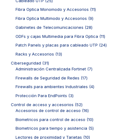
d
2
2
Cableado UTP
25
s
c
o
o
u
5
1
t
d
1
Fibra Optica Monomodo y Accesorios
11
s
c
p
p
o
u
1
t
r
r
9
Fibra Optica Multimodo y Accesorios
9
s
c
p
o
o
o
p
t
r
2
Gabinetes de Telecomunicaciones
28
s
d
d
r
o
o
8
u
u
o
1
ODFs y cajas Multimedia para Fibra Optica
11
s
d
p
c
c
d
1
u
r
2
Patch Panels y placas para cableado UTP
24
t
t
u
p
c
o
4
o
o
c
r
1
Racks y Accesorios
13
t
d
p
s
s
t
o
3
o
u
r
3
Ciberseguridad
31
o
d
p
s
c
o
1
7
Administración Centralizada Fortinet
7
s
u
r
t
d
p
p
c
o
1
Firewalls de Seguridad de Redes
17
o
u
r
r
t
d
7
s
c
o
o
4
Firewalls para ambientes Industriales
4
o
u
p
t
d
d
p
s
c
r
3
Protección Para EndPoints
3
o
u
u
r
t
o
p
s
c
c
o
5
Control de acceso y accesorios
52
o
d
r
t
t
d
2
1
Accesorios de control de acceso
16
s
u
o
o
o
u
p
6
c
d
1
Biometricos para control de acceso
10
s
s
c
r
p
t
u
0
t
o
r
5
Biometricos para tiempo y asistencia
5
o
c
p
o
d
o
p
s
t
r
1
Lectores de proximidad y Tarjetas
10