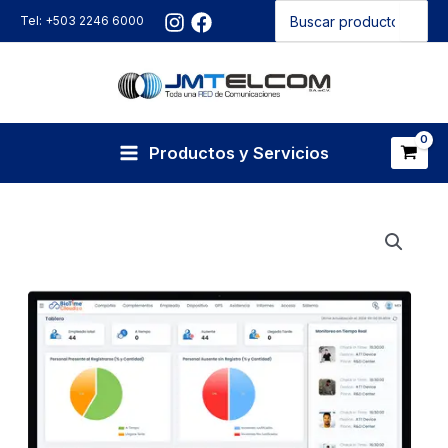
Buscar
Ir
Tel: +503 2246 6000
por:
al
contenido
Productos y Servicios