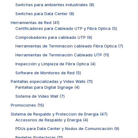
s
t
o
p
s
c
r
8
Switches para ambientes industriales
8
o
d
r
t
o
p
s
u
o
8
Switches para Data Center
8
o
d
r
c
d
p
s
u
o
4
Herramientas de Red
41
t
u
r
c
d
1
5
Certificadores para Cableado UTP y Fibra Optica
5
o
c
o
t
u
p
p
s
t
d
9
Comprobadores para cableado UTP
9
o
c
r
r
o
u
p
s
t
o
o
7
Herramientas de Terminacion cableado Fibra Optica
7
s
c
r
o
d
d
p
t
o
1
Herramientas de Terminación Cableado UTP
11
s
u
u
r
o
d
1
c
c
o
4
Inspección y Limpieza de Fibra Optica
4
s
u
p
t
t
d
p
c
r
5
Software de Monitoreo de Red
5
o
o
u
r
t
o
p
s
s
c
o
1
Pantallas especializadas y Video Walls
11
o
d
r
t
d
4
1
Pantallas para Digital Signage
4
s
u
o
o
u
p
p
c
d
7
Sistema de Video Wall
7
s
c
r
r
t
u
p
t
o
o
1
Promociones
15
o
c
r
o
d
d
5
s
t
o
4
Sistema de Respaldo y Proteccion de Energia
47
s
u
u
p
o
d
4
7
Accesorios de Respaldo y Energia
4
c
c
r
s
u
p
p
t
t
o
9
PDUs para Data Center y Nodos de Comunicación
9
c
r
r
o
o
d
p
t
o
o
1
Regletas Protectoras
11