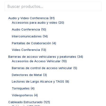
6
Audio y Video Conferencia
61
1
2
Accesorios para audio y video
20
p
0
1
Audio Conferencia
10
r
p
0
o
r
1
Intercomunicadores
14
p
d
o
4
r
4
Pantallas de Colaboración
4
u
d
p
o
p
c
u
r
1
Video Conferencia
13
d
r
t
c
o
3
u
o
3
Barreras de acceso vehiculares y peatonales
34
o
t
d
p
c
d
1
4
Accesorios de Acceso Vehicular
10
s
o
u
r
t
u
0
p
s
c
o
5
Barreras de control de acceso vehicular
5
o
c
p
r
t
d
p
s
t
r
o
3
Detectores de Metal
3
o
u
r
o
o
d
p
s
c
o
8
Lectores de Largo Alcance y TAGS
8
s
d
u
r
t
d
p
u
c
o
4
Torniquetes
4
o
u
r
c
t
d
p
s
c
o
4
Videoporteros
4
t
o
u
r
t
d
p
o
s
c
o
1
Cableado Estructurado
121
o
u
r
s
t