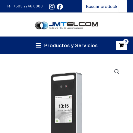
Buscar
Ir
Tel: +503 2246 6000
por:
al
contenido
Productos y Servicios