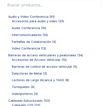
6
Audio y Video Conferencia
61
1
2
Accesorios para audio y video
20
p
0
1
Audio Conferencia
10
r
p
0
o
r
1
Intercomunicadores
14
p
d
o
4
r
4
Pantallas de Colaboración
4
u
d
p
o
p
c
u
r
1
Video Conferencia
13
d
r
t
c
o
3
u
o
3
Barreras de acceso vehiculares y peatonales
34
o
t
d
p
c
d
1
4
Accesorios de Acceso Vehicular
10
s
o
u
r
t
u
0
p
s
c
o
5
Barreras de control de acceso vehicular
5
o
c
p
r
t
d
p
s
t
r
o
3
Detectores de Metal
3
o
u
r
o
o
d
p
s
c
o
8
Lectores de Largo Alcance y TAGS
8
s
d
u
r
t
d
p
u
c
o
4
Torniquetes
4
o
u
r
c
t
d
p
s
c
o
4
Videoporteros
4
t
o
u
r
t
d
p
o
s
c
o
1
Cableado Estructurado
121
o
u
r
s
t
d
2
2
Cableado UTP
25