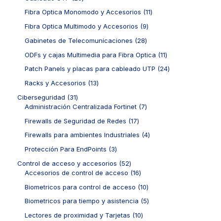
s
c
o
o
u
5
1
t
d
1
Fibra Optica Monomodo y Accesorios
11
s
c
p
p
o
u
1
t
r
r
9
Fibra Optica Multimodo y Accesorios
9
s
c
p
o
o
o
p
t
r
2
Gabinetes de Telecomunicaciones
28
s
d
d
r
o
o
8
u
u
o
1
ODFs y cajas Multimedia para Fibra Optica
11
s
d
p
c
c
d
1
u
r
2
Patch Panels y placas para cableado UTP
24
t
t
u
p
c
o
4
o
o
c
r
1
Racks y Accesorios
13
t
d
p
s
s
t
o
3
o
u
r
3
Ciberseguridad
31
o
d
p
s
c
o
1
7
Administración Centralizada Fortinet
7
s
u
r
t
d
p
p
c
o
1
Firewalls de Seguridad de Redes
17
o
u
r
r
t
d
7
s
c
o
o
4
Firewalls para ambientes Industriales
4
o
u
p
t
d
d
p
s
c
r
3
Protección Para EndPoints
3
o
u
u
r
t
o
p
s
c
c
o
5
Control de acceso y accesorios
52
o
d
r
t
t
d
2
1
Accesorios de control de acceso
16
s
u
o
o
o
u
p
6
c
d
1
Biometricos para control de acceso
10
s
s
c
r
p
t
u
0
t
o
r
5
Biometricos para tiempo y asistencia
5
o
c
p
o
d
o
p
s
t
r
1
Lectores de proximidad y Tarjetas
10
s
u
d
r