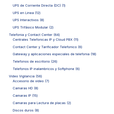
r
o
d
d
1
c
o
1
UPS de Corriente Directa (DC)
1
s
u
u
p
t
d
p
c
c
r
1
UPS en Linea
12
o
u
r
t
t
o
2
s
c
o
8
UPS Interactivos
8
o
o
d
p
t
d
p
s
s
u
r
2
UPS Trifásico Modular
2
o
u
r
c
o
p
s
c
o
6
Telefonia y Contact Center
64
t
d
r
t
d
4
1
Centrales Telefonicas IP y Cloud PBX
11
o
u
o
o
u
p
1
s
c
d
6
Contact Center y Tarificador Telefonico
6
c
r
p
t
u
p
t
o
r
1
Gateway y aplicaciones especiales de telefonia
18
o
c
r
o
d
o
8
s
t
o
2
Telefonos de escritorio
26
s
u
d
p
o
d
6
c
u
r
6
Telefonos IP inalambricos y Softphone
6
s
u
p
t
c
o
p
c
r
5
Video Vigilancia
56
o
t
d
r
t
o
6
7
Accesorio de video
7
s
o
u
o
o
d
p
p
s
c
d
8
Camaras HD
8
s
u
r
r
t
u
p
c
o
o
1
Camaras IP
15
o
c
r
t
d
d
5
s
t
o
2
Camaras para Lectura de placas
2
o
u
u
p
o
d
p
s
c
c
r
8
Discos duros
8
s
u
r