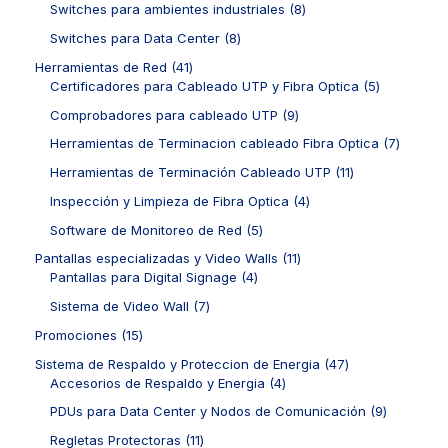
s
c
r
8
Switches para ambientes industriales
8
o
d
r
t
o
p
s
u
o
8
Switches para Data Center
8
o
d
r
c
d
p
s
u
o
4
Herramientas de Red
41
t
u
r
c
d
1
5
Certificadores para Cableado UTP y Fibra Optica
5
o
c
o
t
u
p
p
s
t
d
9
Comprobadores para cableado UTP
9
o
c
r
r
o
u
p
s
t
o
o
7
Herramientas de Terminacion cableado Fibra Optica
7
s
c
r
o
d
d
p
t
o
1
Herramientas de Terminación Cableado UTP
11
s
u
u
r
o
d
1
c
c
o
4
Inspección y Limpieza de Fibra Optica
4
s
u
p
t
t
d
p
c
r
5
Software de Monitoreo de Red
5
o
o
u
r
t
o
p
s
s
c
o
1
Pantallas especializadas y Video Walls
11
o
d
r
t
d
4
1
Pantallas para Digital Signage
4
s
u
o
o
u
p
p
c
d
7
Sistema de Video Wall
7
s
c
r
r
t
u
p
t
o
o
1
Promociones
15
o
c
r
o
d
d
5
s
t
o
4
Sistema de Respaldo y Proteccion de Energia
47
s
u
u
p
o
d
4
7
Accesorios de Respaldo y Energia
4
c
c
r
s
u
p
p
t
t
o
9
PDUs para Data Center y Nodos de Comunicación
9
c
r
r
o
o
d
p
t
o
o
1
Regletas Protectoras
11
s
s
u