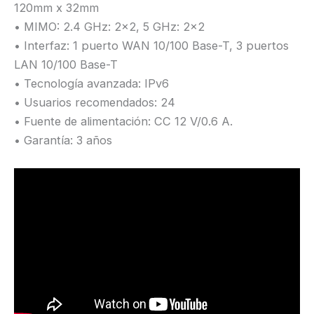
120mm x 32mm
• MIMO: 2.4 GHz: 2×2, 5 GHz: 2×2
• Interfaz: 1 puerto WAN 10/100 Base-T, 3 puertos
LAN 10/100 Base-T
• Tecnología avanzada: IPv6
• Usuarios recomendados: 24
• Fuente de alimentación: CC 12 V/0.6 A.
• Garantía: 3 años