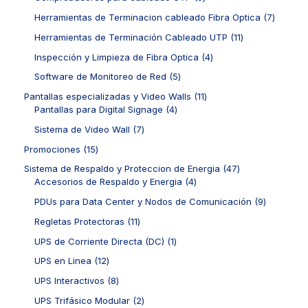
o
c
r
r
o
u
p
s
t
o
o
7
Herramientas de Terminacion cableado Fibra Optica
7
s
c
r
o
d
d
p
t
o
1
Herramientas de Terminación Cableado UTP
11
s
u
u
r
o
d
1
c
c
o
4
Inspección y Limpieza de Fibra Optica
4
s
u
p
t
t
d
p
c
r
5
Software de Monitoreo de Red
5
o
o
u
r
t
o
p
s
s
c
o
1
Pantallas especializadas y Video Walls
11
o
d
r
t
d
4
1
Pantallas para Digital Signage
4
s
u
o
o
u
p
p
c
d
7
Sistema de Video Wall
7
s
c
r
r
t
u
p
t
o
o
1
Promociones
15
o
c
r
o
d
d
5
s
t
o
4
Sistema de Respaldo y Proteccion de Energia
47
s
u
u
p
o
d
4
7
Accesorios de Respaldo y Energia
4
c
c
r
s
u
p
p
t
t
o
9
PDUs para Data Center y Nodos de Comunicación
9
c
r
r
o
o
d
p
t
o
o
1
Regletas Protectoras
11
s
s
u
r
o
d
d
1
c
o
1
UPS de Corriente Directa (DC)
1
s
u
u
p
t
d
p
c
c
r
1
UPS en Linea
12
o
u
r
t
t
o
2
s
c
o
8
UPS Interactivos
8
o
o
d
p
t
d
p
s
s
u
r
2
UPS Trifásico Modular
2
o
u
r