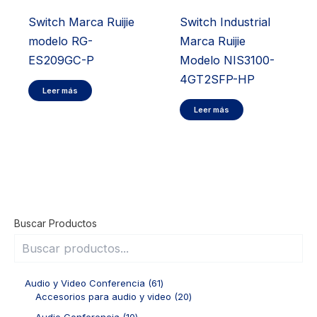
Switch Marca Ruijie
Switch Industrial
modelo RG-
Marca Ruijie
ES209GC-P
Modelo NIS3100-
4GT2SFP-HP
Leer más
Leer más
Buscar Productos
6
Audio y Video Conferencia
61
1
2
Accesorios para audio y video
20
p
0
1
Audio Conferencia
10