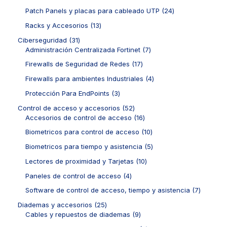
d
p
c
c
d
1
u
r
2
Patch Panels y placas para cableado UTP
24
t
t
u
p
c
o
4
o
o
c
r
1
Racks y Accesorios
13
t
d
p
s
s
t
o
3
o
u
r
3
Ciberseguridad
31
o
d
p
s
c
o
1
7
Administración Centralizada Fortinet
7
s
u
r
t
d
p
p
c
o
1
Firewalls de Seguridad de Redes
17
o
u
r
r
t
d
7
s
c
o
o
4
Firewalls para ambientes Industriales
4
o
u
p
t
d
d
p
s
c
r
3
Protección Para EndPoints
3
o
u
u
r
t
o
p
s
c
c
o
5
Control de acceso y accesorios
52
o
d
r
t
t
d
2
1
Accesorios de control de acceso
16
s
u
o
o
o
u
p
6
c
d
1
Biometricos para control de acceso
10
s
s
c
r
p
t
u
0
t
o
r
5
Biometricos para tiempo y asistencia
5
o
c
p
o
d
o
p
s
t
r
1
Lectores de proximidad y Tarjetas
10
s
u
d
r
o
o
0
c
u
o
4
Paneles de control de acceso
4
s
d
p
t
c
d
p
u
r
7
Software de control de acceso, tiempo y asistencia
7
o
t
u
r
c
o
p
s
o
c
o
2
Diademas y accesorios
25
t
d
r
s
t
d
5
9
Cables y repuestos de diademas
9
o
u
o
o
u
p
p