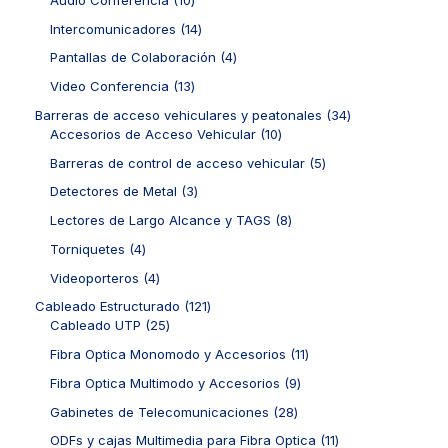
r
p
0
o
r
1
Intercomunicadores
14
p
d
o
4
r
4
Pantallas de Colaboración
4
u
d
p
o
p
c
u
r
1
Video Conferencia
13
d
r
t
c
o
3
u
o
3
Barreras de acceso vehiculares y peatonales
34
o
t
d
p
c
d
1
4
Accesorios de Acceso Vehicular
10
s
o
u
r
t
u
0
p
s
c
o
5
Barreras de control de acceso vehicular
5
o
c
p
r
t
d
p
s
t
r
o
3
Detectores de Metal
3
o
u
r
o
o
d
p
s
c
o
8
Lectores de Largo Alcance y TAGS
8
s
d
u
r
t
d
p
u
c
o
4
Torniquetes
4
o
u
r
c
t
d
p
s
c
o
4
Videoporteros
4
t
o
u
r
t
d
p
o
s
c
o
1
Cableado Estructurado
121
o
u
r
s
t
d
2
2
Cableado UTP
25
s
c
o
o
u
5
1
t
d
1
Fibra Optica Monomodo y Accesorios
11
s
c
p
p
o
u
1
t
r
r
9
Fibra Optica Multimodo y Accesorios
9
s
c
p
o
o
o
p
t
r
2
Gabinetes de Telecomunicaciones
28
s
d
d
r
o
o
8
u
u
o
1
ODFs y cajas Multimedia para Fibra Optica
11
s