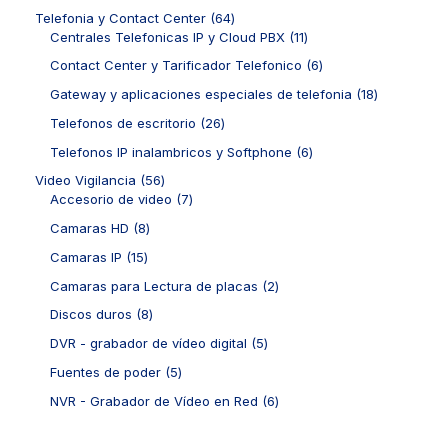
c
o
p
s
c
o
6
Telefonia y Contact Center
64
t
d
r
t
d
4
1
Centrales Telefonicas IP y Cloud PBX
11
o
u
o
o
u
p
1
s
c
d
6
Contact Center y Tarificador Telefonico
6
c
r
p
t
u
p
t
o
r
1
Gateway y aplicaciones especiales de telefonia
18
o
c
r
o
d
o
8
s
t
o
2
Telefonos de escritorio
26
s
u
d
p
o
d
6
c
u
r
6
Telefonos IP inalambricos y Softphone
6
s
u
p
t
c
o
p
c
r
5
Video Vigilancia
56
o
t
d
r
t
o
6
7
Accesorio de video
7
s
o
u
o
o
d
p
p
s
c
d
8
Camaras HD
8
s
u
r
r
t
u
p
c
o
o
1
Camaras IP
15
o
c
r
t
d
d
5
s
t
o
2
Camaras para Lectura de placas
2
o
u
u
p
o
d
p
s
c
c
r
8
Discos duros
8
s
u
r
t
t
o
p
c
o
5
DVR - grabador de vídeo digital
5
o
o
d
r
t
d
p
s
s
u
o
5
Fuentes de poder
5
o
u
r
c
d
p
s
c
o
6
NVR - Grabador de Vídeo en Red
6
t
u
r
t
d
p
o
c
o
o
u
r
s
t
d