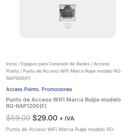
Inicio
/
Equipos para Conexión de Redes
/
Access
Points
/ Punto de Acceso WiFi Marca Ruijie modelo RG-
RAP1200(F)
Access Points
,
Promociones
Punto de Acceso WiFi Marca Ruijie modelo
RG-RAP1200(F)
El
El
$
59.00
$
29.00
+ IVA
precio
precio
Punto de Acceso WiFi Marca Ruijie modelo RG-