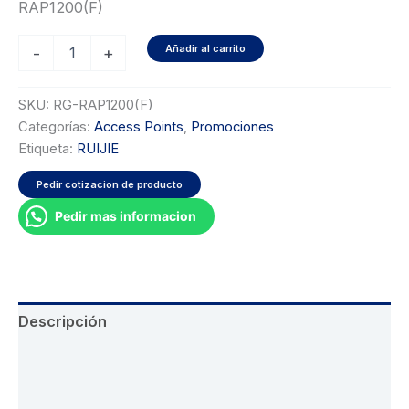
RAP1200(F)
original
actual
Punto
Añadir al carrito
era:
es:
-
+
de
Acceso
$59.00.
$29.00.
WiFi
SKU:
RG-RAP1200(F)
Marca
Categorías:
Access Points
,
Promociones
Ruijie
Etiqueta:
RUIJIE
modelo
RG-
Pedir cotizacion de producto
RAP1200(F)
cantidad
Pedir mas informacion
Descripción
Información adicional
Valoraciones (0)