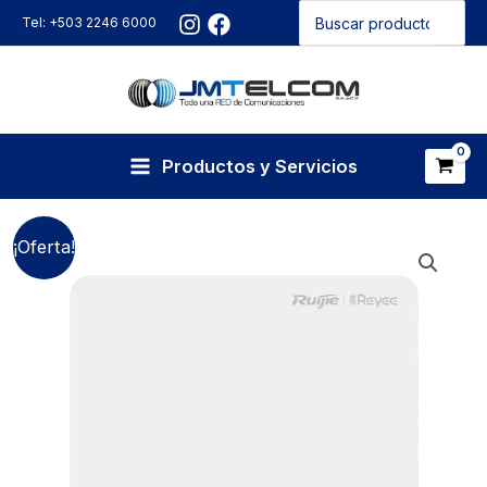
Buscar
Ir
Tel: +503 2246 6000
por:
al
contenido
Productos y Servicios
¡Oferta!