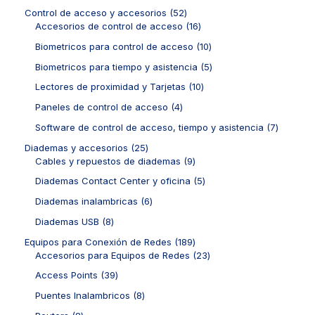
t
o
p
s
c
c
o
5
Control de acceso y accesorios
52
o
d
r
t
t
d
2
1
Accesorios de control de acceso
16
s
u
o
o
o
u
p
6
c
d
1
Biometricos para control de acceso
10
s
s
c
r
p
t
u
0
t
o
r
5
Biometricos para tiempo y asistencia
5
o
c
p
o
d
o
p
s
t
r
1
Lectores de proximidad y Tarjetas
10
s
u
d
r
o
o
0
c
u
o
4
Paneles de control de acceso
4
s
d
p
t
c
d
p
u
r
7
Software de control de acceso, tiempo y asistencia
7
o
t
u
r
c
o
p
s
o
c
o
2
Diademas y accesorios
25
t
d
r
s
t
d
5
9
Cables y repuestos de diademas
9
o
u
o
o
u
p
p
s
c
d
5
Diademas Contact Center y oficina
5
s
c
r
r
t
u
p
t
o
o
6
Diademas inalambricas
6
o
c
r
o
d
d
p
s
t
o
8
Diademas USB
8
s
u
u
r
o
d
p
c
c
o
1
Equipos para Conexión de Redes
189
s
u
r
t
t
d
8
2
Accesorios para Equipos de Redes
23
c
o
o
o
u
9
3
t
d
3
Access Points
39
s
s
c
p
p
o
u
9
t
r
r
8
Puentes Inalambricos
8
s
c
p
o
o
o
p
t
r
8