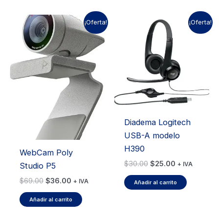
¡Oferta!
¡Oferta!
Diadema Logitech
USB-A modelo
H390
WebCam Poly
El
El
$
30.00
$
25.00
Studio P5
+ IVA
precio
precio
El
El
$
69.00
$
36.00
original
actual
+ IVA
Añadir al carrito
precio
precio
era:
es:
original
actual
Añadir al carrito
$30.00.
$25.00.
era:
es:
$69.00.
$36.00.