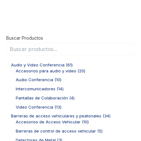
Buscar Productos
6
Audio y Video Conferencia
61
1
2
Accesorios para audio y video
20
p
0
1
Audio Conferencia
10
r
p
0
o
r
1
Intercomunicadores
14
p
d
o
4
r
4
Pantallas de Colaboración
4
u
d
p
o
p
c
u
r
1
Video Conferencia
13
d
r
t
c
o
3
u
o
3
Barreras de acceso vehiculares y peatonales
34
o
t
d
p
c
d
1
4
Accesorios de Acceso Vehicular
10
s
o
u
r
t
u
0
p
s
c
o
5
Barreras de control de acceso vehicular
5
o
c
p
r
t
d
p
s
t
r
o
3
Detectores de Metal
3