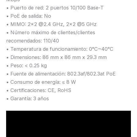
• Puerto de red: 2 puertos 10/100 Base-T
• PoE de salida: No
• MIMO: 2×2 @2.4 GHz, 2×2 @5 GHz
• Número máximo de clientes/clientes
recomendados: 110/40
• Temperatura de funcionamiento: 0°C~40°C
• Dimensiones: 86 mm x 86 mm x 29.3 mm
• Peso: < 0.25 kg
• Fuente de alimentación: 802.3af/802.3at PoE
• Consumo de energía: ≤ 8 W
• Certificaciones: CE, RoHS
• Garantía: 3 años