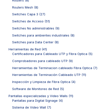
Routers
8
s
d
d
r
o
o
p
u
u
o
8
Routers Mesh
8
s
d
r
c
c
d
p
u
o
2
Switches Capa 3
27
t
t
u
r
c
d
7
o
o
c
o
5
Switches de Acceso
51
t
u
p
s
s
t
d
1
o
c
r
9
Switches No administrables
9
o
u
p
s
t
o
p
s
c
r
8
Switches para ambientes industriales
8
o
d
r
t
o
p
s
u
o
8
Switches para Data Center
8
o
d
r
c
d
p
s
u
o
4
Herramientas de Red
41
t
u
r
c
d
1
5
Certificadores para Cableado UTP y Fibra Optica
5
o
c
o
t
u
p
p
s
t
d
9
Comprobadores para cableado UTP
9
o
c
r
r
o
u
p
s
t
o
o
7
Herramientas de Terminacion cableado Fibra Optica
7
s
c
r
o
d
d
p
t
o
1
Herramientas de Terminación Cableado UTP
11
s
u
u
r
o
d
1
c
c
o
4
Inspección y Limpieza de Fibra Optica
4
s
u
p
t
t
d
p
c
r
5
Software de Monitoreo de Red
5
o
o
u
r
t
o
p
s
s
c
o
1
Pantallas especializadas y Video Walls
11
o
d
r
t
d
4
1
Pantallas para Digital Signage
4
s
u
o
o
u
p
p
c
d
7
Sistema de Video Wall
7