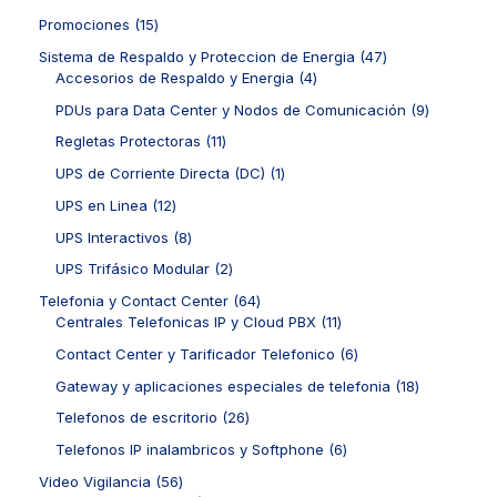
s
c
r
r
t
u
p
t
o
o
1
Promociones
15
o
c
r
o
d
d
5
s
t
o
4
Sistema de Respaldo y Proteccion de Energia
47
s
u
u
p
o
d
4
7
Accesorios de Respaldo y Energia
4
c
c
r
s
u
p
p
t
t
o
9
PDUs para Data Center y Nodos de Comunicación
9
c
r
r
o
o
d
p
t
o
o
1
Regletas Protectoras
11
s
s
u
r
o
d
d
1
c
o
1
UPS de Corriente Directa (DC)
1
s
u
u
p
t
d
p
c
c
r
1
UPS en Linea
12
o
u
r
t
t
o
2
s
c
o
8
UPS Interactivos
8
o
o
d
p
t
d
p
s
s
u
r
2
UPS Trifásico Modular
2
o
u
r
c
o
p
s
c
o
6
Telefonia y Contact Center
64
t
d
r
t
d
4
1
Centrales Telefonicas IP y Cloud PBX
11
o
u
o
o
u
p
1
s
c
d
6
Contact Center y Tarificador Telefonico
6
c
r
p
t
u
p
t
o
r
1
Gateway y aplicaciones especiales de telefonia
18
o
c
r
o
d
o
8
s
t
o
2
Telefonos de escritorio
26
s
u
d
p
o
d
6
c
u
r
6
Telefonos IP inalambricos y Softphone
6
s
u
p
t
c
o
p
c
r
5
Video Vigilancia
56
o
t
d
r