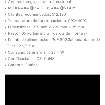
• Antena: Integrada, omnidireccional
• MIMO: 4×4 @2.4 GHz, 4×4 @5 GHz
• Clientes recomendados: 512/120
• Temperatura de funcionamiento: 0°C~40°C
• Dimensiones: 220 mm × 220 mm × 35 mm
• Peso: 1.05 kg (sin incluir los kits de montaje)
• Fuente de alimentación: PoE 802.3at, adaptador de
CD de 12 V/1.5 A
• Consumo de energía: < 25.4 W
• Certificaciones: CE, RoHS
• Garantía: 3 años