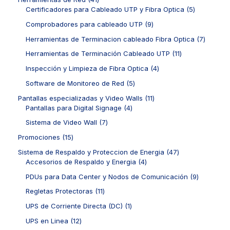
t
u
r
c
d
1
5
Certificadores para Cableado UTP y Fibra Optica
5
o
c
o
t
u
p
p
s
t
d
9
Comprobadores para cableado UTP
9
o
c
r
r
o
u
p
s
t
o
o
7
Herramientas de Terminacion cableado Fibra Optica
7
s
c
r
o
d
d
p
t
o
1
Herramientas de Terminación Cableado UTP
11
s
u
u
r
o
d
1
c
c
o
4
Inspección y Limpieza de Fibra Optica
4
s
u
p
t
t
d
p
c
r
5
Software de Monitoreo de Red
5
o
o
u
r
t
o
p
s
s
c
o
1
Pantallas especializadas y Video Walls
11
o
d
r
t
d
4
1
Pantallas para Digital Signage
4
s
u
o
o
u
p
p
c
d
7
Sistema de Video Wall
7
s
c
r
r
t
u
p
t
o
o
1
Promociones
15
o
c
r
o
d
d
5
s
t
o
4
Sistema de Respaldo y Proteccion de Energia
47
s
u
u
p
o
d
4
7
Accesorios de Respaldo y Energia
4
c
c
r
s
u
p
p
t
t
o
9
PDUs para Data Center y Nodos de Comunicación
9
c
r
r
o
o
d
p
t
o
o
1
Regletas Protectoras
11
s
s
u
r
o
d
d
1
c
o
1
UPS de Corriente Directa (DC)
1
s
u
u
p
t
d
p
c
c
r
1
UPS en Linea
12
o
u
r
t
t
o
2