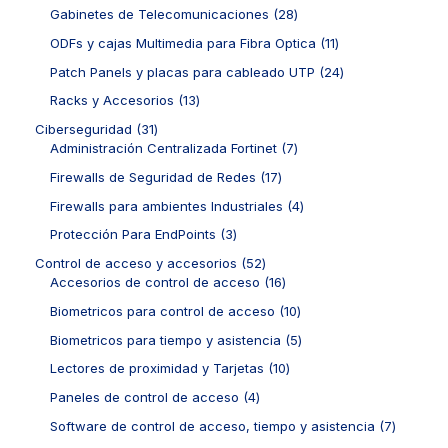
o
o
o
p
t
r
2
Gabinetes de Telecomunicaciones
28
s
d
d
r
o
o
8
u
u
o
1
ODFs y cajas Multimedia para Fibra Optica
11
s
d
p
c
c
d
1
u
r
2
Patch Panels y placas para cableado UTP
24
t
t
u
p
c
o
4
o
o
c
r
1
Racks y Accesorios
13
t
d
p
s
s
t
o
3
o
u
r
3
Ciberseguridad
31
o
d
p
s
c
o
1
7
Administración Centralizada Fortinet
7
s
u
r
t
d
p
p
c
o
1
Firewalls de Seguridad de Redes
17
o
u
r
r
t
d
7
s
c
o
o
4
Firewalls para ambientes Industriales
4
o
u
p
t
d
d
p
s
c
r
3
Protección Para EndPoints
3
o
u
u
r
t
o
p
s
c
c
o
5
Control de acceso y accesorios
52
o
d
r
t
t
d
2
1
Accesorios de control de acceso
16
s
u
o
o
o
u
p
6
c
d
1
Biometricos para control de acceso
10
s
s
c
r
p
t
u
0
t
o
r
5
Biometricos para tiempo y asistencia
5
o
c
p
o
d
o
p
s
t
r
1
Lectores de proximidad y Tarjetas
10
s
u
d
r
o
o
0
c
u
o
4
Paneles de control de acceso
4
s
d
p
t
c
d
p
u
r
7
Software de control de acceso, tiempo y asistencia
7
o
t
u
r
c
o
p