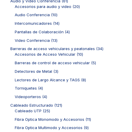
6
Audio y Video Conferencia
61
1
2
Accesorios para audio y video
20
p
0
1
Audio Conferencia
10
r
p
0
o
r
1
Intercomunicadores
14
p
d
o
4
r
4
Pantallas de Colaboración
4
u
d
p
o
p
c
u
r
1
Video Conferencia
13
d
r
t
c
o
3
u
o
3
Barreras de acceso vehiculares y peatonales
34
o
t
d
p
c
d
1
4
Accesorios de Acceso Vehicular
10
s
o
u
r
t
u
0
p
s
c
o
5
Barreras de control de acceso vehicular
5
o
c
p
r
t
d
p
s
t
r
o
3
Detectores de Metal
3
o
u
r
o
o
d
p
s
c
o
8
Lectores de Largo Alcance y TAGS
8
s
d
u
r
t
d
p
u
c
o
4
Torniquetes
4
o
u
r
c
t
d
p
s
c
o
4
Videoporteros
4
t
o
u
r
t
d
p
o
s
c
o
1
Cableado Estructurado
121
o
u
r
s
t
d
2
2
Cableado UTP
25
s
c
o
o
u
5
1
t
d
1
Fibra Optica Monomodo y Accesorios
11
s
c
p
p
o
u
1
t
r
r
9
Fibra Optica Multimodo y Accesorios
9
s
c
p