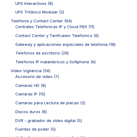
s
c
o
8
UPS Interactivos
8
o
o
d
p
t
d
p
s
s
u
r
2
UPS Trifásico Modular
2
o
u
r
c
o
p
s
c
o
6
Telefonia y Contact Center
64
t
d
r
t
d
4
1
Centrales Telefonicas IP y Cloud PBX
11
o
u
o
o
u
p
1
s
c
d
6
Contact Center y Tarificador Telefonico
6
c
r
p
t
u
p
t
o
r
1
Gateway y aplicaciones especiales de telefonia
18
o
c
r
o
d
o
8
s
t
o
2
Telefonos de escritorio
26
s
u
d
p
o
d
6
c
u
r
6
Telefonos IP inalambricos y Softphone
6
s
u
p
t
c
o
p
c
r
5
Video Vigilancia
56
o
t
d
r
t
o
6
7
Accesorio de video
7
s
o
u
o
o
d
p
p
s
c
d
8
Camaras HD
8
s
u
r
r
t
u
p
c
o
o
1
Camaras IP
15
o
c
r
t
d
d
5
s
t
o
2
Camaras para Lectura de placas
2
o
u
u
p
o
d
p
s
c
c
r
8
Discos duros
8
s
u
r
t
t
o
p
c
o
5
DVR - grabador de vídeo digital
5
o
o
d
r
t
d
p
s
s
u
o
5
Fuentes de poder
5
o
u
r
c
d
p