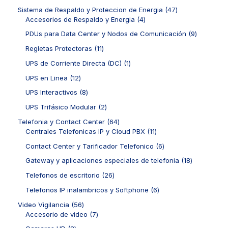
o
d
d
5
s
t
o
4
Sistema de Respaldo y Proteccion de Energia
47
s
u
u
p
o
d
4
7
Accesorios de Respaldo y Energia
4
c
c
r
s
u
p
p
t
t
o
9
PDUs para Data Center y Nodos de Comunicación
9
c
r
r
o
o
d
p
t
o
o
1
Regletas Protectoras
11
s
s
u
r
o
d
d
1
c
o
1
UPS de Corriente Directa (DC)
1
s
u
u
p
t
d
p
c
c
r
1
UPS en Linea
12
o
u
r
t
t
o
2
s
c
o
8
UPS Interactivos
8
o
o
d
p
t
d
p
s
s
u
r
2
UPS Trifásico Modular
2
o
u
r
c
o
p
s
c
o
6
Telefonia y Contact Center
64
t
d
r
t
d
4
1
Centrales Telefonicas IP y Cloud PBX
11
o
u
o
o
u
p
1
s
c
d
6
Contact Center y Tarificador Telefonico
6
c
r
p
t
u
p
t
o
r
1
Gateway y aplicaciones especiales de telefonia
18
o
c
r
o
d
o
8
s
t
o
2
Telefonos de escritorio
26
s
u
d
p
o
d
6
c
u
r
6
Telefonos IP inalambricos y Softphone
6
s
u
p
t
c
o
p
c
r
5
Video Vigilancia
56
o
t
d
r
t
o
6
7
Accesorio de video
7
s
o
u
o
o
d
p
p
s
c
d