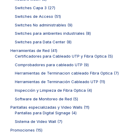
s
d
r
c
c
d
p
u
o
2
Switches Capa 3
27
t
t
u
r
c
d
7
o
o
c
o
5
Switches de Acceso
51
t
u
p
s
s
t
d
1
o
c
r
9
Switches No administrables
9
o
u
p
s
t
o
p
s
c
r
8
Switches para ambientes industriales
8
o
d
r
t
o
p
s
u
o
8
Switches para Data Center
8
o
d
r
c
d
p
s
u
o
4
Herramientas de Red
41
t
u
r
c
d
1
5
Certificadores para Cableado UTP y Fibra Optica
5
o
c
o
t
u
p
p
s
t
d
9
Comprobadores para cableado UTP
9
o
c
r
r
o
u
p
s
t
o
o
7
Herramientas de Terminacion cableado Fibra Optica
7
s
c
r
o
d
d
p
t
o
1
Herramientas de Terminación Cableado UTP
11
s
u
u
r
o
d
1
c
c
o
4
Inspección y Limpieza de Fibra Optica
4
s
u
p
t
t
d
p
c
r
5
Software de Monitoreo de Red
5
o
o
u
r
t
o
p
s
s
c
o
1
Pantallas especializadas y Video Walls
11
o
d
r
t
d
4
1
Pantallas para Digital Signage
4
s
u
o
o
u
p
p
c
d
7
Sistema de Video Wall
7
s
c
r
r
t
u
p
t
o
o
1
Promociones
15
o
c
r