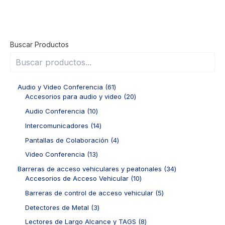
Buscar Productos
6
Audio y Video Conferencia
61
1
2
Accesorios para audio y video
20
p
0
1
Audio Conferencia
10
r
p
0
o
r
1
Intercomunicadores
14
p
d
o
4
r
4
Pantallas de Colaboración
4
u
d
p
o
p
c
u
r
1
Video Conferencia
13
d
r
t
c
o
3
u
o
3
Barreras de acceso vehiculares y peatonales
34
o
t
d
p
c
d
1
4
Accesorios de Acceso Vehicular
10
s
o
u
r
t
u
0
p
s
c
o
5
Barreras de control de acceso vehicular
5
o
c
p
r
t
d
p
s
t
r
o
3
Detectores de Metal
3
o
u
r
o
o
d
p
s
c
o
8
Lectores de Largo Alcance y TAGS
8