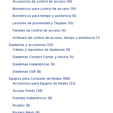
t
t
d
2
1
Accesorios de control de acceso
16
s
u
o
o
o
u
p
6
c
d
1
Biometricos para control de acceso
10
s
s
c
r
p
t
u
0
t
o
r
5
Biometricos para tiempo y asistencia
5
o
c
p
o
d
o
p
s
t
r
1
Lectores de proximidad y Tarjetas
10
s
u
d
r
o
o
0
c
u
o
4
Paneles de control de acceso
4
s
d
p
t
c
d
p
u
r
7
Software de control de acceso, tiempo y asistencia
7
o
t
u
r
c
o
p
s
o
c
o
2
Diademas y accesorios
25
t
d
r
s
t
d
5
9
Cables y repuestos de diademas
9
o
u
o
o
u
p
p
s
c
d
5
Diademas Contact Center y oficina
5
s
c
r
r
t
u
p
t
o
o
6
Diademas inalambricas
6
o
c
r
o
d
d
p
s
t
o
8
Diademas USB
8
s
u
u
r
o
d
p
c
c
o
1
Equipos para Conexión de Redes
189
s
u
r
t
t
d
8
2
Accesorios para Equipos de Redes
23
c
o
o
o
u
9
3
t
d
3
Access Points
39
s
s
c
p
p
o
u
9
t
r
r
8
Puentes Inalambricos
8
s
c
p
o
o
o
p
t
r
8
Routers
8
s
d
d
r
o
o
p
u
u
o
8
Routers Mesh
8