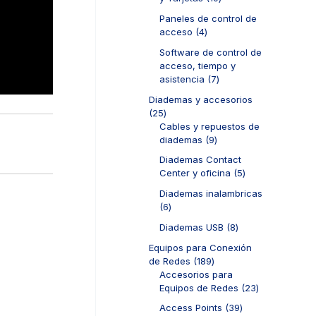
s
t
o
u
0
o
d
Paneles de control de
c
p
s
u
4
acceso
4
t
r
c
p
o
o
Software de control de
t
r
s
d
acceso, tiempo y
o
o
u
7
asistencia
7
s
d
c
p
u
Diademas y accesorios
t
r
c
2
25
o
o
t
5
Cables y repuestos de
s
d
o
p
9
diademas
9
u
s
r
p
c
Diademas Contact
o
r
t
5
Center y oficina
5
d
o
o
p
u
d
Diademas inalambricas
s
r
c
u
6
6
o
t
c
p
d
8
Diademas USB
8
o
t
r
u
p
s
o
o
Equipos para Conexión
c
r
s
d
1
de Redes
189
t
o
u
8
Accesorios para
o
d
c
9
2
Equipos de Redes
23
s
u
t
p
3
c
3
Access Points
39
o
r
p