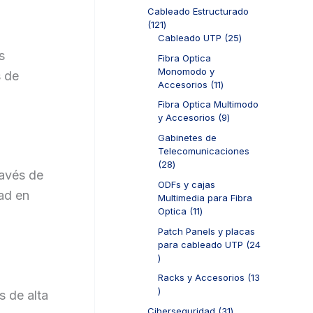
o
d
p
t
o
Cableado Estructurado
s
u
r
o
d
1
121
c
o
s
u
2
2
Cableado UTP
25
t
d
c
1
5
s
o
u
Fibra Optica
t
p
p
s
c
Monomodo y
s de
o
r
r
t
1
Accesorios
11
s
o
o
o
1
d
d
Fibra Optica Multimodo
s
p
u
u
9
y Accesorios
9
r
c
c
p
o
Gabinetes de
t
t
r
d
Telecomunicaciones
o
o
o
u
2
28
s
s
d
ravés de
c
8
u
ODFs y cajas
t
p
ad en
c
Multimedia para Fibra
o
r
t
1
Optica
11
s
o
o
1
d
Patch Panels y placas
s
p
u
para cableado UTP
24
r
c
2
o
t
4
d
Racks y Accesorios
13
o
p
u
1
s de alta
s
r
c
3
o
3
Ciberseguridad
31