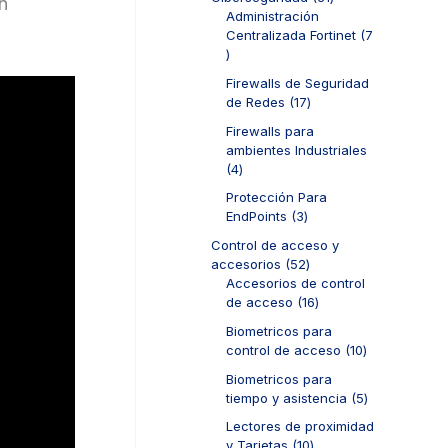
n
t
p
d
1
Administración
o
r
u
p
Centralizada Fortinet
7
s
o
c
7
r
d
t
p
o
u
Firewalls de Seguridad
o
r
d
c
1
de Redes
17
s
o
u
t
7
d
c
Firewalls para
o
p
u
t
ambientes Industriales
s
r
c
o
4
4
o
t
s
p
d
Protección Para
o
r
u
3
EndPoints
3
s
o
c
p
d
Control de acceso y
t
r
u
5
accesorios
52
o
o
c
2
Accesorios de control
s
d
t
p
1
de acceso
16
u
o
r
6
c
Biometricos para
s
o
p
t
1
control de acceso
10
d
r
o
0
u
o
Biometricos para
s
p
c
d
5
tiempo y asistencia
5
r
t
u
p
o
Lectores de proximidad
o
c
r
d
1
y Tarjetas
10