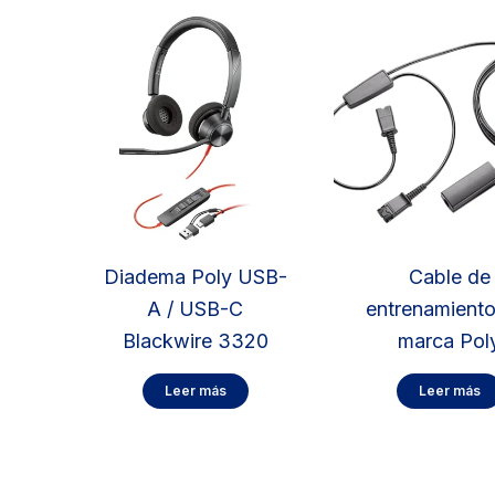
Diadema Poly USB-
Cable de
A / USB-C
entrenamient
Blackwire 3320
marca Pol
Leer más
Leer más