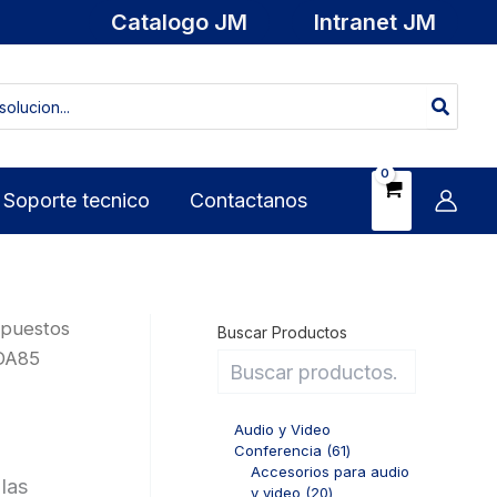
Catalogo JM
Intranet JM
Soporte tecnico
Contactanos
epuestos
Buscar Productos
 DA85
Audio y Video
6
Conferencia
61
1
Accesorios para audio
 las
2
p
y video
20