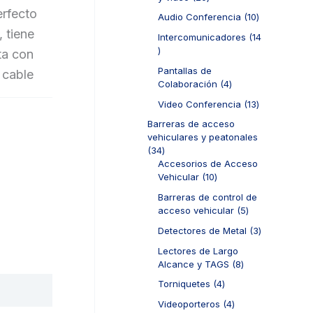
0
r
erfecto
1
Audio Conferencia
10
p
o
0
 tiene
r
d
Intercomunicadores
14
p
o
u
1
ta con
r
d
c
4
o
Pantallas de
 cable
u
t
p
d
4
Colaboración
4
c
o
r
u
p
t
s
o
1
Video Conferencia
13
c
r
o
d
3
t
o
Barreras de acceso
s
u
p
o
d
vehiculares y peatonales
c
r
s
u
3
34
t
o
c
4
Accesorios de Acceso
o
d
t
p
1
Vehicular
10
s
u
o
r
0
c
Barreras de control de
s
o
p
t
5
acceso vehicular
5
d
r
o
p
u
o
3
Detectores de Metal
3
s
r
c
d
p
o
Lectores de Largo
t
u
r
d
8
Alcance y TAGS
8
o
c
o
u
p
s
t
d
4
Torniquetes
4
c
r
o
u
p
t
o
4
Videoporteros
4
s
c
r