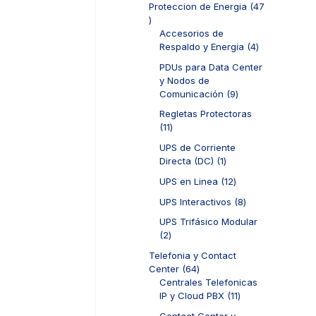
d
Proteccion de Energia
47
t
o
r
u
4
o
s
o
c
7
Accesorios de
s
d
t
p
4
Respaldo y Energia
4
u
o
r
p
c
PDUs para Data Center
s
o
r
t
y Nodos de
d
o
o
9
Comunicación
9
u
d
s
p
c
u
Regletas Protectoras
r
t
c
1
11
o
o
t
1
d
UPS de Corriente
s
o
p
u
1
Directa (DC)
1
s
r
c
p
o
1
UPS en Linea
12
t
r
d
2
o
o
8
UPS Interactivos
8
u
p
s
d
p
c
r
UPS Trifásico Modular
u
r
t
o
2
2
c
o
o
d
p
t
d
Telefonia y Contact
s
u
r
o
u
6
Center
64
c
o
c
4
Centrales Telefonicas
t
d
t
p
1
IP y Cloud PBX
11
o
u
o
r
1
s
c
Contact Center y