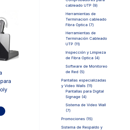
s
r
d
t
9
cableado UTP
9
o
u
o
p
d
c
Herramientas de
s
r
u
t
Terminacion cableado
o
c
o
7
Fibra Optica
7
d
t
s
p
u
Herramientas de
o
r
c
Terminación Cableado
s
o
t
1
UTP
11
d
o
1
u
Inspección y Limpieza
s
p
c
4
de Fibra Optica
4
r
t
p
o
Software de Monitoreo
o
r
d
5
de Red
5
a
s
o
u
p
d
Pantallas especializadas
 para
c
r
u
1
y Video Walls
11
t
o
oly
c
1
Pantallas para Digital
o
d
t
4
p
Signage
4
s
u
o
p
r
c
Sistema de Video Wall
s
r
o
t
7
7
o
d
o
p
d
u
1
Promociones
15
s
r
u
c
5
o
Sistema de Respaldo y
c
t
p