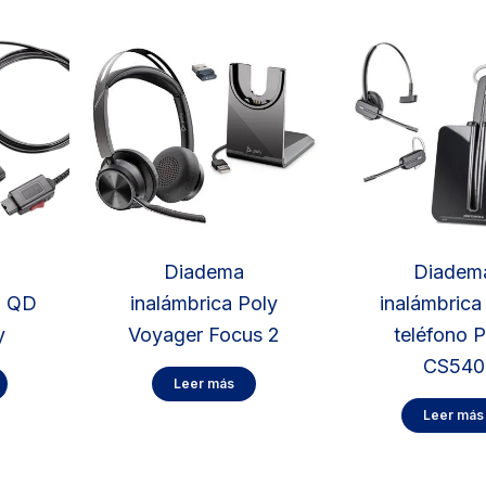
Diadema
Diadem
o QD
inalámbrica Poly
inalámbrica
y
Voyager Focus 2
teléfono P
CS540
Leer más
Leer más