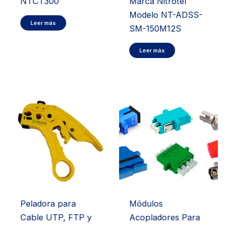
NTCT300
Marca Nitrotel
Modelo NT-ADSS-
Leer más
SM-150M12S
Leer más
Peladora para
Módulos
Cable UTP, FTP y
Acopladores Para