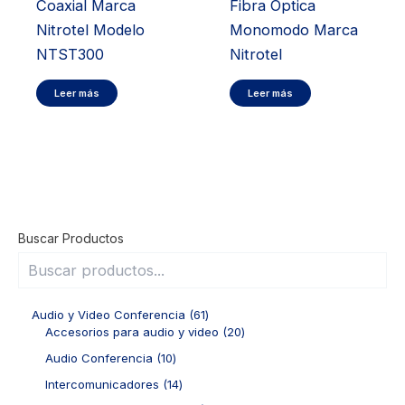
Coaxial Marca
Fibra Optica
Nitrotel Modelo
Monomodo Marca
NTST300
Nitrotel
Leer más
Leer más
Buscar Productos
6
Audio y Video Conferencia
61
1
2
Accesorios para audio y video
20
p
0
1
Audio Conferencia
10
r
p
0
o
r
1
Intercomunicadores
14
p
d
o
4