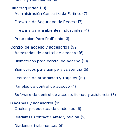
t
d
p
s
s
t
o
3
o
u
r
3
Ciberseguridad
31
o
d
p
s
c
o
1
7
Administración Centralizada Fortinet
7
s
u
r
t
d
p
p
c
o
1
Firewalls de Seguridad de Redes
17
o
u
r
r
t
d
7
s
c
o
o
4
Firewalls para ambientes Industriales
4
o
u
p
t
d
d
p
s
c
r
3
Protección Para EndPoints
3
o
u
u
r
t
o
p
s
c
c
o
5
Control de acceso y accesorios
52
o
d
r
t
t
d
2
1
Accesorios de control de acceso
16
s
u
o
o
o
u
p
6
c
d
1
Biometricos para control de acceso
10
s
s
c
r
p
t
u
0
t
o
r
5
Biometricos para tiempo y asistencia
5
o
c
p
o
d
o
p
s
t
r
1
Lectores de proximidad y Tarjetas
10
s
u
d
r
o
o
0
c
u
o
4
Paneles de control de acceso
4
s
d
p
t
c
d
p
u
r
7
Software de control de acceso, tiempo y asistencia
7
o
t
u
r
c
o
p
s
o
c
o
2
Diademas y accesorios
25
t
d
r
s
t
d
5
9
Cables y repuestos de diademas
9
o
u
o
o
u
p
p
s
c
d
5
Diademas Contact Center y oficina
5
s
c
r
r
t
u
p
t
o
o
6
Diademas inalambricas
6
o
c
r
o
d
d
p