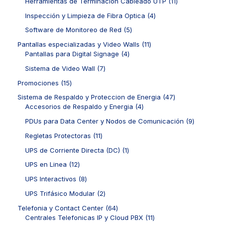
o
1
Herramientas de Terminación Cableado UTP
11
s
u
u
r
o
d
1
c
c
o
4
Inspección y Limpieza de Fibra Optica
4
s
u
p
t
t
d
p
c
r
5
Software de Monitoreo de Red
5
o
o
u
r
t
o
p
s
s
c
o
1
Pantallas especializadas y Video Walls
11
o
d
r
t
d
4
1
Pantallas para Digital Signage
4
s
u
o
o
u
p
p
c
d
7
Sistema de Video Wall
7
s
c
r
r
t
u
p
t
o
o
1
Promociones
15
o
c
r
o
d
d
5
s
t
o
4
Sistema de Respaldo y Proteccion de Energia
47
s
u
u
p
o
d
4
7
Accesorios de Respaldo y Energia
4
c
c
r
s
u
p
p
t
t
o
9
PDUs para Data Center y Nodos de Comunicación
9
c
r
r
o
o
d
p
t
o
o
1
Regletas Protectoras
11
s
s
u
r
o
d
d
1
c
o
1
UPS de Corriente Directa (DC)
1
s
u
u
p
t
d
p
c
c
r
1
UPS en Linea
12
o
u
r
t
t
o
2
s
c
o
8
UPS Interactivos
8
o
o
d
p
t
d
p
s
s
u
r
2
UPS Trifásico Modular
2
o
u
r
c
o
p
s
c
o
6
Telefonia y Contact Center
64
t
d
r
t
d
4
1
Centrales Telefonicas IP y Cloud PBX
11
o
u
o