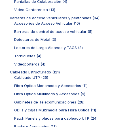
r
4
Pantallas de Colaboración
4
u
d
p
o
p
c
u
r
1
Video Conferencia
13
d
r
t
c
o
3
u
o
3
Barreras de acceso vehiculares y peatonales
34
o
t
d
p
c
d
1
4
Accesorios de Acceso Vehicular
10
s
o
u
r
t
u
0
p
s
c
o
5
Barreras de control de acceso vehicular
5
o
c
p
r
t
d
p
s
t
r
o
3
Detectores de Metal
3
o
u
r
o
o
d
p
s
c
o
8
Lectores de Largo Alcance y TAGS
8
s
d
u
r
t
d
p
u
c
o
4
Torniquetes
4
o
u
r
c
t
d
p
s
c
o
4
Videoporteros
4
t
o
u
r
t
d
p
o
s
c
o
1
Cableado Estructurado
121
o
u
r
s
t
d
2
2
Cableado UTP
25
s
c
o
o
u
5
1
t
d
1
Fibra Optica Monomodo y Accesorios
11
s
c
p
p
o
u
1
t
r
r
9
Fibra Optica Multimodo y Accesorios
9
s
c
p
o
o
o
p
t
r
2
Gabinetes de Telecomunicaciones
28
s
d
d
r
o
o
8
u
u
o
1
ODFs y cajas Multimedia para Fibra Optica
11
s
d
p
c
c
d
1
u
r
2
Patch Panels y placas para cableado UTP
24
t
t
u
p
c
o
4
o
o
c
r
1
Racks y Accesorios
13