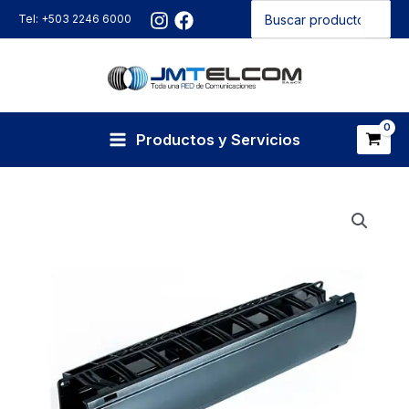
Buscar
Ir
Tel: +503 2246 6000
por:
al
contenido
Productos y Servicios