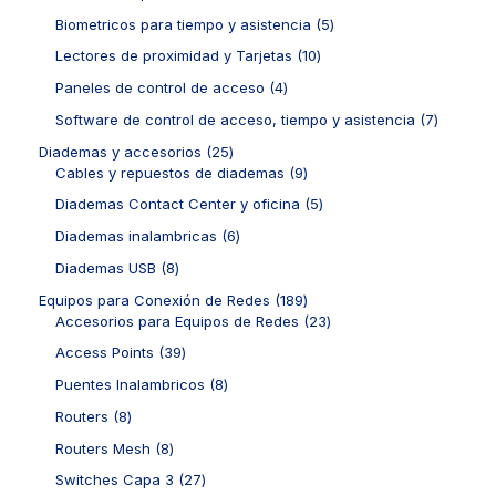
s
s
c
r
p
t
u
0
t
o
r
5
Biometricos para tiempo y asistencia
5
o
c
p
o
d
o
p
s
t
r
1
Lectores de proximidad y Tarjetas
10
s
u
d
r
o
o
0
c
u
o
4
Paneles de control de acceso
4
s
d
p
t
c
d
p
u
r
7
Software de control de acceso, tiempo y asistencia
7
o
t
u
r
c
o
p
s
o
c
o
2
Diademas y accesorios
25
t
d
r
s
t
d
5
9
Cables y repuestos de diademas
9
o
u
o
o
u
p
p
s
c
d
5
Diademas Contact Center y oficina
5
s
c
r
r
t
u
p
t
o
o
6
Diademas inalambricas
6
o
c
r
o
d
d
p
s
t
o
8
Diademas USB
8
s
u
u
r
o
d
p
c
c
o
1
Equipos para Conexión de Redes
189
s
u
r
t
t
d
8
2
Accesorios para Equipos de Redes
23
c
o
o
o
u
9
3
t
d
3
Access Points
39
s
s
c
p
p
o
u
9
t
r
r
8
Puentes Inalambricos
8
s
c
p
o
o
o
p
t
r
8
Routers
8
s
d
d
r
o
o
p
u
u
o
8
Routers Mesh
8
s
d
r
c
c
d
p
u
o
2
Switches Capa 3
27
t
t
u
r