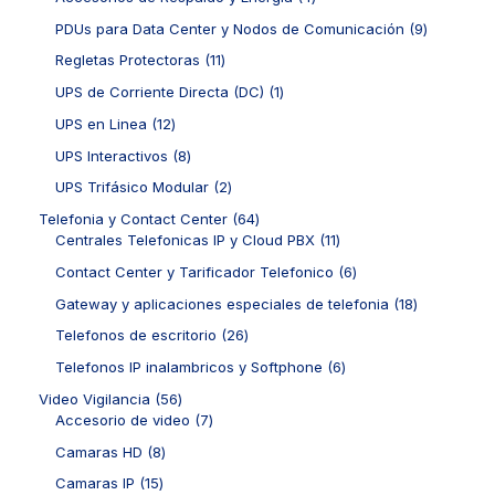
c
c
r
s
u
p
p
t
t
o
9
PDUs para Data Center y Nodos de Comunicación
9
c
r
r
o
o
d
p
t
o
o
1
Regletas Protectoras
11
s
s
u
r
o
d
d
1
c
o
1
UPS de Corriente Directa (DC)
1
s
u
u
p
t
d
p
c
c
r
1
UPS en Linea
12
o
u
r
t
t
o
2
s
c
o
8
UPS Interactivos
8
o
o
d
p
t
d
p
s
s
u
r
2
UPS Trifásico Modular
2
o
u
r
c
o
p
s
c
o
6
Telefonia y Contact Center
64
t
d
r
t
d
4
1
Centrales Telefonicas IP y Cloud PBX
11
o
u
o
o
u
p
1
s
c
d
6
Contact Center y Tarificador Telefonico
6
c
r
p
t
u
p
t
o
r
1
Gateway y aplicaciones especiales de telefonia
18
o
c
r
o
d
o
8
s
t
o
2
Telefonos de escritorio
26
s
u
d
p
o
d
6
c
u
r
6
Telefonos IP inalambricos y Softphone
6
s
u
p
t
c
o
p
c
r
5
Video Vigilancia
56
o
t
d
r
t
o
6
7
Accesorio de video
7
s
o
u
o
o
d
p
p
s
c
d
8
Camaras HD
8
s
u
r
r
t
u
p
c
o
o
1
Camaras IP
15
o
c
r