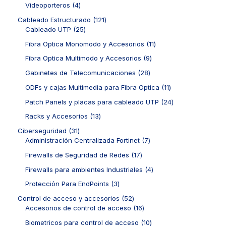
s
c
o
4
Videoporteros
4
t
o
u
r
t
d
p
o
s
c
o
1
Cableado Estructurado
121
o
u
r
s
t
d
2
2
Cableado UTP
25
s
c
o
o
u
5
1
t
d
1
Fibra Optica Monomodo y Accesorios
11
s
c
p
p
o
u
1
t
r
r
9
Fibra Optica Multimodo y Accesorios
9
s
c
p
o
o
o
p
t
r
2
Gabinetes de Telecomunicaciones
28
s
d
d
r
o
o
8
u
u
o
1
ODFs y cajas Multimedia para Fibra Optica
11
s
d
p
c
c
d
1
u
r
2
Patch Panels y placas para cableado UTP
24
t
t
u
p
c
o
4
o
o
c
r
1
Racks y Accesorios
13
t
d
p
s
s
t
o
3
o
u
r
3
Ciberseguridad
31
o
d
p
s
c
o
1
7
Administración Centralizada Fortinet
7
s
u
r
t
d
p
p
c
o
1
Firewalls de Seguridad de Redes
17
o
u
r
r
t
d
7
s
c
o
o
4
Firewalls para ambientes Industriales
4
o
u
p
t
d
d
p
s
c
r
3
Protección Para EndPoints
3
o
u
u
r
t
o
p
s
c
c
o
5
Control de acceso y accesorios
52
o
d
r
t
t
d
2
1
Accesorios de control de acceso
16
s
u
o
o
o
u
p
6
c
d
1
Biometricos para control de acceso
10