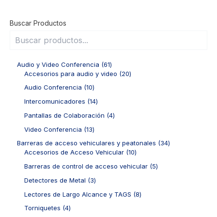
Buscar Productos
6
Audio y Video Conferencia
61
1
2
Accesorios para audio y video
20
p
0
1
Audio Conferencia
10
r
p
0
o
r
1
Intercomunicadores
14
p
d
o
4
r
4
Pantallas de Colaboración
4
u
d
p
o
p
c
u
r
1
Video Conferencia
13
d
r
t
c
o
3
u
o
3
Barreras de acceso vehiculares y peatonales
34
o
t
d
p
c
d
1
4
Accesorios de Acceso Vehicular
10
s
o
u
r
t
u
0
p
s
c
o
5
Barreras de control de acceso vehicular
5
o
c
p
r
t
d
p
s
t
r
o
3
Detectores de Metal
3
o
u
r
o
o
d
p
s
c
o
8
Lectores de Largo Alcance y TAGS
8
s
d
u
r
t
d
p
u
c
o
4
Torniquetes
4
o
u
r
c
t
d
p