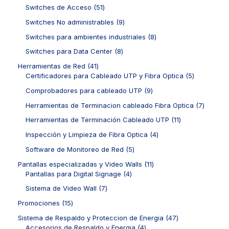
c
d
7
o
o
c
o
5
Switches de Acceso
51
t
u
p
s
s
t
d
1
o
c
r
9
Switches No administrables
9
o
u
p
s
t
o
p
s
c
r
8
Switches para ambientes industriales
8
o
d
r
t
o
p
s
u
o
8
Switches para Data Center
8
o
d
r
c
d
p
s
u
o
4
Herramientas de Red
41
t
u
r
c
d
1
5
Certificadores para Cableado UTP y Fibra Optica
5
o
c
o
t
u
p
p
s
t
d
9
Comprobadores para cableado UTP
9
o
c
r
r
o
u
p
s
t
o
o
7
Herramientas de Terminacion cableado Fibra Optica
7
s
c
r
o
d
d
p
t
o
1
Herramientas de Terminación Cableado UTP
11
s
u
u
r
o
d
1
c
c
o
4
Inspección y Limpieza de Fibra Optica
4
s
u
p
t
t
d
p
c
r
5
Software de Monitoreo de Red
5
o
o
u
r
t
o
p
s
s
c
o
1
Pantallas especializadas y Video Walls
11
o
d
r
t
d
4
1
Pantallas para Digital Signage
4
s
u
o
o
u
p
p
c
d
7
Sistema de Video Wall
7
s
c
r
r
t
u
p
t
o
o
1
Promociones
15
o
c
r
o
d
d
5
s
t
o
4
Sistema de Respaldo y Proteccion de Energia
47
s
u
u
p
o
d
4
7
Accesorios de Respaldo y Energia
4