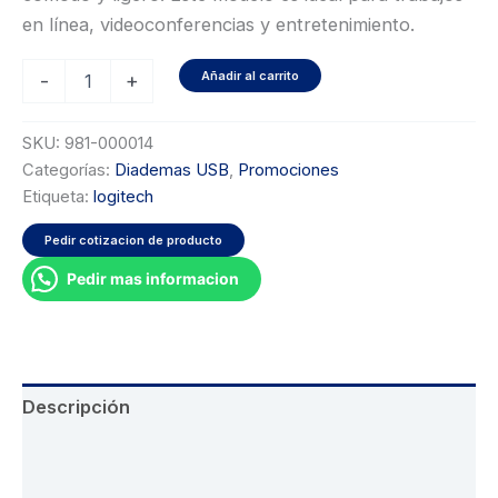
era:
es:
en línea, videoconferencias y entretenimiento.
$30.00.
$25.00.
Diadema
Añadir al carrito
-
+
Logitech
USB-
A
SKU:
981-000014
modelo
Categorías:
Diademas USB
,
Promociones
H390
Etiqueta:
logitech
cantidad
Pedir cotizacion de producto
Pedir mas informacion
Descripción
Información adicional