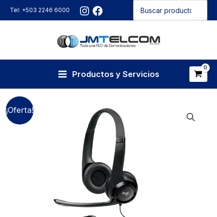
Buscar
Ir
Tel: +503 2246 6000
por:
al
contenido
Productos y Servicios
¡Oferta!