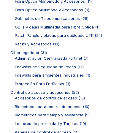
t
d
1
Fibra Optica Monomodo y Accesorios
11
s
c
p
p
o
u
1
t
r
r
9
Fibra Optica Multimodo y Accesorios
9
s
c
p
o
o
o
p
t
r
2
Gabinetes de Telecomunicaciones
28
s
d
d
r
o
o
8
u
u
o
1
ODFs y cajas Multimedia para Fibra Optica
11
s
d
p
c
c
d
1
u
r
2
Patch Panels y placas para cableado UTP
24
t
t
u
p
c
o
4
o
o
c
r
1
Racks y Accesorios
13
t
d
p
s
s
t
o
3
o
u
r
3
Ciberseguridad
31
o
d
p
s
c
o
1
7
Administración Centralizada Fortinet
7
s
u
r
t
d
p
p
c
o
1
Firewalls de Seguridad de Redes
17
o
u
r
r
t
d
7
s
c
o
o
4
Firewalls para ambientes Industriales
4
o
u
p
t
d
d
p
s
c
r
3
Protección Para EndPoints
3
o
u
u
r
t
o
p
s
c
c
o
5
Control de acceso y accesorios
52
o
d
r
t
t
d
2
1
Accesorios de control de acceso
16
s
u
o
o
o
u
p
6
c
d
1
Biometricos para control de acceso
10
s
s
c
r
p
t
u
0
t
o
r
5
Biometricos para tiempo y asistencia
5
o
c
p
o
d
o
p
s
t
r
1
Lectores de proximidad y Tarjetas
10
s
u
d
r
o
o
0
c
u
o
4
Paneles de control de acceso
4