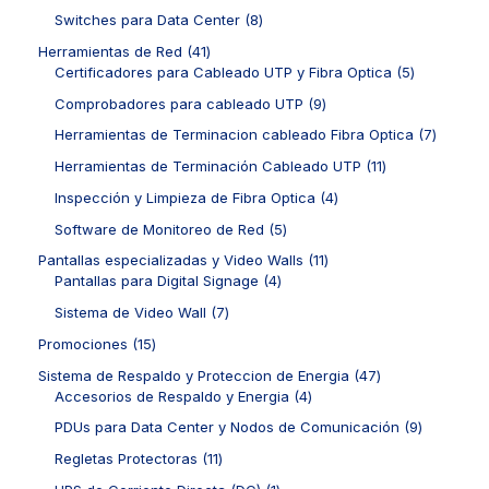
t
o
p
s
u
o
8
Switches para Data Center
8
o
d
r
c
d
p
s
u
o
4
Herramientas de Red
41
t
u
r
c
d
1
5
Certificadores para Cableado UTP y Fibra Optica
5
o
c
o
t
u
p
p
s
t
d
9
Comprobadores para cableado UTP
9
o
c
r
r
o
u
p
s
t
o
o
7
Herramientas de Terminacion cableado Fibra Optica
7
s
c
r
o
d
d
p
t
o
1
Herramientas de Terminación Cableado UTP
11
s
u
u
r
o
d
1
c
c
o
4
Inspección y Limpieza de Fibra Optica
4
s
u
p
t
t
d
p
c
r
5
Software de Monitoreo de Red
5
o
o
u
r
t
o
p
s
s
c
o
1
Pantallas especializadas y Video Walls
11
o
d
r
t
d
4
1
Pantallas para Digital Signage
4
s
u
o
o
u
p
p
c
d
7
Sistema de Video Wall
7
s
c
r
r
t
u
p
t
o
o
1
Promociones
15
o
c
r
o
d
d
5
s
t
o
4
Sistema de Respaldo y Proteccion de Energia
47
s
u
u
p
o
d
4
7
Accesorios de Respaldo y Energia
4
c
c
r
s
u
p
p
t
t
o
9
PDUs para Data Center y Nodos de Comunicación
9
c
r
r
o
o
d
p
t
o
o
1
Regletas Protectoras
11
s
s
u
r
o
d
d
1
c
o
1