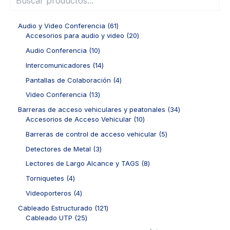
6
Audio y Video Conferencia
61
1
2
Accesorios para audio y video
20
p
0
1
Audio Conferencia
10
r
p
0
o
r
1
Intercomunicadores
14
p
d
o
4
r
4
Pantallas de Colaboración
4
u
d
p
o
p
c
u
r
1
Video Conferencia
13
d
r
t
c
o
3
u
o
3
Barreras de acceso vehiculares y peatonales
34
o
t
d
p
c
d
1
4
Accesorios de Acceso Vehicular
10
s
o
u
r
t
u
0
p
s
c
o
5
Barreras de control de acceso vehicular
5
o
c
p
r
t
d
p
s
t
r
o
3
Detectores de Metal
3
o
u
r
o
o
d
p
s
c
o
8
Lectores de Largo Alcance y TAGS
8
s
d
u
r
t
d
p
u
c
o
4
Torniquetes
4
o
u
r
c
t
d
p
s
c
o
4
Videoporteros
4
t
o
u
r
t
d
p
o
s
c
o
1
Cableado Estructurado
121
o
u
r
s
t
d
2
2
Cableado UTP
25
s
c
o
o
u
5
1