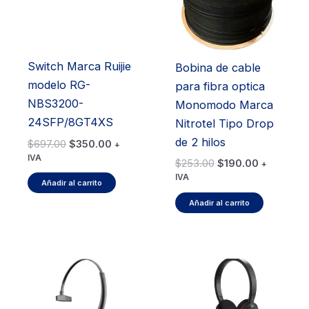
Switch Marca Ruijie
Bobina de cable
modelo RG-
para fibra optica
NBS3200-
Monomodo Marca
24SFP/8GT4XS
Nitrotel Tipo Drop
de 2 hilos
El
El
$
697.00
$
350.00
+
precio
precio
IVA
El
El
$
253.00
$
190.00
+
original
actual
precio
precio
IVA
era:
es:
Añadir al carrito
original
actual
$697.00.
$350.00.
era:
es:
Añadir al carrito
$253.00.
$190.00.