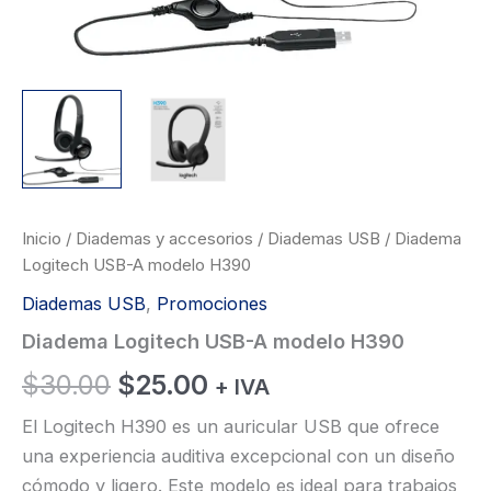
Inicio
/
Diademas y accesorios
/
Diademas USB
/ Diadema
Logitech USB-A modelo H390
Diademas USB
,
Promociones
Diadema Logitech USB-A modelo H390
El
El
$
30.00
$
25.00
+ IVA
precio
precio
El Logitech H390 es un auricular USB que ofrece
una experiencia auditiva excepcional con un diseño
original
actual
cómodo y ligero. Este modelo es ideal para trabajos