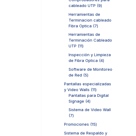
s
r
d
t
9
cableado UTP
9
o
u
o
p
d
c
Herramientas de
s
r
u
t
Terminacion cableado
o
c
o
7
Fibra Optica
7
d
t
s
p
u
Herramientas de
o
r
c
Terminación Cableado
s
o
t
1
UTP
11
d
o
1
u
Inspección y Limpieza
s
p
c
4
de Fibra Optica
4
r
t
p
o
Software de Monitoreo
o
r
d
5
de Red
5
s
o
u
p
d
Pantallas especializadas
c
r
u
1
y Video Walls
11
t
o
c
1
Pantallas para Digital
o
d
t
4
p
Signage
4
s
u
o
p
r
c
Sistema de Video Wall
s
r
o
t
7
7
o
d
o
p
d
u
1
Promociones
15
s
r
u
c
5
o
Sistema de Respaldo y
c
t
p