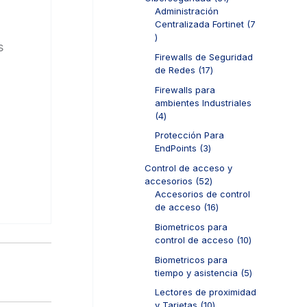
t
p
d
1
Administración
o
r
u
p
Centralizada Fortinet
7
s
o
c
7
r
d
s
t
p
o
u
Firewalls de Seguridad
o
r
d
c
1
de Redes
17
s
o
u
t
7
d
c
Firewalls para
o
p
u
t
ambientes Industriales
s
r
c
o
4
4
o
t
s
p
d
Protección Para
o
r
u
3
EndPoints
3
s
o
c
p
d
Control de acceso y
t
r
u
5
accesorios
52
o
o
c
2
Accesorios de control
s
d
t
p
1
de acceso
16
u
o
r
6
c
Biometricos para
s
o
p
t
1
control de acceso
10
d
r
o
0
u
o
Biometricos para
s
p
c
d
5
tiempo y asistencia
5
r
t
u
p
o
Lectores de proximidad
o
c
r
d
1
y Tarjetas
10