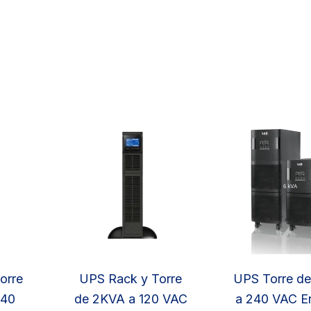
orre
UPS Rack y Torre
UPS Torre d
240
de 2KVA a 120 VAC
a 240 VAC E