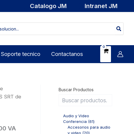
Catalogo JM
Intranet JM
Soporte tecnico
Contactanos
de
Buscar Productos
S SRT de
Audio y Video
6
Conferencia
61
1
Accesorios para audio
00 VA
2
p
y video
20