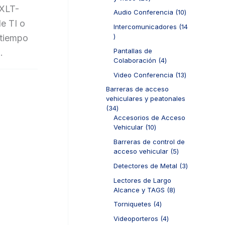
0
r
XLT-
1
Audio Conferencia
10
p
o
0
e TI o
r
d
Intercomunicadores
14
p
o
u
1
 tiempo
r
d
c
4
o
Pantallas de
.
u
t
p
d
4
Colaboración
4
c
o
r
u
p
t
s
o
1
Video Conferencia
13
c
r
o
d
3
t
o
Barreras de acceso
s
u
p
o
d
vehiculares y peatonales
c
r
s
u
3
34
t
o
c
4
Accesorios de Acceso
o
d
t
p
1
Vehicular
10
s
u
o
r
0
c
Barreras de control de
s
o
p
t
5
acceso vehicular
5
d
r
o
p
u
o
3
Detectores de Metal
3
s
r
c
d
p
o
Lectores de Largo
t
u
r
d
8
Alcance y TAGS
8
o
c
o
u
p
s
t
d
4
Torniquetes
4
c
r
o
u
p
t
o
4
Videoporteros
4
s
c
r