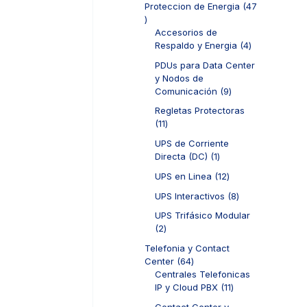
d
Proteccion de Energia
47
t
o
r
u
4
o
s
o
c
7
Accesorios de
s
d
t
p
4
Respaldo y Energia
4
u
o
r
p
c
PDUs para Data Center
s
o
r
t
y Nodos de
d
o
o
9
Comunicación
9
u
d
s
p
c
u
Regletas Protectoras
r
t
c
1
11
o
o
t
1
d
UPS de Corriente
s
o
p
u
1
Directa (DC)
1
s
r
c
p
o
1
UPS en Linea
12
t
r
d
2
o
o
8
UPS Interactivos
8
u
p
s
d
p
c
r
UPS Trifásico Modular
u
r
t
o
2
2
c
o
o
d
p
t
d
Telefonia y Contact
s
u
r
o
u
6
Center
64
c
o
c
4
Centrales Telefonicas
t
d
t
p
1
IP y Cloud PBX
11
o
u
o
r
1
s
c
Contact Center y