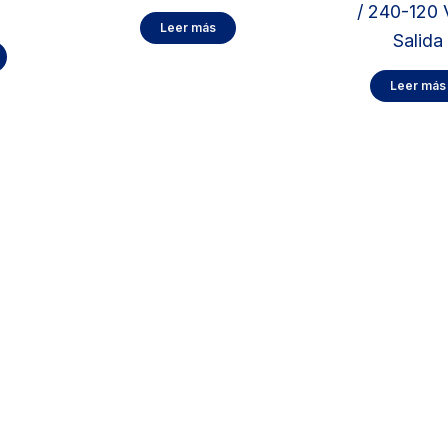
/ 240-120
Leer más
Salida
Leer más