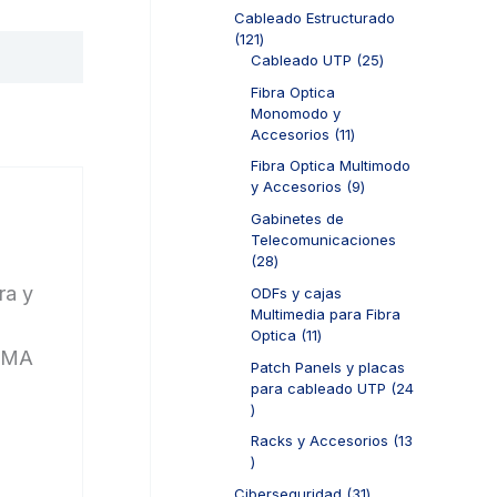
o
d
p
t
o
Cableado Estructurado
s
u
r
o
d
1
121
c
o
s
u
2
2
Cableado UTP
25
t
d
c
1
5
o
u
Fibra Optica
t
p
p
s
c
Monomodo y
o
r
r
t
1
Accesorios
11
s
o
o
o
1
d
d
Fibra Optica Multimodo
s
p
u
u
9
y Accesorios
9
r
c
c
p
o
Gabinetes de
t
t
r
d
Telecomunicaciones
o
o
o
u
2
28
s
s
d
c
8
ra y
u
ODFs y cajas
t
p
c
Multimedia para Fibra
o
r
t
1
Optica
11
s
o
o
1
NEMA
d
Patch Panels y placas
s
p
u
para cableado UTP
24
r
c
2
o
t
4
d
Racks y Accesorios
13
o
p
u
1
s
r
c
3
o
3
Ciberseguridad
31