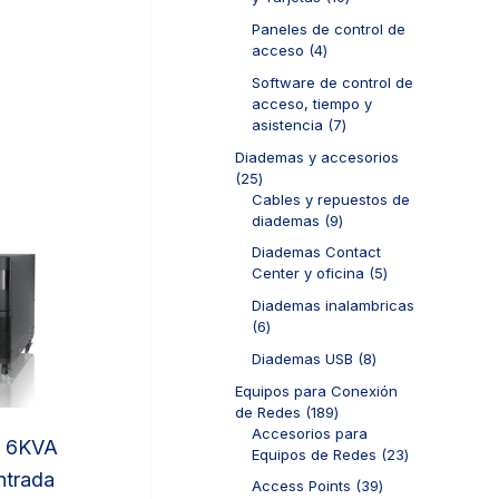
s
t
o
u
0
o
d
Paneles de control de
c
p
s
u
4
acceso
4
t
r
c
p
o
o
Software de control de
t
r
s
d
acceso, tiempo y
o
o
u
7
asistencia
7
s
d
c
p
u
Diademas y accesorios
t
r
c
2
25
o
o
t
5
Cables y repuestos de
s
d
o
p
9
diademas
9
u
s
r
p
c
Diademas Contact
o
r
t
5
Center y oficina
5
d
o
o
p
u
d
Diademas inalambricas
s
r
c
u
6
6
o
t
c
p
d
8
Diademas USB
8
o
t
r
u
p
s
o
o
Equipos para Conexión
c
r
s
d
1
de Redes
189
t
o
u
8
Accesorios para
o
d
e 6KVA
c
9
2
Equipos de Redes
23
s
u
t
p
3
ntrada
c
3
Access Points
39
o
r
p