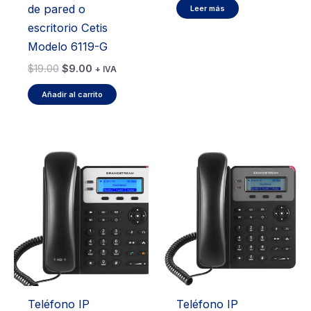
de pared o
Leer más
escritorio Cetis
Modelo 6119-G
El
El
$
19.00
$
9.00
+ IVA
precio
precio
original
actual
Añadir al carrito
era:
es:
$19.00.
$9.00.
Teléfono IP
Teléfono IP