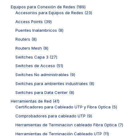
s
u
u
r
o
d
p
c
c
o
1
Equipos para Conexión de Redes
189
s
u
r
t
t
d
8
2
Accesorios para Equipos de Redes
23
c
o
o
o
u
9
3
t
d
3
Access Points
39
s
s
c
p
p
o
u
9
t
r
r
8
Puentes Inalambricos
8
s
c
p
o
o
o
p
t
r
8
Routers
8
s
d
d
r
o
o
p
u
u
o
8
Routers Mesh
8
s
d
r
c
c
d
p
u
o
2
Switches Capa 3
27
t
t
u
r
c
d
7
o
o
c
o
5
Switches de Acceso
51
t
u
p
s
s
t
d
1
o
c
r
9
Switches No administrables
9
o
u
p
s
t
o
p
s
c
r
8
Switches para ambientes industriales
8
o
d
r
t
o
p
s
u
o
8
Switches para Data Center
8
o
d
r
c
d
p
s
u
o
4
Herramientas de Red
41
t
u
r
c
d
1
5
Certificadores para Cableado UTP y Fibra Optica
5
o
c
o
t
u
p
p
s
t
d
9
Comprobadores para cableado UTP
9
o
c
r
r
o
u
p
s
t
o
o
7
Herramientas de Terminacion cableado Fibra Optica
7
s
c
r
o
d
d
p
t
o
1
Herramientas de Terminación Cableado UTP
11
s
u
u
r