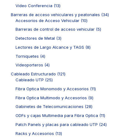
o
p
c
u
r
1
Video Conferencia
13
d
r
t
c
o
3
u
o
3
Barreras de acceso vehiculares y peatonales
34
o
t
d
p
c
d
1
4
Accesorios de Acceso Vehicular
10
s
o
u
r
t
u
0
p
s
c
o
5
Barreras de control de acceso vehicular
5
o
c
p
r
t
d
p
s
t
r
o
3
Detectores de Metal
3
o
u
r
o
o
d
p
s
c
o
8
Lectores de Largo Alcance y TAGS
8
s
d
u
r
t
d
p
u
c
o
4
Torniquetes
4
o
u
r
c
t
d
p
s
c
o
4
Videoporteros
4
t
o
u
r
t
d
p
o
s
c
o
1
Cableado Estructurado
121
o
u
r
s
t
d
2
2
Cableado UTP
25
s
c
o
o
u
5
1
t
d
1
Fibra Optica Monomodo y Accesorios
11
s
c
p
p
o
u
1
t
r
r
9
Fibra Optica Multimodo y Accesorios
9
s
c
p
o
o
o
p
t
r
2
Gabinetes de Telecomunicaciones
28
s
d
d
r
o
o
8
u
u
o
1
ODFs y cajas Multimedia para Fibra Optica
11
s
d
p
c
c
d
1
u
r
2
Patch Panels y placas para cableado UTP
24
t
t
u
p
c
o
4
o
o
c
r
1
Racks y Accesorios
13
t
d
p
s
s
t
o
3