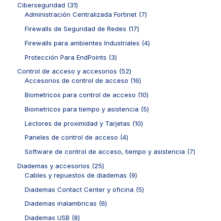
o
u
r
3
Ciberseguridad
31
o
d
p
s
c
o
1
7
Administración Centralizada Fortinet
7
s
u
r
t
d
p
p
c
o
1
Firewalls de Seguridad de Redes
17
o
u
r
r
t
d
7
s
c
o
o
4
Firewalls para ambientes Industriales
4
o
u
p
t
d
d
p
s
c
r
3
Protección Para EndPoints
3
o
u
u
r
t
o
p
s
c
c
o
5
Control de acceso y accesorios
52
o
d
r
t
t
d
2
1
Accesorios de control de acceso
16
s
u
o
o
o
u
p
6
c
d
1
Biometricos para control de acceso
10
s
s
c
r
p
t
u
0
t
o
r
5
Biometricos para tiempo y asistencia
5
o
c
p
o
d
o
p
s
t
r
1
Lectores de proximidad y Tarjetas
10
s
u
d
r
o
o
0
c
u
o
4
Paneles de control de acceso
4
s
d
p
t
c
d
p
u
r
7
Software de control de acceso, tiempo y asistencia
7
o
t
u
r
c
o
p
s
o
c
o
2
Diademas y accesorios
25
t
d
r
s
t
d
5
9
Cables y repuestos de diademas
9
o
u
o
o
u
p
p
s
c
d
5
Diademas Contact Center y oficina
5
s
c
r
r
t
u
p
t
o
o
6
Diademas inalambricas
6
o
c
r
o
d
d
p
s
t
o
8
Diademas USB
8