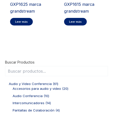
GXP1625 marca
GXP1615 marca
grandstream
grandstream
Leer más
Leer más
Buscar Productos
6
Audio y Video Conferencia
61
1
2
Accesorios para audio y video
20
p
0
1
Audio Conferencia
10
r
p
0
o
r
1
Intercomunicadores
14
p
d
o
4
r
4
Pantallas de Colaboración
4
u
d
p