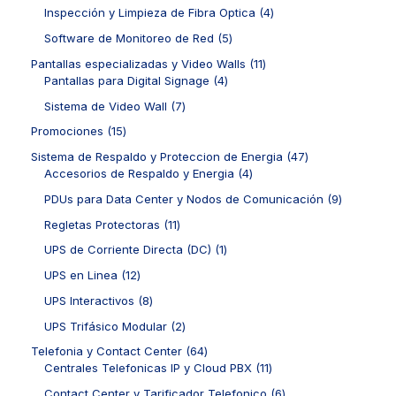
o
d
1
c
c
o
4
Inspección y Limpieza de Fibra Optica
4
s
u
p
t
t
d
p
c
r
5
Software de Monitoreo de Red
5
o
o
u
r
t
o
p
s
s
c
o
1
Pantallas especializadas y Video Walls
11
o
d
r
t
d
4
1
Pantallas para Digital Signage
4
s
u
o
o
u
p
p
c
d
7
Sistema de Video Wall
7
s
c
r
r
t
u
p
t
o
o
1
Promociones
15
o
c
r
o
d
d
5
s
t
o
4
Sistema de Respaldo y Proteccion de Energia
47
s
u
u
p
o
d
4
7
Accesorios de Respaldo y Energia
4
c
c
r
s
u
p
p
t
t
o
9
PDUs para Data Center y Nodos de Comunicación
9
c
r
r
o
o
d
p
t
o
o
1
Regletas Protectoras
11
s
s
u
r
o
d
d
1
c
o
1
UPS de Corriente Directa (DC)
1
s
u
u
p
t
d
p
c
c
r
1
UPS en Linea
12
o
u
r
t
t
o
2
s
c
o
8
UPS Interactivos
8
o
o
d
p
t
d
p
s
s
u
r
2
UPS Trifásico Modular
2
o
u
r
c
o
p
s
c
o
6
Telefonia y Contact Center
64
t
d
r
t
d
4
1
Centrales Telefonicas IP y Cloud PBX
11
o
u
o
o
u
p
1
s
c
d
6
Contact Center y Tarificador Telefonico
6