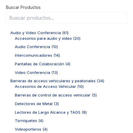
Buscar Productos
6
Audio y Video Conferencia
61
1
2
Accesorios para audio y video
20
p
0
1
Audio Conferencia
10
r
p
0
o
r
1
Intercomunicadores
14
p
d
o
4
r
4
Pantallas de Colaboración
4
u
d
p
o
p
c
u
r
1
Video Conferencia
13
d
r
t
c
o
3
u
o
3
Barreras de acceso vehiculares y peatonales
34
o
t
d
p
c
d
1
4
Accesorios de Acceso Vehicular
10
s
o
u
r
t
u
0
p
s
c
o
5
Barreras de control de acceso vehicular
5
o
c
p
r
t
d
p
s
t
r
o
3
Detectores de Metal
3
o
u
r
o
o
d
p
s
c
o
8
Lectores de Largo Alcance y TAGS
8
s
d
u
r
t
d
p
u
c
o
4
Torniquetes
4
o
u
r
c
t
d
p
s
c
o
4
Videoporteros
4
t
o
u
r