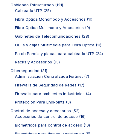
t
d
p
o
s
c
o
1
Cableado Estructurado
121
o
u
r
s
t
d
2
2
Cableado UTP
25
s
c
o
o
u
5
1
t
d
1
Fibra Optica Monomodo y Accesorios
11
s
c
p
p
o
u
1
t
r
r
9
Fibra Optica Multimodo y Accesorios
9
s
c
p
o
o
o
p
t
r
2
Gabinetes de Telecomunicaciones
28
s
d
d
r
o
o
8
u
u
o
1
ODFs y cajas Multimedia para Fibra Optica
11
s
d
p
c
c
d
1
u
r
2
Patch Panels y placas para cableado UTP
24
t
t
u
p
c
o
4
o
o
c
r
1
Racks y Accesorios
13
t
d
p
s
s
t
o
3
o
u
r
3
Ciberseguridad
31
o
d
p
s
c
o
1
7
Administración Centralizada Fortinet
7
s
u
r
t
d
p
p
c
o
1
Firewalls de Seguridad de Redes
17
o
u
r
r
t
d
7
s
c
o
o
4
Firewalls para ambientes Industriales
4
o
u
p
t
d
d
p
s
c
r
3
Protección Para EndPoints
3
o
u
u
r
t
o
p
s
c
c
o
5
Control de acceso y accesorios
52
o
d
r
t
t
d
2
1
Accesorios de control de acceso
16
s
u
o
o
o
u
p
6
c
d
1
Biometricos para control de acceso
10
s
s
c
r
p
t
u
0
t
o
r
5
Biometricos para tiempo y asistencia
5