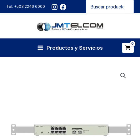
Buscar
Ir
Tel: +503 2246 6000
por:
al
contenido
Productos y Servicios