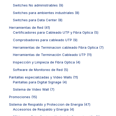
s
s
t
d
1
o
c
r
9
Switches No administrables
9
o
u
p
s
t
o
p
s
c
r
8
Switches para ambientes industriales
8
o
d
r
t
o
p
s
u
o
8
Switches para Data Center
8
o
d
r
c
d
p
s
u
o
4
Herramientas de Red
41
t
u
r
c
d
1
5
Certificadores para Cableado UTP y Fibra Optica
5
o
c
o
t
u
p
p
s
t
d
9
Comprobadores para cableado UTP
9
o
c
r
r
o
u
p
s
t
o
o
7
Herramientas de Terminacion cableado Fibra Optica
7
s
c
r
o
d
d
p
t
o
1
Herramientas de Terminación Cableado UTP
11
s
u
u
r
o
d
1
c
c
o
4
Inspección y Limpieza de Fibra Optica
4
s
u
p
t
t
d
p
c
r
5
Software de Monitoreo de Red
5
o
o
u
r
t
o
p
s
s
c
o
1
Pantallas especializadas y Video Walls
11
o
d
r
t
d
4
1
Pantallas para Digital Signage
4
s
u
o
o
u
p
p
c
d
7
Sistema de Video Wall
7
s
c
r
r
t
u
p
t
o
o
1
Promociones
15
o
c
r
o
d
d
5
s
t
o
4
Sistema de Respaldo y Proteccion de Energia
47
s
u
u
p
o
d
4
7
Accesorios de Respaldo y Energia
4
c
c
r
s
u
p
p