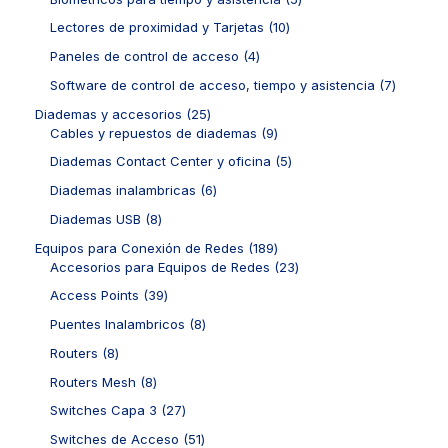
o
c
p
o
d
o
p
s
t
r
1
Lectores de proximidad y Tarjetas
10
s
u
d
r
o
o
0
c
u
o
4
Paneles de control de acceso
4
s
d
p
t
c
d
p
u
r
7
Software de control de acceso, tiempo y asistencia
7
o
t
u
r
c
o
p
s
o
c
o
2
Diademas y accesorios
25
t
d
r
s
t
d
5
9
Cables y repuestos de diademas
9
o
u
o
o
u
p
p
s
c
d
5
Diademas Contact Center y oficina
5
s
c
r
r
t
u
p
t
o
o
6
Diademas inalambricas
6
o
c
r
o
d
d
p
s
t
o
8
Diademas USB
8
s
u
u
r
o
d
p
c
c
o
1
Equipos para Conexión de Redes
189
s
u
r
t
t
d
8
2
Accesorios para Equipos de Redes
23
c
o
o
o
u
9
3
t
d
3
Access Points
39
s
s
c
p
p
o
u
9
t
r
r
8
Puentes Inalambricos
8
s
c
p
o
o
o
p
t
r
8
Routers
8
s
d
d
r
o
o
p
u
u
o
8
Routers Mesh
8
s
d
r
c
c
d
p
u
o
2
Switches Capa 3
27
t
t
u
r
c
d
7
o
o
c
o
5
Switches de Acceso
51
t
u
p