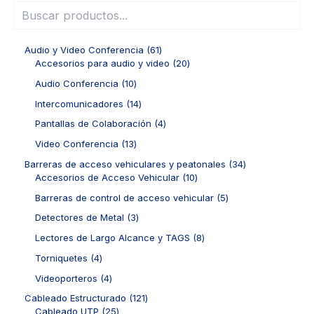
6
Audio y Video Conferencia
61
1
2
Accesorios para audio y video
20
p
0
1
Audio Conferencia
10
r
p
0
o
r
1
Intercomunicadores
14
p
d
o
4
r
4
Pantallas de Colaboración
4
u
d
p
o
p
c
u
r
1
Video Conferencia
13
d
r
t
c
o
3
u
o
3
Barreras de acceso vehiculares y peatonales
34
o
t
d
p
c
d
1
4
Accesorios de Acceso Vehicular
10
s
o
u
r
t
u
0
p
s
c
o
5
Barreras de control de acceso vehicular
5
o
c
p
r
t
d
p
s
t
r
o
3
Detectores de Metal
3
o
u
r
o
o
d
p
s
c
o
8
Lectores de Largo Alcance y TAGS
8
s
d
u
r
t
d
p
u
c
o
4
Torniquetes
4
o
u
r
c
t
d
p
s
c
o
4
Videoporteros
4
t
o
u
r
t
d
p
o
s
c
o
1
Cableado Estructurado
121
o
u
r
s
t
d
2
2
Cableado UTP
25