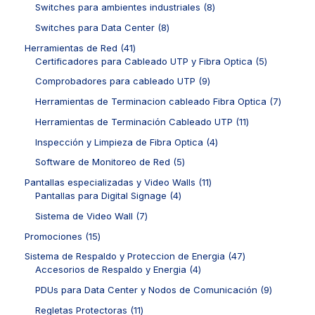
s
c
r
8
Switches para ambientes industriales
8
o
d
r
t
o
p
s
u
o
8
Switches para Data Center
8
o
d
r
c
d
p
s
u
o
4
Herramientas de Red
41
t
u
r
c
d
1
5
Certificadores para Cableado UTP y Fibra Optica
5
o
c
o
t
u
p
p
s
t
d
9
Comprobadores para cableado UTP
9
o
c
r
r
o
u
p
s
t
o
o
7
Herramientas de Terminacion cableado Fibra Optica
7
s
c
r
o
d
d
p
t
o
1
Herramientas de Terminación Cableado UTP
11
s
u
u
r
o
d
1
c
c
o
4
Inspección y Limpieza de Fibra Optica
4
s
u
p
t
t
d
p
c
r
5
Software de Monitoreo de Red
5
o
o
u
r
t
o
p
s
s
c
o
1
Pantallas especializadas y Video Walls
11
o
d
r
t
d
4
1
Pantallas para Digital Signage
4
s
u
o
o
u
p
p
c
d
7
Sistema de Video Wall
7
s
c
r
r
t
u
p
t
o
o
1
Promociones
15
o
c
r
o
d
d
5
s
t
o
4
Sistema de Respaldo y Proteccion de Energia
47
s
u
u
p
o
d
4
7
Accesorios de Respaldo y Energia
4
c
c
r
s
u
p
p
t
t
o
9
PDUs para Data Center y Nodos de Comunicación
9
c
r
r
o
o
d
p
t
o
o
1
Regletas Protectoras
11