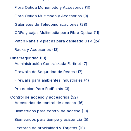
s
c
o
o
u
5
1
t
d
1
Fibra Optica Monomodo y Accesorios
11
s
c
p
p
o
u
1
t
r
r
9
Fibra Optica Multimodo y Accesorios
9
s
c
p
o
o
o
p
t
r
2
Gabinetes de Telecomunicaciones
28
s
d
d
r
o
o
8
u
u
o
1
ODFs y cajas Multimedia para Fibra Optica
11
s
d
p
c
c
d
1
u
r
2
Patch Panels y placas para cableado UTP
24
t
t
u
p
c
o
4
o
o
c
r
1
Racks y Accesorios
13
t
d
p
s
s
t
o
3
o
u
r
3
Ciberseguridad
31
o
d
p
s
c
o
1
7
Administración Centralizada Fortinet
7
s
u
r
t
d
p
p
c
o
1
Firewalls de Seguridad de Redes
17
o
u
r
r
t
d
7
s
c
o
o
4
Firewalls para ambientes Industriales
4
o
u
p
t
d
d
p
s
c
r
3
Protección Para EndPoints
3
o
u
u
r
t
o
p
s
c
c
o
5
Control de acceso y accesorios
52
o
d
r
t
t
d
2
1
Accesorios de control de acceso
16
s
u
o
o
o
u
p
6
c
d
1
Biometricos para control de acceso
10
s
s
c
r
p
t
u
0
t
o
r
5
Biometricos para tiempo y asistencia
5
o
c
p
o
d
o
p
s
t
r
1
Lectores de proximidad y Tarjetas
10
s
u
d
r