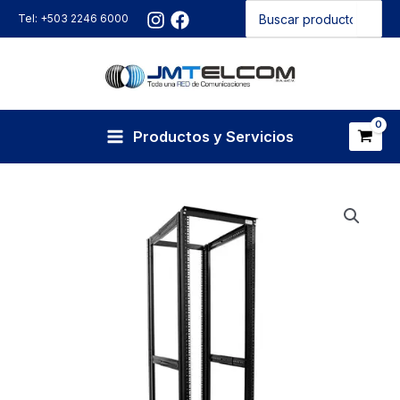
Buscar
Ir
Tel: +503 2246 6000
por:
al
contenido
Productos y Servicios