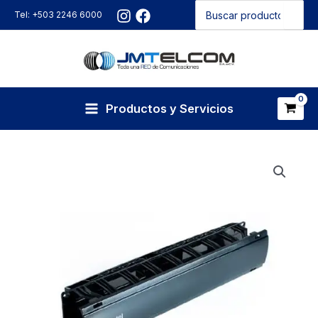
Buscar
Ir
Tel: +503 2246 6000
por:
al
contenido
Productos y Servicios