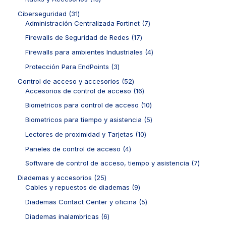
t
d
p
s
s
t
o
3
o
u
r
3
Ciberseguridad
31
o
d
p
s
c
o
1
7
Administración Centralizada Fortinet
7
s
u
r
t
d
p
p
c
o
1
Firewalls de Seguridad de Redes
17
o
u
r
r
t
d
7
s
c
o
o
4
Firewalls para ambientes Industriales
4
o
u
p
t
d
d
p
s
c
r
3
Protección Para EndPoints
3
o
u
u
r
t
o
p
s
c
c
o
5
Control de acceso y accesorios
52
o
d
r
t
t
d
2
1
Accesorios de control de acceso
16
s
u
o
o
o
u
p
6
c
d
1
Biometricos para control de acceso
10
s
s
c
r
p
t
u
0
t
o
r
5
Biometricos para tiempo y asistencia
5
o
c
p
o
d
o
p
s
t
r
1
Lectores de proximidad y Tarjetas
10
s
u
d
r
o
o
0
c
u
o
4
Paneles de control de acceso
4
s
d
p
t
c
d
p
u
r
7
Software de control de acceso, tiempo y asistencia
7
o
t
u
r
c
o
p
s
o
c
o
2
Diademas y accesorios
25
t
d
r
s
t
d
5
9
Cables y repuestos de diademas
9
o
u
o
o
u
p
p
s
c
d
5
Diademas Contact Center y oficina
5
s
c
r
r
t
u
p
t
o
o
6
Diademas inalambricas
6
o
c
r
o
d
d
p