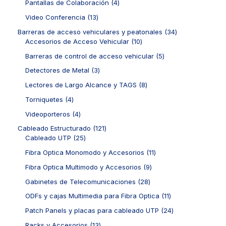
r
4
Pantallas de Colaboración
4
u
d
p
o
p
c
u
r
1
Video Conferencia
13
d
r
t
c
o
3
u
o
3
Barreras de acceso vehiculares y peatonales
34
o
t
d
p
c
d
1
4
Accesorios de Acceso Vehicular
10
s
o
u
r
t
u
0
p
s
c
o
5
Barreras de control de acceso vehicular
5
o
c
p
r
t
d
p
s
t
r
o
3
Detectores de Metal
3
o
u
r
o
o
d
p
s
c
o
8
Lectores de Largo Alcance y TAGS
8
s
d
u
r
t
d
p
u
c
o
4
Torniquetes
4
o
u
r
c
t
d
p
s
c
o
4
Videoporteros
4
t
o
u
r
t
d
p
o
s
c
o
1
Cableado Estructurado
121
o
u
r
s
t
d
2
2
Cableado UTP
25
s
c
o
o
u
5
1
t
d
1
Fibra Optica Monomodo y Accesorios
11
s
c
p
p
o
u
1
t
r
r
9
Fibra Optica Multimodo y Accesorios
9
s
c
p
o
o
o
p
t
r
2
Gabinetes de Telecomunicaciones
28
s
d
d
r
o
o
8
u
u
o
1
ODFs y cajas Multimedia para Fibra Optica
11
s
d
p
c
c
d
1
u
r
2
Patch Panels y placas para cableado UTP
24
t
t
u
p
c
o
4
o
o
c
r
1
Racks y Accesorios
13