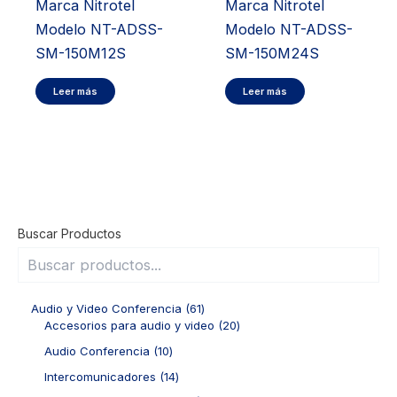
Marca Nitrotel
Marca Nitrotel
Modelo NT-ADSS-
Modelo NT-ADSS-
SM-150M12S
SM-150M24S
Leer más
Leer más
Buscar Productos
6
Audio y Video Conferencia
61
1
2
Accesorios para audio y video
20
p
0
1
Audio Conferencia
10
r
p
0
o
r
1
Intercomunicadores
14
p
d
o
4