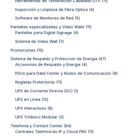
o
1
Herramientas de Terminación Cableado UTP
11
s
u
u
r
o
d
1
c
c
o
4
Inspección y Limpieza de Fibra Optica
4
s
u
p
t
t
d
p
c
r
5
Software de Monitoreo de Red
5
o
o
u
r
t
o
p
s
s
c
o
1
Pantallas especializadas y Video Walls
11
o
d
r
t
d
4
1
Pantallas para Digital Signage
4
s
u
o
o
u
p
p
c
d
7
Sistema de Video Wall
7
s
c
r
r
t
u
p
t
o
o
1
Promociones
15
o
c
r
o
d
d
5
s
t
o
4
Sistema de Respaldo y Proteccion de Energia
47
s
u
u
p
o
d
4
7
Accesorios de Respaldo y Energia
4
c
c
r
s
u
p
p
t
t
o
9
PDUs para Data Center y Nodos de Comunicación
9
c
r
r
o
o
d
p
t
o
o
1
Regletas Protectoras
11
s
s
u
r
o
d
d
1
c
o
1
UPS de Corriente Directa (DC)
1
s
u
u
p
t
d
p
c
c
r
1
UPS en Linea
12
o
u
r
t
t
o
2
s
c
o
8
UPS Interactivos
8
o
o
d
p
t
d
p
s
s
u
r
2
UPS Trifásico Modular
2
o
u
r
c
o
p
s
c
o
6
Telefonia y Contact Center
64
t
d
r
t
d
4
1
Centrales Telefonicas IP y Cloud PBX
11
o
u
o