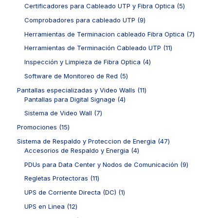
t
u
r
c
d
1
5
Certificadores para Cableado UTP y Fibra Optica
5
o
c
o
t
u
p
p
s
t
d
9
Comprobadores para cableado UTP
9
o
c
r
r
o
u
p
s
t
o
o
7
Herramientas de Terminacion cableado Fibra Optica
7
s
c
r
o
d
d
p
t
o
1
Herramientas de Terminación Cableado UTP
11
s
u
u
r
o
d
1
c
c
o
4
Inspección y Limpieza de Fibra Optica
4
s
u
p
t
t
d
p
c
r
5
Software de Monitoreo de Red
5
o
o
u
r
t
o
p
s
s
c
o
1
Pantallas especializadas y Video Walls
11
o
d
r
t
d
4
1
Pantallas para Digital Signage
4
s
u
o
o
u
p
p
c
d
7
Sistema de Video Wall
7
s
c
r
r
t
u
p
t
o
o
1
Promociones
15
o
c
r
o
d
d
5
s
t
o
4
Sistema de Respaldo y Proteccion de Energia
47
s
u
u
p
o
d
4
7
Accesorios de Respaldo y Energia
4
c
c
r
s
u
p
p
t
t
o
9
PDUs para Data Center y Nodos de Comunicación
9
c
r
r
o
o
d
p
t
o
o
1
Regletas Protectoras
11
s
s
u
r
o
d
d
1
c
o
1
UPS de Corriente Directa (DC)
1
s
u
u
p
t
d
p
c
c
r
1
UPS en Linea
12
o
u
r
t
t
o
2