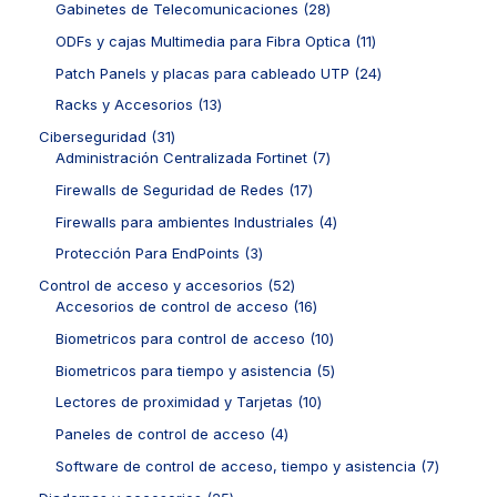
t
r
2
Gabinetes de Telecomunicaciones
28
s
d
d
r
o
o
8
u
u
o
1
ODFs y cajas Multimedia para Fibra Optica
11
s
d
p
c
c
d
1
u
r
2
Patch Panels y placas para cableado UTP
24
t
t
u
p
c
o
4
o
o
c
r
1
Racks y Accesorios
13
t
d
p
s
s
t
o
3
o
u
r
3
Ciberseguridad
31
o
d
p
s
c
o
1
7
Administración Centralizada Fortinet
7
s
u
r
t
d
p
p
c
o
1
Firewalls de Seguridad de Redes
17
o
u
r
r
t
d
7
s
c
o
o
4
Firewalls para ambientes Industriales
4
o
u
p
t
d
d
p
s
c
r
3
Protección Para EndPoints
3
o
u
u
r
t
o
p
s
c
c
o
5
Control de acceso y accesorios
52
o
d
r
t
t
d
2
1
Accesorios de control de acceso
16
s
u
o
o
o
u
p
6
c
d
1
Biometricos para control de acceso
10
s
s
c
r
p
t
u
0
t
o
r
5
Biometricos para tiempo y asistencia
5
o
c
p
o
d
o
p
s
t
r
1
Lectores de proximidad y Tarjetas
10
s
u
d
r
o
o
0
c
u
o
4
Paneles de control de acceso
4
s
d
p
t
c
d
p
u
r
7
Software de control de acceso, tiempo y asistencia
7
o
t
u
r
c
o
p
s
o
c
o
2