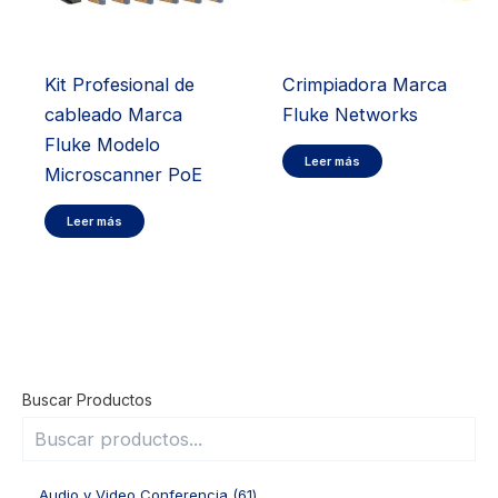
Kit Profesional de
Crimpiadora Marca
cableado Marca
Fluke Networks
Fluke Modelo
Leer más
Microscanner PoE
Leer más
Buscar Productos
6
Audio y Video Conferencia
61