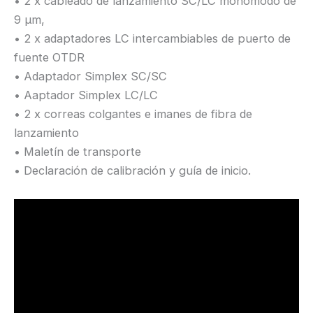
• 2 x cableado de lanzamiento SC/LC monomodo de
9 µm,
• 2 x adaptadores LC intercambiables de puerto de
fuente OTDR
• Adaptador Simplex SC/SC
• Aaptador Simplex LC/LC
• 2 x correas colgantes e imanes de fibra de
lanzamiento
• Maletín de transporte
• Declaración de calibración y guía de inicio.