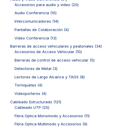
1
2
Accesorios para audio y video
20
p
0
1
Audio Conferencia
10
r
p
0
o
r
1
Intercomunicadores
14
p
d
o
4
r
4
Pantallas de Colaboración
4
u
d
p
o
p
c
u
r
1
Video Conferencia
13
d
r
t
c
o
3
u
o
3
Barreras de acceso vehiculares y peatonales
34
o
t
d
p
c
d
1
4
Accesorios de Acceso Vehicular
10
s
o
u
r
t
u
0
p
s
c
o
5
Barreras de control de acceso vehicular
5
o
c
p
r
t
d
p
s
t
r
o
3
Detectores de Metal
3
o
u
r
o
o
d
p
s
c
o
8
Lectores de Largo Alcance y TAGS
8
s
d
u
r
t
d
p
u
c
o
4
Torniquetes
4
o
u
r
c
t
d
p
s
c
o
4
Videoporteros
4
t
o
u
r
t
d
p
o
s
c
o
1
Cableado Estructurado
121
o
u
r
s
t
d
2
2
Cableado UTP
25
s
c
o
o
u
5
1
t
d
1
Fibra Optica Monomodo y Accesorios
11
s
c
p
p
o
u
1
t
r
r
9
Fibra Optica Multimodo y Accesorios
9
s
c
p
o
o
o
p