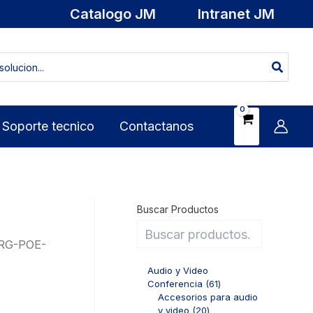
Catalogo JM
Intranet JM
Soporte tecnico
Contactanos
Buscar Productos
 RG-POE-
Audio y Video
6
Conferencia
61
1
Accesorios para audio
2
p
y video
20