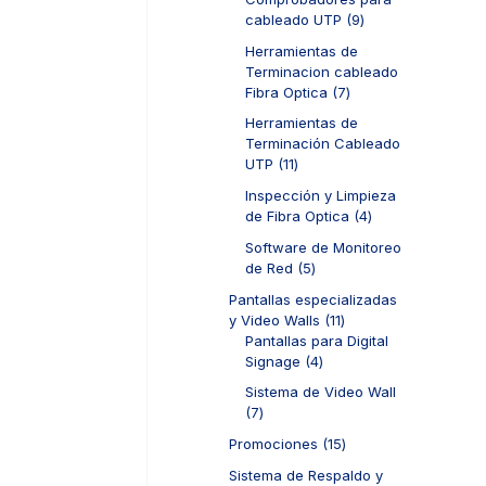
s
r
d
t
9
cableado UTP
9
o
u
o
p
d
c
Herramientas de
s
r
u
t
Terminacion cableado
o
c
o
7
Fibra Optica
7
d
t
s
p
u
Herramientas de
o
r
c
Terminación Cableado
s
o
t
1
UTP
11
d
o
1
u
Inspección y Limpieza
s
p
c
4
de Fibra Optica
4
r
t
p
o
Software de Monitoreo
o
r
d
5
de Red
5
s
o
u
p
d
Pantallas especializadas
c
r
u
1
y Video Walls
11
t
o
c
1
Pantallas para Digital
o
d
t
4
p
Signage
4
s
u
o
p
r
c
Sistema de Video Wall
s
r
o
t
7
7
o
d
o
p
d
u
1
Promociones
15
s
r
u
c
5
o
Sistema de Respaldo y
c
t
p