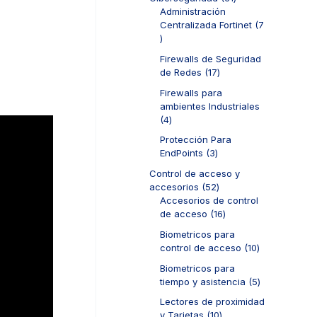
t
p
d
1
Administración
o
r
u
p
Centralizada Fortinet
7
s
o
c
7
r
d
t
p
o
u
Firewalls de Seguridad
o
r
d
c
1
de Redes
17
s
o
u
t
7
d
c
Firewalls para
o
p
u
t
ambientes Industriales
s
r
c
o
4
4
o
t
s
p
d
Protección Para
o
r
u
3
EndPoints
3
s
o
c
p
d
Control de acceso y
t
r
u
5
accesorios
52
o
o
c
2
Accesorios de control
s
d
t
p
1
de acceso
16
u
o
r
6
c
Biometricos para
s
o
p
t
1
control de acceso
10
d
r
o
0
u
o
Biometricos para
s
p
c
d
5
tiempo y asistencia
5
r
t
u
p
o
Lectores de proximidad
o
c
r
d
1
y Tarjetas
10