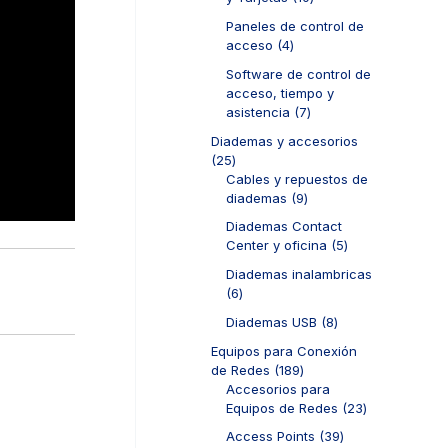
s
t
o
u
0
o
d
Paneles de control de
c
p
s
u
4
acceso
4
t
r
c
p
o
o
Software de control de
t
r
s
d
acceso, tiempo y
o
o
u
7
asistencia
7
s
d
c
p
u
Diademas y accesorios
t
r
c
2
25
o
o
t
5
Cables y repuestos de
s
d
o
p
9
diademas
9
u
s
r
p
c
Diademas Contact
o
r
t
5
Center y oficina
5
d
o
o
p
u
d
Diademas inalambricas
s
r
c
u
6
6
o
t
c
p
d
8
Diademas USB
8
o
t
r
u
p
s
o
o
Equipos para Conexión
c
r
s
d
1
de Redes
189
t
o
u
8
Accesorios para
o
d
c
9
2
Equipos de Redes
23
s
u
t
p
3
c
3
Access Points
39
o
r
p