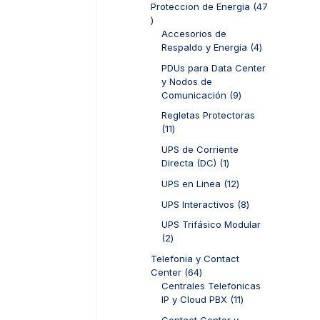
d
Proteccion de Energia
47
t
o
r
u
4
o
s
o
c
7
Accesorios de
s
d
t
p
4
Respaldo y Energia
4
u
o
r
p
c
PDUs para Data Center
s
o
r
t
y Nodos de
d
o
o
9
Comunicación
9
u
d
s
p
c
u
Regletas Protectoras
r
t
c
1
11
o
o
t
1
d
UPS de Corriente
s
o
p
u
1
Directa (DC)
1
s
r
c
p
o
1
UPS en Linea
12
t
r
d
2
o
o
8
UPS Interactivos
8
u
p
s
d
p
c
r
UPS Trifásico Modular
u
r
t
o
2
2
c
o
o
d
p
t
d
Telefonia y Contact
s
u
r
o
u
6
Center
64
c
o
c
4
Centrales Telefonicas
t
d
t
p
1
IP y Cloud PBX
11
o
u
o
r
1
s
c
Contact Center y