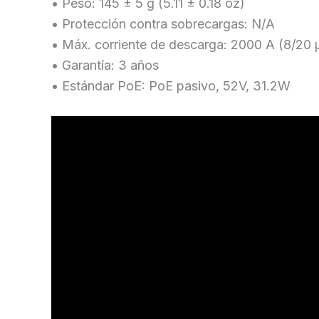
• Peso: 145 ± 5 g (5.11 ± 0.18 oz)
• Protección contra sobrecargas: N/A
• Máx. corriente de descarga: 2000 A (8/20 
• Garantía: 3 años
• Estándar PoE: PoE pasivo, 52V, 31.2W