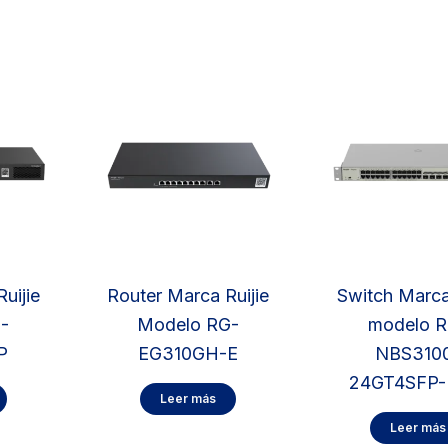
uijie
Router Marca Ruijie
Switch Marca
-
Modelo RG-
modelo 
P
EG310GH-E
NBS310
24GT4SFP-
Leer más
Leer más