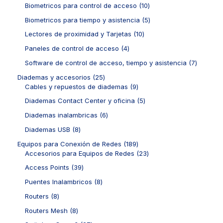
p
6
c
d
1
Biometricos para control de acceso
10
s
s
c
r
p
t
u
0
t
o
r
5
Biometricos para tiempo y asistencia
5
o
c
p
o
d
o
p
s
t
r
1
Lectores de proximidad y Tarjetas
10
s
u
d
r
o
o
0
c
u
o
4
Paneles de control de acceso
4
s
d
p
t
c
d
p
u
r
7
Software de control de acceso, tiempo y asistencia
7
o
t
u
r
c
o
p
s
o
c
o
2
Diademas y accesorios
25
t
d
r
s
t
d
5
9
Cables y repuestos de diademas
9
o
u
o
o
u
p
p
s
c
d
5
Diademas Contact Center y oficina
5
s
c
r
r
t
u
p
t
o
o
6
Diademas inalambricas
6
o
c
r
o
d
d
p
s
t
o
8
Diademas USB
8
s
u
u
r
o
d
p
c
c
o
1
Equipos para Conexión de Redes
189
s
u
r
t
t
d
8
2
Accesorios para Equipos de Redes
23
c
o
o
o
u
9
3
t
d
3
Access Points
39
s
s
c
p
p
o
u
9
t
r
r
8
Puentes Inalambricos
8
s
c
p
o
o
o
p
t
r
8
Routers
8
s
d
d
r
o
o
p
u
u
o
8
Routers Mesh
8
s
d
r
c
c
d
p