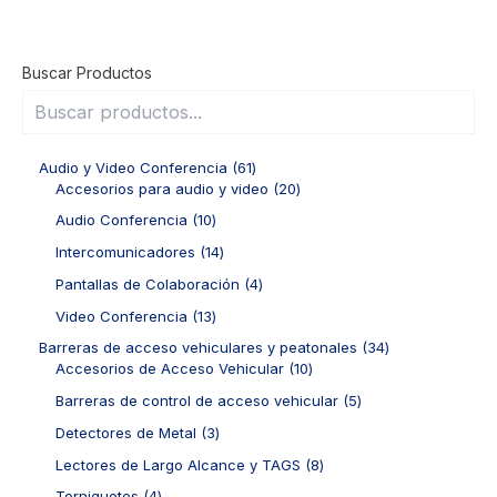
Buscar Productos
6
Audio y Video Conferencia
61
1
2
Accesorios para audio y video
20
p
0
1
Audio Conferencia
10
r
p
0
o
r
1
Intercomunicadores
14
p
d
o
4
r
4
Pantallas de Colaboración
4
u
d
p
o
p
c
u
r
1
Video Conferencia
13
d
r
t
c
o
3
u
o
3
Barreras de acceso vehiculares y peatonales
34
o
t
d
p
c
d
1
4
Accesorios de Acceso Vehicular
10
s
o
u
r
t
u
0
p
s
c
o
5
Barreras de control de acceso vehicular
5
o
c
p
r
t
d
p
s
t
r
o
3
Detectores de Metal
3
o
u
r
o
o
d
p
s
c
o
8
Lectores de Largo Alcance y TAGS
8
s
d
u
r
t
d
p
u
c
o
4
Torniquetes
4