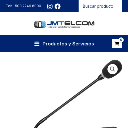
Buscar
Ir
Tel: +503 2246 6000
por:
al
contenido
Productos y Servicios