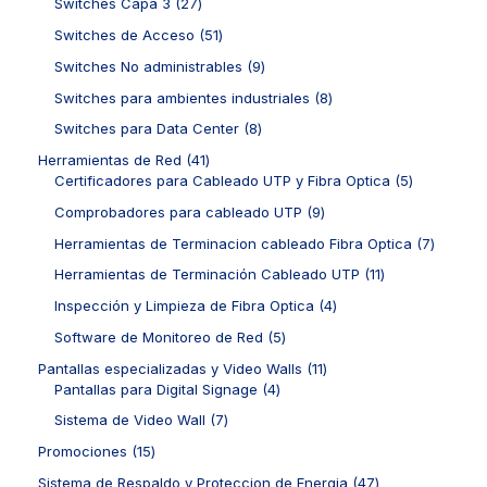
u
o
2
Switches Capa 3
27
t
t
u
r
c
d
7
o
o
c
o
5
Switches de Acceso
51
t
u
p
s
s
t
d
1
o
c
r
9
Switches No administrables
9
o
u
p
s
t
o
p
s
c
r
8
Switches para ambientes industriales
8
o
d
r
t
o
p
s
u
o
8
Switches para Data Center
8
o
d
r
c
d
p
s
u
o
4
Herramientas de Red
41
t
u
r
c
d
1
5
Certificadores para Cableado UTP y Fibra Optica
5
o
c
o
t
u
p
p
s
t
d
9
Comprobadores para cableado UTP
9
o
c
r
r
o
u
p
s
t
o
o
7
Herramientas de Terminacion cableado Fibra Optica
7
s
c
r
o
d
d
p
t
o
1
Herramientas de Terminación Cableado UTP
11
s
u
u
r
o
d
1
c
c
o
4
Inspección y Limpieza de Fibra Optica
4
s
u
p
t
t
d
p
c
r
5
Software de Monitoreo de Red
5
o
o
u
r
t
o
p
s
s
c
o
1
Pantallas especializadas y Video Walls
11
o
d
r
t
d
4
1
Pantallas para Digital Signage
4
s
u
o
o
u
p
p
c
d
7
Sistema de Video Wall
7
s
c
r
r
t
u
p
t
o
o
1
Promociones
15
o
c
r
o
d
d
5
s
t
o
4
Sistema de Respaldo y Proteccion de Energia
47