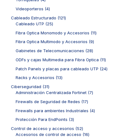
o
u
r
c
t
d
p
s
c
o
4
Videoporteros
4
t
o
u
r
t
d
p
o
s
c
o
1
Cableado Estructurado
121
o
u
r
s
t
d
2
2
Cableado UTP
25
s
c
o
o
u
5
1
t
d
1
Fibra Optica Monomodo y Accesorios
11
s
c
p
p
o
u
1
t
r
r
9
Fibra Optica Multimodo y Accesorios
9
s
c
p
o
o
o
p
t
r
2
Gabinetes de Telecomunicaciones
28
s
d
d
r
o
o
8
u
u
o
1
ODFs y cajas Multimedia para Fibra Optica
11
s
d
p
c
c
d
1
u
r
2
Patch Panels y placas para cableado UTP
24
t
t
u
p
c
o
4
o
o
c
r
1
Racks y Accesorios
13
t
d
p
s
s
t
o
3
o
u
r
3
Ciberseguridad
31
o
d
p
s
c
o
1
7
Administración Centralizada Fortinet
7
s
u
r
t
d
p
p
c
o
1
Firewalls de Seguridad de Redes
17
o
u
r
r
t
d
7
s
c
o
o
4
Firewalls para ambientes Industriales
4
o
u
p
t
d
d
p
s
c
r
3
Protección Para EndPoints
3
o
u
u
r
t
o
p
s
c
c
o
5
Control de acceso y accesorios
52
o
d
r
t
t
d
2
1
Accesorios de control de acceso
16
s
u
o
o
o
u