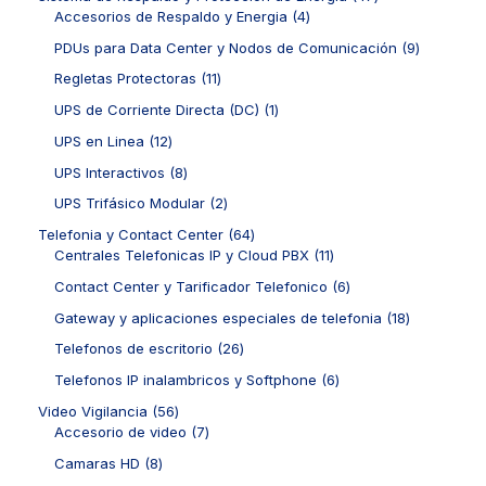
s
u
u
p
o
d
4
7
Accesorios de Respaldo y Energia
4
c
c
r
s
u
p
p
t
t
o
9
PDUs para Data Center y Nodos de Comunicación
9
c
r
r
o
o
d
p
t
o
o
1
Regletas Protectoras
11
s
s
u
r
o
d
d
1
c
o
1
UPS de Corriente Directa (DC)
1
s
u
u
p
t
d
p
c
c
r
1
UPS en Linea
12
o
u
r
t
t
o
2
s
c
o
8
UPS Interactivos
8
o
o
d
p
t
d
p
s
s
u
r
2
UPS Trifásico Modular
2
o
u
r
c
o
p
s
c
o
6
Telefonia y Contact Center
64
t
d
r
t
d
4
1
Centrales Telefonicas IP y Cloud PBX
11
o
u
o
o
u
p
1
s
c
d
6
Contact Center y Tarificador Telefonico
6
c
r
p
t
u
p
t
o
r
1
Gateway y aplicaciones especiales de telefonia
18
o
c
r
o
d
o
8
s
t
o
2
Telefonos de escritorio
26
s
u
d
p
o
d
6
c
u
r
6
Telefonos IP inalambricos y Softphone
6
s
u
p
t
c
o
p
c
r
5
Video Vigilancia
56
o
t
d
r
t
o
6
7
Accesorio de video
7
s
o
u
o
o
d
p
p
s
c
d
8
Camaras HD
8
s
u
r
r
t
u
p