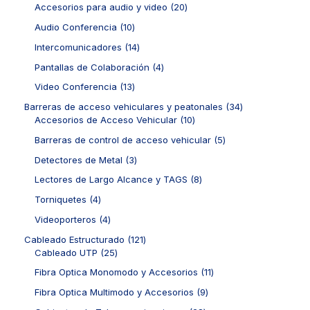
1
2
Accesorios para audio y video
20
p
0
1
Audio Conferencia
10
r
p
0
o
r
1
Intercomunicadores
14
p
d
o
4
r
4
Pantallas de Colaboración
4
u
d
p
o
p
c
u
r
1
Video Conferencia
13
d
r
t
c
o
3
u
o
3
Barreras de acceso vehiculares y peatonales
34
o
t
d
p
c
d
1
4
Accesorios de Acceso Vehicular
10
s
o
u
r
t
u
0
p
s
c
o
5
Barreras de control de acceso vehicular
5
o
c
p
r
t
d
p
s
t
r
o
3
Detectores de Metal
3
o
u
r
o
o
d
p
s
c
o
8
Lectores de Largo Alcance y TAGS
8
s
d
u
r
t
d
p
u
c
o
4
Torniquetes
4
o
u
r
c
t
d
p
s
c
o
4
Videoporteros
4
t
o
u
r
t
d
p
o
s
c
o
1
Cableado Estructurado
121
o
u
r
s
t
d
2
2
Cableado UTP
25
s
c
o
o
u
5
1
t
d
1
Fibra Optica Monomodo y Accesorios
11
s
c
p
p
o
u
1
t
r
r
9
Fibra Optica Multimodo y Accesorios
9
s
c
p
o
o
o
p