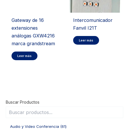
Gateway de 16
Intercomunicador
extensiones
Fanvil I21T
análogas GXW4216
Leer más
marca grandstream
Leer más
Buscar Productos
6
Audio y Video Conferencia
61