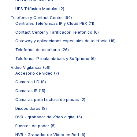
o
o
d
p
t
d
p
s
s
u
r
2
UPS Trifásico Modular
2
o
u
r
c
o
p
s
c
o
6
Telefonia y Contact Center
64
t
d
r
t
d
4
1
Centrales Telefonicas IP y Cloud PBX
11
o
u
o
o
u
p
1
s
c
d
6
Contact Center y Tarificador Telefonico
6
c
r
p
t
u
p
t
o
r
1
Gateway y aplicaciones especiales de telefonia
18
o
c
r
o
d
o
8
s
t
o
2
Telefonos de escritorio
26
s
u
d
p
o
d
6
c
u
r
6
Telefonos IP inalambricos y Softphone
6
s
u
p
t
c
o
p
c
r
5
Video Vigilancia
56
o
t
d
r
t
o
6
7
Accesorio de video
7
s
o
u
o
o
d
p
p
s
c
d
8
Camaras HD
8
s
u
r
r
t
u
p
c
o
o
1
Camaras IP
15
o
c
r
t
d
d
5
s
t
o
2
Camaras para Lectura de placas
2
o
u
u
p
o
d
p
s
c
c
r
8
Discos duros
8
s
u
r
t
t
o
p
c
o
5
DVR - grabador de vídeo digital
5
o
o
d
r
t
d
p
s
s
u
o
5
Fuentes de poder
5
o
u
r
c
d
p
s
c
o
6
NVR - Grabador de Vídeo en Red
6
t
u