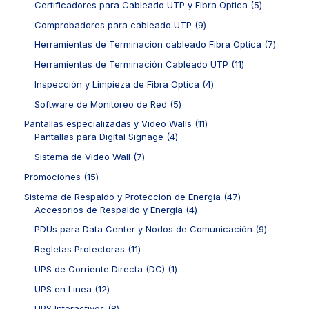
c
d
1
5
Certificadores para Cableado UTP y Fibra Optica
5
o
c
o
t
u
p
p
s
t
d
9
Comprobadores para cableado UTP
9
o
c
r
r
o
u
p
s
t
o
o
7
Herramientas de Terminacion cableado Fibra Optica
7
s
c
r
o
d
d
p
t
o
1
Herramientas de Terminación Cableado UTP
11
s
u
u
r
o
d
1
c
c
o
4
Inspección y Limpieza de Fibra Optica
4
s
u
p
t
t
d
p
c
r
5
Software de Monitoreo de Red
5
o
o
u
r
t
o
p
s
s
c
o
1
Pantallas especializadas y Video Walls
11
o
d
r
t
d
4
1
Pantallas para Digital Signage
4
s
u
o
o
u
p
p
c
d
7
Sistema de Video Wall
7
s
c
r
r
t
u
p
t
o
o
1
Promociones
15
o
c
r
o
d
d
5
s
t
o
4
Sistema de Respaldo y Proteccion de Energia
47
s
u
u
p
o
d
4
7
Accesorios de Respaldo y Energia
4
c
c
r
s
u
p
p
t
t
o
9
PDUs para Data Center y Nodos de Comunicación
9
c
r
r
o
o
d
p
t
o
o
1
Regletas Protectoras
11
s
s
u
r
o
d
d
1
c
o
1
UPS de Corriente Directa (DC)
1
s
u
u
p
t
d
p
c
c
r
1
UPS en Linea
12
o
u
r
t
t
o
2
s
c
o
8
UPS Interactivos
8