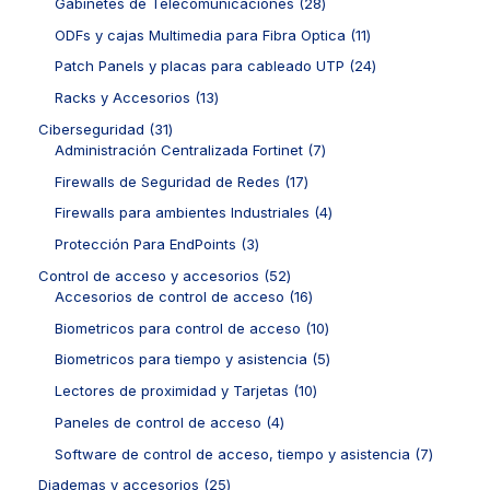
t
r
2
Gabinetes de Telecomunicaciones
28
s
d
d
r
o
o
8
u
u
o
1
ODFs y cajas Multimedia para Fibra Optica
11
s
d
p
c
c
d
1
u
r
2
Patch Panels y placas para cableado UTP
24
t
t
u
p
c
o
4
o
o
c
r
1
Racks y Accesorios
13
t
d
p
s
s
t
o
3
o
u
r
3
Ciberseguridad
31
o
d
p
s
c
o
1
7
Administración Centralizada Fortinet
7
s
u
r
t
d
p
p
c
o
1
Firewalls de Seguridad de Redes
17
o
u
r
r
t
d
7
s
c
o
o
4
Firewalls para ambientes Industriales
4
o
u
p
t
d
d
p
s
c
r
3
Protección Para EndPoints
3
o
u
u
r
t
o
p
s
c
c
o
5
Control de acceso y accesorios
52
o
d
r
t
t
d
2
1
Accesorios de control de acceso
16
s
u
o
o
o
u
p
6
c
d
1
Biometricos para control de acceso
10
s
s
c
r
p
t
u
0
t
o
r
5
Biometricos para tiempo y asistencia
5
o
c
p
o
d
o
p
s
t
r
1
Lectores de proximidad y Tarjetas
10
s
u
d
r
o
o
0
c
u
o
4
Paneles de control de acceso
4
s
d
p
t
c
d
p
u
r
7
Software de control de acceso, tiempo y asistencia
7
o
t
u
r
c
o
p
s
o
c
o
2
Diademas y accesorios
25