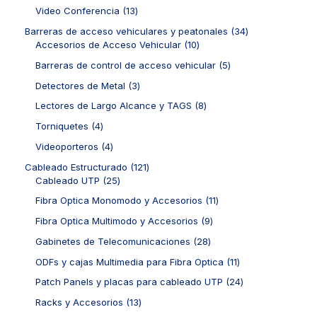
o
p
c
u
r
1
Video Conferencia
13
d
r
t
c
o
3
u
o
3
Barreras de acceso vehiculares y peatonales
34
o
t
d
p
c
d
1
4
Accesorios de Acceso Vehicular
10
s
o
u
r
t
u
0
p
s
c
o
5
Barreras de control de acceso vehicular
5
o
c
p
r
t
d
p
s
t
r
o
3
Detectores de Metal
3
o
u
r
o
o
d
p
s
c
o
8
Lectores de Largo Alcance y TAGS
8
s
d
u
r
t
d
p
u
c
o
4
Torniquetes
4
o
u
r
c
t
d
p
s
c
o
4
Videoporteros
4
t
o
u
r
t
d
p
o
s
c
o
1
Cableado Estructurado
121
o
u
r
s
t
d
2
2
Cableado UTP
25
s
c
o
o
u
5
1
t
d
1
Fibra Optica Monomodo y Accesorios
11
s
c
p
p
o
u
1
t
r
r
9
Fibra Optica Multimodo y Accesorios
9
s
c
p
o
o
o
p
t
r
2
Gabinetes de Telecomunicaciones
28
s
d
d
r
o
o
8
u
u
o
1
ODFs y cajas Multimedia para Fibra Optica
11
s
d
p
c
c
d
1
u
r
2
Patch Panels y placas para cableado UTP
24
t
t
u
p
c
o
4
o
o
c
r
1
Racks y Accesorios
13
t
d
p
s
s
t
o
3