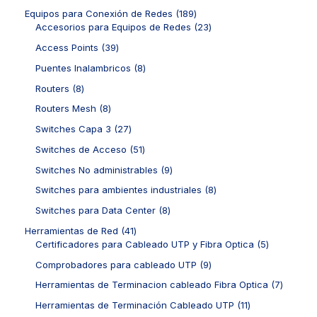
o
d
p
c
c
o
1
Equipos para Conexión de Redes
189
s
u
r
t
t
d
8
2
Accesorios para Equipos de Redes
23
c
o
o
o
u
9
3
t
d
3
Access Points
39
s
s
c
p
p
o
u
9
t
r
r
8
Puentes Inalambricos
8
s
c
p
o
o
o
p
t
r
8
Routers
8
s
d
d
r
o
o
p
u
u
o
8
Routers Mesh
8
s
d
r
c
c
d
p
u
o
2
Switches Capa 3
27
t
t
u
r
c
d
7
o
o
c
o
5
Switches de Acceso
51
t
u
p
s
s
t
d
1
o
c
r
9
Switches No administrables
9
o
u
p
s
t
o
p
s
c
r
8
Switches para ambientes industriales
8
o
d
r
t
o
p
s
u
o
8
Switches para Data Center
8
o
d
r
c
d
p
s
u
o
4
Herramientas de Red
41
t
u
r
c
d
1
5
Certificadores para Cableado UTP y Fibra Optica
5
o
c
o
t
u
p
p
s
t
d
9
Comprobadores para cableado UTP
9
o
c
r
r
o
u
p
s
t
o
o
7
Herramientas de Terminacion cableado Fibra Optica
7
s
c
r
o
d
d
p
t
o
1
Herramientas de Terminación Cableado UTP
11
s
u
u
r