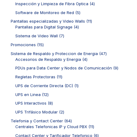
o
d
1
c
c
o
4
Inspección y Limpieza de Fibra Optica
4
s
u
p
t
t
d
p
c
r
5
Software de Monitoreo de Red
5
o
o
u
r
t
o
p
s
s
c
o
1
Pantallas especializadas y Video Walls
11
o
d
r
t
d
4
1
Pantallas para Digital Signage
4
s
u
o
o
u
p
p
c
d
7
Sistema de Video Wall
7
s
c
r
r
t
u
p
t
o
o
1
Promociones
15
o
c
r
o
d
d
5
s
t
o
4
Sistema de Respaldo y Proteccion de Energia
47
s
u
u
p
o
d
4
7
Accesorios de Respaldo y Energia
4
c
c
r
s
u
p
p
t
t
o
9
PDUs para Data Center y Nodos de Comunicación
9
c
r
r
o
o
d
p
t
o
o
1
Regletas Protectoras
11
s
s
u
r
o
d
d
1
c
o
1
UPS de Corriente Directa (DC)
1
s
u
u
p
t
d
p
c
c
r
1
UPS en Linea
12
o
u
r
t
t
o
2
s
c
o
8
UPS Interactivos
8
o
o
d
p
t
d
p
s
s
u
r
2
UPS Trifásico Modular
2
o
u
r
c
o
p
s
c
o
6
Telefonia y Contact Center
64
t
d
r
t
d
4
1
Centrales Telefonicas IP y Cloud PBX
11
o
u
o
o
u
p
1
s
c
d
6
Contact Center y Tarificador Telefonico
6