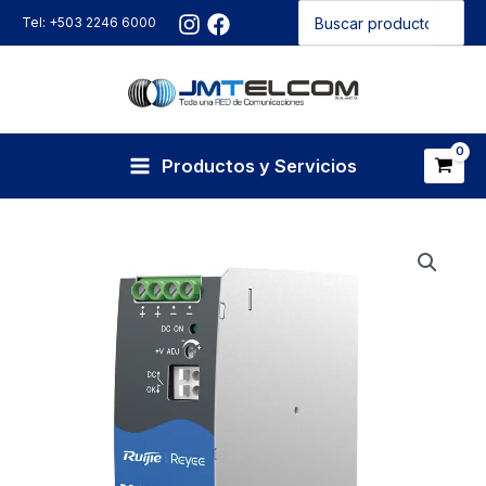
Buscar
Ir
Tel: +503 2246 6000
por:
al
contenido
Productos y Servicios