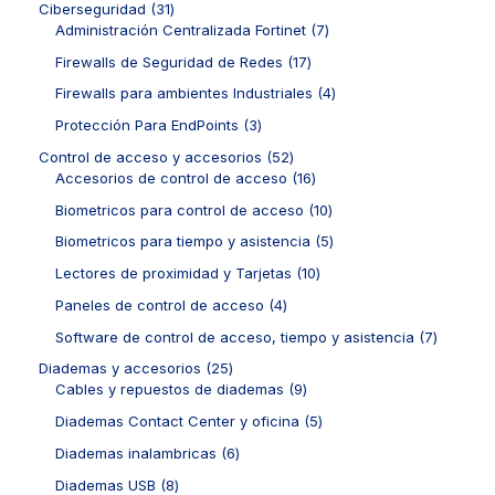
o
u
r
3
Ciberseguridad
31
o
d
p
s
c
o
1
7
Administración Centralizada Fortinet
7
s
u
r
t
d
p
p
c
o
1
Firewalls de Seguridad de Redes
17
o
u
r
r
t
d
7
s
c
o
o
4
Firewalls para ambientes Industriales
4
o
u
p
t
d
d
p
s
c
r
3
Protección Para EndPoints
3
o
u
u
r
t
o
p
s
c
c
o
5
Control de acceso y accesorios
52
o
d
r
t
t
d
2
1
Accesorios de control de acceso
16
s
u
o
o
o
u
p
6
c
d
1
Biometricos para control de acceso
10
s
s
c
r
p
t
u
0
t
o
r
5
Biometricos para tiempo y asistencia
5
o
c
p
o
d
o
p
s
t
r
1
Lectores de proximidad y Tarjetas
10
s
u
d
r
o
o
0
c
u
o
4
Paneles de control de acceso
4
s
d
p
t
c
d
p
u
r
7
Software de control de acceso, tiempo y asistencia
7
o
t
u
r
c
o
p
s
o
c
o
2
Diademas y accesorios
25
t
d
r
s
t
d
5
9
Cables y repuestos de diademas
9
o
u
o
o
u
p
p
s
c
d
5
Diademas Contact Center y oficina
5
s
c
r
r
t
u
p
t
o
o
6
Diademas inalambricas
6
o
c
r
o
d
d
p
s
t
o
8
Diademas USB
8
s
u
u
r