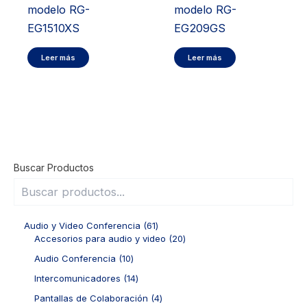
modelo RG-
modelo RG-
EG1510XS
EG209GS
Leer más
Leer más
Buscar Productos
6
Audio y Video Conferencia
61
1
2
Accesorios para audio y video
20
p
0
1
Audio Conferencia
10
r
p
0
o
r
1
Intercomunicadores
14
p
d
o
4
r
4
Pantallas de Colaboración
4
u
d
p