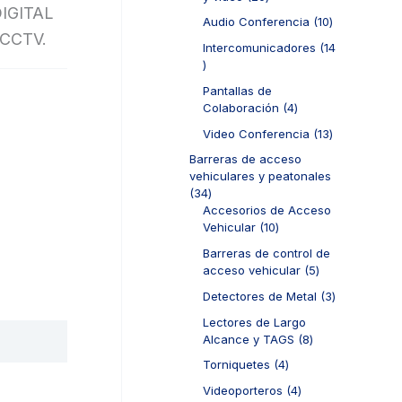
IGITAL
0
r
1
Audio Conferencia
10
p
o
CCTV.
0
r
d
Intercomunicadores
14
p
o
u
1
r
d
c
4
s
o
Pantallas de
u
t
p
d
4
Colaboración
4
c
o
r
u
p
t
s
o
1
Video Conferencia
13
c
r
o
d
3
t
o
Barreras de acceso
s
u
p
o
d
vehiculares y peatonales
c
r
s
u
3
34
t
o
c
4
Accesorios de Acceso
o
d
t
p
1
Vehicular
10
s
u
o
r
0
c
Barreras de control de
s
o
p
t
5
acceso vehicular
5
d
r
o
p
u
o
3
Detectores de Metal
3
s
r
c
d
p
o
Lectores de Largo
t
u
r
d
8
Alcance y TAGS
8
o
c
o
u
p
s
t
d
4
Torniquetes
4
c
r
o
u
p
t
o
4
Videoporteros
4
s
c
r