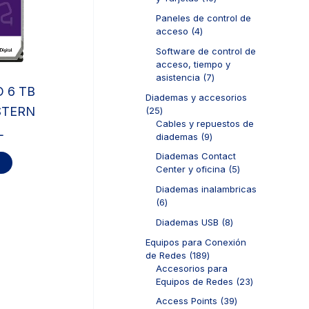
s
t
o
u
0
o
d
Paneles de control de
c
p
s
u
4
acceso
4
t
r
c
p
o
o
Software de control de
t
r
s
d
acceso, tiempo y
o
o
u
7
asistencia
7
s
d
c
p
 6 TB
u
Diademas y accesorios
t
r
c
2
STERN
25
o
o
t
5
Cables y repuestos de
s
d
L
o
p
9
diademas
9
u
s
r
p
c
Diademas Contact
o
r
t
5
Center y oficina
5
d
o
o
p
u
d
Diademas inalambricas
s
r
c
u
6
6
o
t
c
p
d
8
Diademas USB
8
o
t
r
u
p
s
o
o
Equipos para Conexión
c
r
s
d
1
de Redes
189
t
o
u
8
Accesorios para
o
d
c
9
2
Equipos de Redes
23
s
u
t
p
3
c
3
Access Points
39
o
r
p