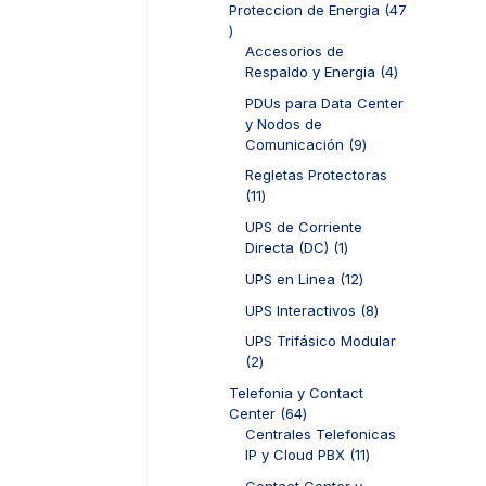
d
Proteccion de Energia
47
t
o
r
u
4
o
s
o
c
7
Accesorios de
s
d
t
p
4
Respaldo y Energia
4
u
o
r
p
c
PDUs para Data Center
s
o
r
t
y Nodos de
d
o
o
9
Comunicación
9
u
d
s
p
c
u
Regletas Protectoras
r
t
c
1
11
o
o
t
1
d
UPS de Corriente
s
o
p
u
1
Directa (DC)
1
s
r
c
p
o
1
UPS en Linea
12
t
r
d
2
o
o
8
UPS Interactivos
8
u
p
s
d
p
c
r
UPS Trifásico Modular
u
r
t
o
2
2
c
o
o
d
p
t
d
Telefonia y Contact
s
u
r
o
u
6
Center
64
c
o
c
4
Centrales Telefonicas
t
d
t
p
1
IP y Cloud PBX
11
o
u
o
r
1
s
c
Contact Center y