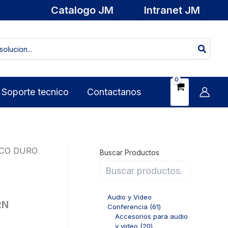
Catalogo JM
Intranet JM
Soporte tecnico
Contactanos
SCO DURO
Buscar Productos
Audio y Video
RN
6
Conferencia
61
1
Accesorios para audio
2
p
y video
20