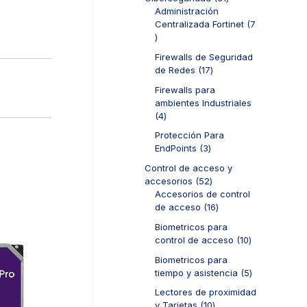
t
p
d
1
Administración
o
r
u
p
Centralizada Fortinet
7
s
o
c
7
r
d
t
p
o
u
Firewalls de Seguridad
o
r
d
c
1
de Redes
17
s
o
u
t
7
d
c
Firewalls para
o
p
u
t
ambientes Industriales
s
r
c
o
4
4
o
t
s
p
d
Protección Para
o
r
u
3
EndPoints
3
s
o
c
p
d
Control de acceso y
t
r
u
5
accesorios
52
o
o
c
2
Accesorios de control
s
d
t
p
1
de acceso
16
u
o
r
6
c
Biometricos para
s
o
p
t
1
control de acceso
10
d
r
o
0
u
o
Biometricos para
s
p
c
d
5
tiempo y asistencia
5
r
t
u
p
o
Lectores de proximidad
o
c
r
d
1
y Tarjetas
10