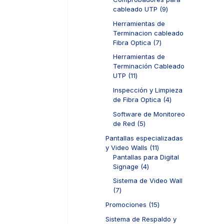
s
r
d
t
9
cableado UTP
9
o
u
o
p
d
c
Herramientas de
s
r
u
t
Terminacion cableado
o
c
o
7
Fibra Optica
7
d
t
s
p
u
Herramientas de
o
r
c
Terminación Cableado
s
o
t
1
UTP
11
d
o
1
u
Inspección y Limpieza
s
p
c
4
de Fibra Optica
4
r
t
p
o
Software de Monitoreo
o
r
d
5
de Red
5
s
o
u
p
d
Pantallas especializadas
c
r
u
1
y Video Walls
11
t
o
c
1
Pantallas para Digital
o
d
t
4
p
Signage
4
s
u
o
p
r
c
Sistema de Video Wall
s
r
o
t
7
7
o
d
o
p
d
u
1
Promociones
15
s
r
u
c
5
o
Sistema de Respaldo y
c
t
p