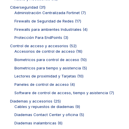
t
d
p
s
s
t
o
3
o
u
r
3
Ciberseguridad
31
o
d
p
s
c
o
1
7
Administración Centralizada Fortinet
7
s
u
r
t
d
p
p
c
o
1
Firewalls de Seguridad de Redes
17
o
u
r
r
t
d
7
s
c
o
o
4
Firewalls para ambientes Industriales
4
o
u
p
t
d
d
p
s
c
r
3
Protección Para EndPoints
3
o
u
u
r
t
o
p
s
c
c
o
5
Control de acceso y accesorios
52
o
d
r
t
t
d
2
1
Accesorios de control de acceso
16
s
u
o
o
o
u
p
6
c
d
1
Biometricos para control de acceso
10
s
s
c
r
p
t
u
0
t
o
r
5
Biometricos para tiempo y asistencia
5
o
c
p
o
d
o
p
s
t
r
1
Lectores de proximidad y Tarjetas
10
s
u
d
r
o
o
0
c
u
o
4
Paneles de control de acceso
4
s
d
p
t
c
d
p
u
r
7
Software de control de acceso, tiempo y asistencia
7
o
t
u
r
c
o
p
s
o
c
o
2
Diademas y accesorios
25
t
d
r
s
t
d
5
9
Cables y repuestos de diademas
9
o
u
o
o
u
p
p
s
c
d
5
Diademas Contact Center y oficina
5
s
c
r
r
t
u
p
t
o
o
6
Diademas inalambricas
6
o
c
r
o
d
d
p