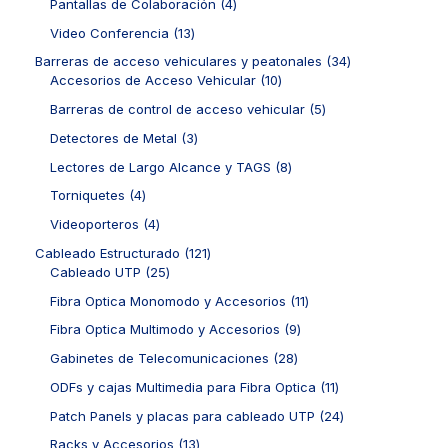
r
4
Pantallas de Colaboración
4
u
d
p
o
p
c
u
r
1
Video Conferencia
13
d
r
t
c
o
3
u
o
3
Barreras de acceso vehiculares y peatonales
34
o
t
d
p
c
d
1
4
Accesorios de Acceso Vehicular
10
s
o
u
r
t
u
0
p
s
c
o
5
Barreras de control de acceso vehicular
5
o
c
p
r
t
d
p
s
t
r
o
3
Detectores de Metal
3
o
u
r
o
o
d
p
s
c
o
8
Lectores de Largo Alcance y TAGS
8
s
d
u
r
t
d
p
u
c
o
4
Torniquetes
4
o
u
r
c
t
d
p
s
c
o
4
Videoporteros
4
t
o
u
r
t
d
p
o
s
c
o
1
Cableado Estructurado
121
o
u
r
s
t
d
2
2
Cableado UTP
25
s
c
o
o
u
5
1
t
d
1
Fibra Optica Monomodo y Accesorios
11
s
c
p
p
o
u
1
t
r
r
9
Fibra Optica Multimodo y Accesorios
9
s
c
p
o
o
o
p
t
r
2
Gabinetes de Telecomunicaciones
28
s
d
d
r
o
o
8
u
u
o
1
ODFs y cajas Multimedia para Fibra Optica
11
s
d
p
c
c
d
1
u
r
2
Patch Panels y placas para cableado UTP
24
t
t
u
p
c
o
4
o
o
c
r
1
Racks y Accesorios
13