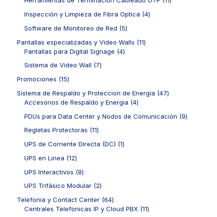
Herramientas de Terminación Cableado UTP
11
s
u
u
r
o
d
1
c
c
o
4
Inspección y Limpieza de Fibra Optica
4
s
u
p
t
t
d
p
c
r
5
Software de Monitoreo de Red
5
o
o
u
r
t
o
p
s
s
c
o
1
Pantallas especializadas y Video Walls
11
o
d
r
t
d
4
1
Pantallas para Digital Signage
4
s
u
o
o
u
p
p
c
d
7
Sistema de Video Wall
7
s
c
r
r
t
u
p
t
o
o
1
Promociones
15
o
c
r
o
d
d
5
s
t
o
4
Sistema de Respaldo y Proteccion de Energia
47
s
u
u
p
o
d
4
7
Accesorios de Respaldo y Energia
4
c
c
r
s
u
p
p
t
t
o
9
PDUs para Data Center y Nodos de Comunicación
9
c
r
r
o
o
d
p
t
o
o
1
Regletas Protectoras
11
s
s
u
r
o
d
d
1
c
o
1
UPS de Corriente Directa (DC)
1
s
u
u
p
t
d
p
c
c
r
1
UPS en Linea
12
o
u
r
t
t
o
2
s
c
o
8
UPS Interactivos
8
o
o
d
p
t
d
p
s
s
u
r
2
UPS Trifásico Modular
2
o
u
r
c
o
p
s
c
o
6
Telefonia y Contact Center
64
t
d
r
t
d
4
1
Centrales Telefonicas IP y Cloud PBX
11
o
u
o