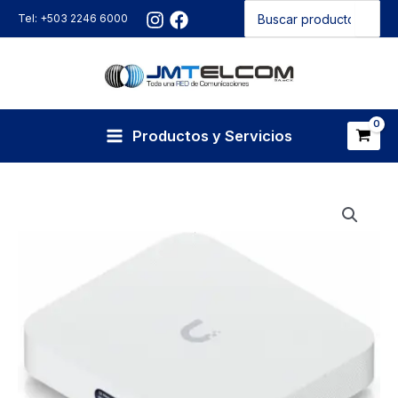
Buscar
Ir
Tel: +503 2246 6000
por:
al
contenido
Productos y Servicios