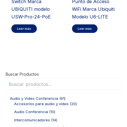
Switch Marca
Punto de Acceso
UBIQUITI modelo
WiFi Marca Ubiquiti
USW-Pro-24-PoE
Modelo U6-LITE
Leer más
Leer más
Buscar Productos
6
Audio y Video Conferencia
61
1
2
Accesorios para audio y video
20
p
0
1
Audio Conferencia
10
r
p
0
o
r
1
Intercomunicadores
14
p
d
o
4