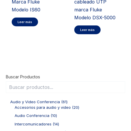
Marca Fluke
cableado UTP
Modelo IS60
marca Fluke
Modelo DSX-5000
Leer más
Leer más
Buscar Productos
6
Audio y Video Conferencia
61
1
2
Accesorios para audio y video
20
p
0
1
Audio Conferencia
10
r
p
0
o
r
1
Intercomunicadores
14
p
d
o
4