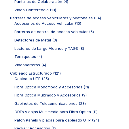
r
4
Pantallas de Colaboración
4
u
d
p
o
p
c
u
r
1
Video Conferencia
13
d
r
t
c
o
3
u
o
3
Barreras de acceso vehiculares y peatonales
34
o
t
d
p
c
d
1
4
Accesorios de Acceso Vehicular
10
s
o
u
r
t
u
0
p
s
c
o
5
Barreras de control de acceso vehicular
5
o
c
p
r
t
d
p
s
t
r
o
3
Detectores de Metal
3
o
u
r
o
o
d
p
s
c
o
8
Lectores de Largo Alcance y TAGS
8
s
d
u
r
t
d
p
u
c
o
4
Torniquetes
4
o
u
r
c
t
d
p
s
c
o
4
Videoporteros
4
t
o
u
r
t
d
p
o
s
c
o
1
Cableado Estructurado
121
o
u
r
s
t
d
2
2
Cableado UTP
25
s
c
o
o
u
5
1
t
d
1
Fibra Optica Monomodo y Accesorios
11
s
c
p
p
o
u
1
t
r
r
9
Fibra Optica Multimodo y Accesorios
9
s
c
p
o
o
o
p
t
r
2
Gabinetes de Telecomunicaciones
28
s
d
d
r
o
o
8
u
u
o
1
ODFs y cajas Multimedia para Fibra Optica
11
s
d
p
c
c
d
1
u
r
2
Patch Panels y placas para cableado UTP
24
t
t
u
p
c
o
4
o
o
c
r
1
Racks y Accesorios
13