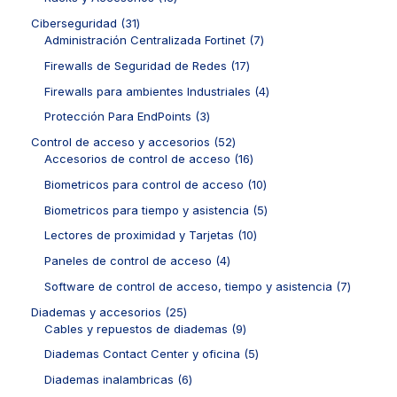
t
d
p
s
s
t
o
3
o
u
r
3
Ciberseguridad
31
o
d
p
s
c
o
1
7
Administración Centralizada Fortinet
7
s
u
r
t
d
p
p
c
o
1
Firewalls de Seguridad de Redes
17
o
u
r
r
t
d
7
s
c
o
o
4
Firewalls para ambientes Industriales
4
o
u
p
t
d
d
p
s
c
r
3
Protección Para EndPoints
3
o
u
u
r
t
o
p
s
c
c
o
5
Control de acceso y accesorios
52
o
d
r
t
t
d
2
1
Accesorios de control de acceso
16
s
u
o
o
o
u
p
6
c
d
1
Biometricos para control de acceso
10
s
s
c
r
p
t
u
0
t
o
r
5
Biometricos para tiempo y asistencia
5
o
c
p
o
d
o
p
s
t
r
1
Lectores de proximidad y Tarjetas
10
s
u
d
r
o
o
0
c
u
o
4
Paneles de control de acceso
4
s
d
p
t
c
d
p
u
r
7
Software de control de acceso, tiempo y asistencia
7
o
t
u
r
c
o
p
s
o
c
o
2
Diademas y accesorios
25
t
d
r
s
t
d
5
9
Cables y repuestos de diademas
9
o
u
o
o
u
p
p
s
c
d
5
Diademas Contact Center y oficina
5
s
c
r
r
t
u
p
t
o
o
6
Diademas inalambricas
6
o
c
r
o
d
d
p