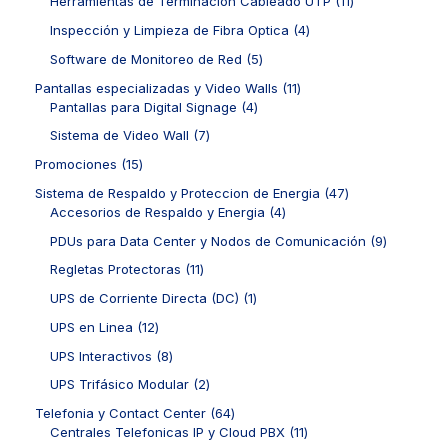
1
Herramientas de Terminación Cableado UTP
11
s
u
u
r
o
d
1
c
c
o
4
Inspección y Limpieza de Fibra Optica
4
s
u
p
t
t
d
p
c
r
5
Software de Monitoreo de Red
5
o
o
u
r
t
o
p
s
s
c
o
1
Pantallas especializadas y Video Walls
11
o
d
r
t
d
4
1
Pantallas para Digital Signage
4
s
u
o
o
u
p
p
c
d
7
Sistema de Video Wall
7
s
c
r
r
t
u
p
t
o
o
1
Promociones
15
o
c
r
o
d
d
5
s
t
o
4
Sistema de Respaldo y Proteccion de Energia
47
s
u
u
p
o
d
4
7
Accesorios de Respaldo y Energia
4
c
c
r
s
u
p
p
t
t
o
9
PDUs para Data Center y Nodos de Comunicación
9
c
r
r
o
o
d
p
t
o
o
1
Regletas Protectoras
11
s
s
u
r
o
d
d
1
c
o
1
UPS de Corriente Directa (DC)
1
s
u
u
p
t
d
p
c
c
r
1
UPS en Linea
12
o
u
r
t
t
o
2
s
c
o
8
UPS Interactivos
8
o
o
d
p
t
d
p
s
s
u
r
2
UPS Trifásico Modular
2
o
u
r
c
o
p
s
c
o
6
Telefonia y Contact Center
64
t
d
r
t
d
4
1
Centrales Telefonicas IP y Cloud PBX
11
o
u
o