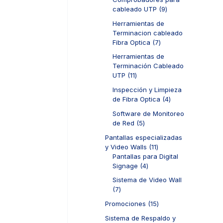
s
r
d
t
9
cableado UTP
9
o
u
o
p
d
c
Herramientas de
s
r
u
t
Terminacion cableado
o
c
o
7
Fibra Optica
7
d
t
s
p
u
Herramientas de
o
r
c
Terminación Cableado
s
o
t
1
UTP
11
d
o
1
u
Inspección y Limpieza
s
p
c
4
de Fibra Optica
4
r
t
p
o
Software de Monitoreo
o
r
d
5
de Red
5
s
o
u
p
d
Pantallas especializadas
c
r
u
1
y Video Walls
11
t
o
c
1
Pantallas para Digital
o
d
t
4
p
Signage
4
s
u
o
p
r
c
Sistema de Video Wall
s
r
o
t
7
7
o
d
o
p
d
u
1
Promociones
15
s
r
u
c
5
o
Sistema de Respaldo y
c
t
p