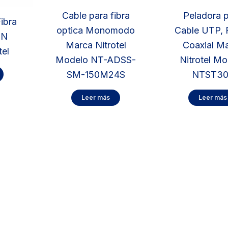
Cable para fibra
Peladora 
Fibra
optica Monomodo
Cable UTP, 
ON
Marca Nitrotel
Coaxial M
tel
Modelo NT-ADSS-
Nitrotel M
SM-150M24S
NTST30
Leer más
Leer más