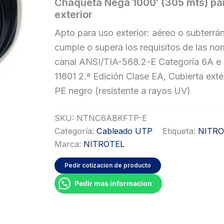
Chaqueta Nega 1000′ (305 mts) pa
exterior
Apto para uso exterior: aéreo o subterrá
cumple o supera los requisitos de las no
canal ANSI/TIA-568.2-E Categoría 6A e
11801 2.ª Edición Clase EA, Cubierta exte
PE negro (resistente a rayos UV)
SKU:
NTNC6ABKFTP-E
Categoría:
Cableado UTP
Etiqueta:
NITRO
Marca:
NITROTEL
Pedir cotizacion de producto
Pedir mas informacion