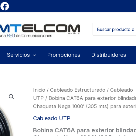
Buscar
por:
Servicios
Promociones
Distribuidores
Inicio
/
Cableado Estructurado
/
Cableado
UTP
/ Bobina CAT6A para exterior blindad
Chaqueta Nega 1000′ (305 mts) para exter
Cableado UTP
Bobina CAT6A para exterior blinda