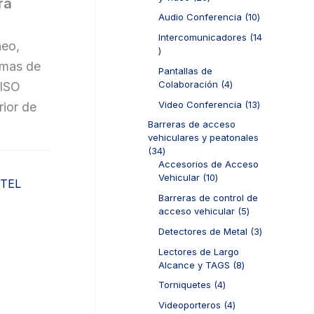
ra
0
r
1
Audio Conferencia
10
p
o
0
r
d
Intercomunicadores
14
p
neo,
o
u
1
r
d
c
4
rmas de
o
Pantallas de
u
t
p
d
4
Colaboración
4
 ISO
c
o
r
u
p
t
s
o
1
Video Conferencia
13
rior de
c
r
o
d
3
t
o
Barreras de acceso
s
u
p
o
d
vehiculares y peatonales
c
r
s
u
3
34
t
o
c
4
Accesorios de Acceso
o
d
t
p
1
Vehicular
10
TEL
s
u
o
r
0
c
Barreras de control de
s
o
p
t
5
acceso vehicular
5
d
r
o
p
u
o
3
Detectores de Metal
3
s
r
c
d
p
o
Lectores de Largo
t
u
r
d
8
Alcance y TAGS
8
o
c
o
u
p
s
t
d
4
Torniquetes
4
c
r
o
u
p
t
o
4
Videoporteros
4
s
c
r