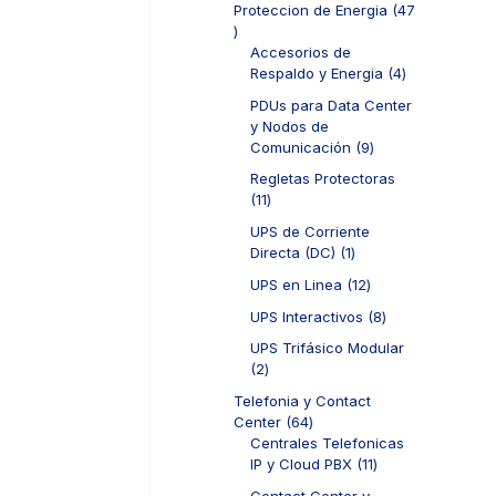
d
Proteccion de Energia
47
t
o
r
u
4
o
s
o
c
7
Accesorios de
s
d
t
p
4
Respaldo y Energia
4
u
o
r
p
c
PDUs para Data Center
s
o
r
t
y Nodos de
d
o
o
9
Comunicación
9
u
d
s
p
c
u
Regletas Protectoras
r
t
c
1
11
o
o
t
1
d
UPS de Corriente
s
o
p
u
1
Directa (DC)
1
s
r
c
p
o
1
UPS en Linea
12
t
r
d
2
o
o
8
UPS Interactivos
8
u
p
s
d
p
c
r
UPS Trifásico Modular
u
r
t
o
2
2
c
o
o
d
p
t
d
Telefonia y Contact
s
u
r
o
u
6
Center
64
c
o
c
4
Centrales Telefonicas
t
d
t
p
1
IP y Cloud PBX
11
o
u
o
r
1
s
c
Contact Center y