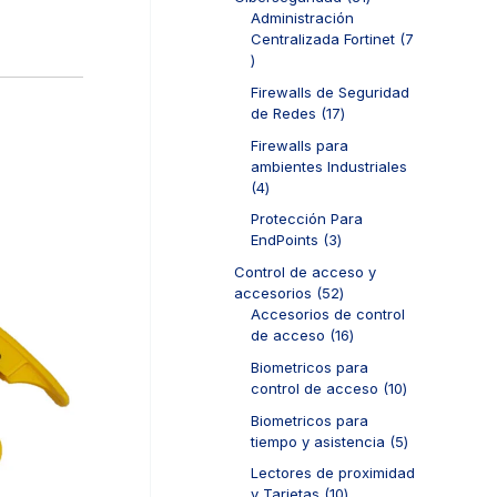
t
p
d
1
Administración
o
r
u
p
Centralizada Fortinet
7
s
o
c
7
r
d
t
p
o
u
Firewalls de Seguridad
o
r
d
c
1
de Redes
17
s
o
u
t
7
d
c
Firewalls para
o
p
u
t
ambientes Industriales
s
r
c
o
4
4
o
t
s
p
d
Protección Para
o
r
u
3
EndPoints
3
s
o
c
p
d
Control de acceso y
t
r
u
5
accesorios
52
o
o
c
2
Accesorios de control
s
d
t
p
1
de acceso
16
u
o
r
6
c
Biometricos para
s
o
p
t
1
control de acceso
10
d
r
o
0
u
o
Biometricos para
s
p
c
d
5
tiempo y asistencia
5
r
t
u
p
o
Lectores de proximidad
o
c
r
d
1
y Tarjetas
10