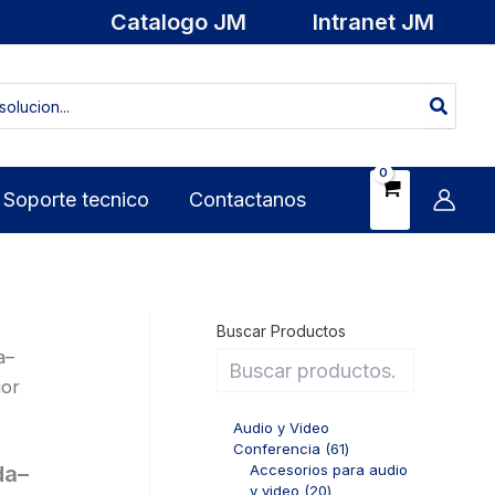
Catalogo JM
Intranet JM
Soporte tecnico
Contactanos
Buscar Productos
a–
ior
Audio y Video
6
Conferencia
61
1
Accesorios para audio
da–
2
p
y video
20