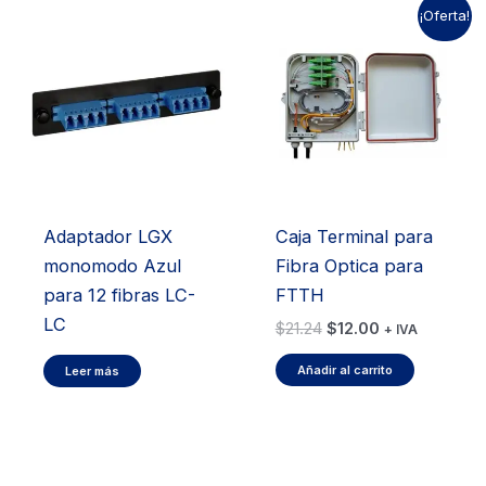
¡Oferta!
Caja Terminal para
Adaptador LGX
Fibra Optica para
monomodo Azul
FTTH
para 12 fibras LC-
LC
El
El
$
21.24
$
12.00
+ IVA
precio
precio
original
actual
Añadir al carrito
Leer más
era:
es:
$21.24.
$12.00.