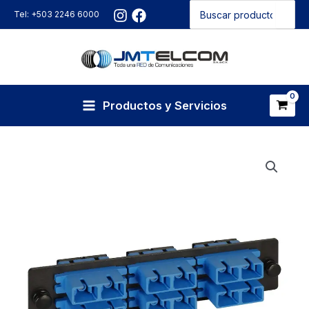
Buscar
Ir
Tel: +503 2246 6000
por:
al
contenido
Productos y Servicios