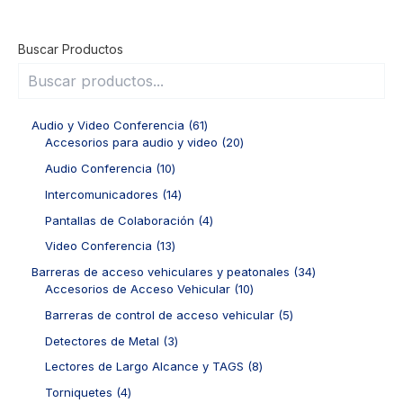
Buscar Productos
6
Audio y Video Conferencia
61
1
2
Accesorios para audio y video
20
p
0
1
Audio Conferencia
10
r
p
0
o
r
1
Intercomunicadores
14
p
d
o
4
r
4
Pantallas de Colaboración
4
u
d
p
o
p
c
u
r
1
Video Conferencia
13
d
r
t
c
o
3
u
o
3
Barreras de acceso vehiculares y peatonales
34
o
t
d
p
c
d
1
4
Accesorios de Acceso Vehicular
10
s
o
u
r
t
u
0
p
s
c
o
5
Barreras de control de acceso vehicular
5
o
c
p
r
t
d
p
s
t
r
o
3
Detectores de Metal
3
o
u
r
o
o
d
p
s
c
o
8
Lectores de Largo Alcance y TAGS
8
s
d
u
r
t
d
p
u
c
o
4
Torniquetes
4
o
u
r