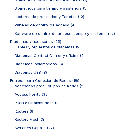
s
s
c
r
p
t
u
0
t
o
r
5
Biometricos para tiempo y asistencia
5
o
c
p
o
d
o
p
s
t
r
1
Lectores de proximidad y Tarjetas
10
s
u
d
r
o
o
0
c
u
o
4
Paneles de control de acceso
4
s
d
p
t
c
d
p
u
r
7
Software de control de acceso, tiempo y asistencia
7
o
t
u
r
c
o
p
s
o
c
o
2
Diademas y accesorios
25
t
d
r
s
t
d
5
9
Cables y repuestos de diademas
9
o
u
o
o
u
p
p
s
c
d
5
Diademas Contact Center y oficina
5
s
c
r
r
t
u
p
t
o
o
6
Diademas inalambricas
6
o
c
r
o
d
d
p
s
t
o
8
Diademas USB
8
s
u
u
r
o
d
p
c
c
o
1
Equipos para Conexión de Redes
189
s
u
r
t
t
d
8
2
Accesorios para Equipos de Redes
23
c
o
o
o
u
9
3
t
d
3
Access Points
39
s
s
c
p
p
o
u
9
t
r
r
8
Puentes Inalambricos
8
s
c
p
o
o
o
p
t
r
8
Routers
8
s
d
d
r
o
o
p
u
u
o
8
Routers Mesh
8
s
d
r
c
c
d
p
u
o
2
Switches Capa 3
27
t
t
u