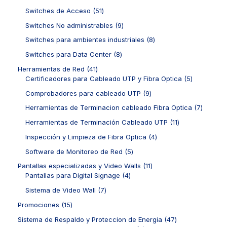
r
c
d
7
o
o
c
o
5
Switches de Acceso
51
t
u
p
s
s
t
d
1
o
c
r
9
Switches No administrables
9
o
u
p
s
t
o
p
s
c
r
8
Switches para ambientes industriales
8
o
d
r
t
o
p
s
u
o
8
Switches para Data Center
8
o
d
r
c
d
p
s
u
o
4
Herramientas de Red
41
t
u
r
c
d
1
5
Certificadores para Cableado UTP y Fibra Optica
5
o
c
o
t
u
p
p
s
t
d
9
Comprobadores para cableado UTP
9
o
c
r
r
o
u
p
s
t
o
o
7
Herramientas de Terminacion cableado Fibra Optica
7
s
c
r
o
d
d
p
t
o
1
Herramientas de Terminación Cableado UTP
11
s
u
u
r
o
d
1
c
c
o
4
Inspección y Limpieza de Fibra Optica
4
s
u
p
t
t
d
p
c
r
5
Software de Monitoreo de Red
5
o
o
u
r
t
o
p
s
s
c
o
1
Pantallas especializadas y Video Walls
11
o
d
r
t
d
4
1
Pantallas para Digital Signage
4
s
u
o
o
u
p
p
c
d
7
Sistema de Video Wall
7
s
c
r
r
t
u
p
t
o
o
1
Promociones
15
o
c
r
o
d
d
5
s
t
o
4
Sistema de Respaldo y Proteccion de Energia
47
s
u
u
p