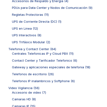
o
d
4
7
Accesorios de Respaldo y Energia
4
c
c
r
s
u
p
p
t
t
o
9
PDUs para Data Center y Nodos de Comunicación
9
c
r
r
o
o
d
p
t
o
o
1
Regletas Protectoras
11
s
s
u
r
o
d
d
1
c
o
1
UPS de Corriente Directa (DC)
1
s
u
u
p
t
d
p
c
c
r
1
UPS en Linea
12
o
u
r
t
t
o
2
s
c
o
8
UPS Interactivos
8
o
o
d
p
t
d
p
s
s
u
r
2
UPS Trifásico Modular
2
o
u
r
c
o
p
s
c
o
6
Telefonia y Contact Center
64
t
d
r
t
d
4
1
Centrales Telefonicas IP y Cloud PBX
11
o
u
o
o
u
p
1
s
c
d
6
Contact Center y Tarificador Telefonico
6
c
r
p
t
u
p
t
o
r
1
Gateway y aplicaciones especiales de telefonia
18
o
c
r
o
d
o
8
s
t
o
2
Telefonos de escritorio
26
s
u
d
p
o
d
6
c
u
r
6
Telefonos IP inalambricos y Softphone
6
s
u
p
t
c
o
p
c
r
5
Video Vigilancia
56
o
t
d
r
t
o
6
7
Accesorio de video
7
s
o
u
o
o
d
p
p
s
c
d
8
Camaras HD
8
s
u
r
r
t
u
p
c
o
o
1
Camaras IP
15