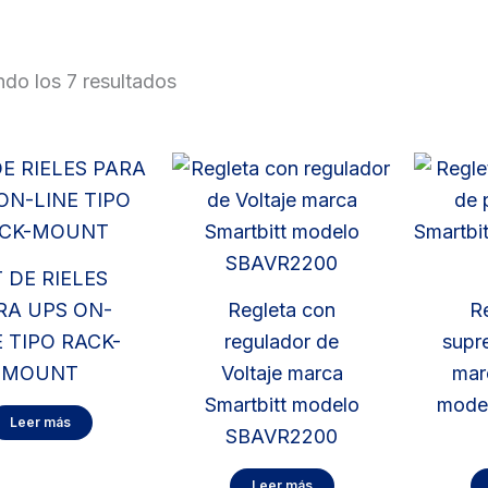
do los 7 resultados
T DE RIELES
RA UPS ON-
Regleta con
R
E TIPO RACK-
regulador de
supr
MOUNT
Voltaje marca
mar
Smartbitt modelo
mode
Leer más
SBAVR2200
Leer más