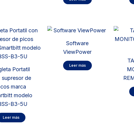
Software
ViewPower
TA
Leer más
leta Portatil
M
 supresor de
RE
icos marca
rtbitt modelo
BSS-B3-5U
Leer más