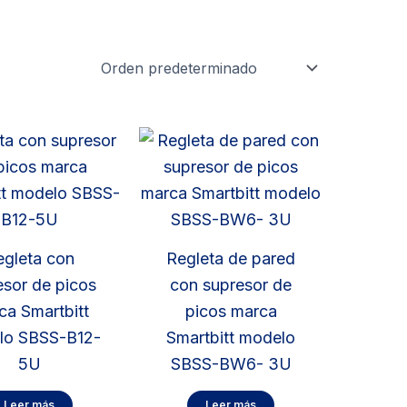
egleta con
Regleta de pared
esor de picos
con supresor de
ca Smartbitt
picos marca
lo SBSS-B12-
Smartbitt modelo
5U
SBSS-BW6- 3U
Leer más
Leer más