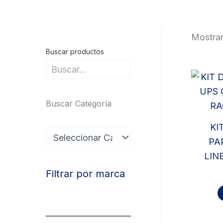
Mostran
Buscar productos
Buscar Categoría
KI
c
PA
a
t
LIN
e
g
Filtrar por marca
o
r
í
a
s