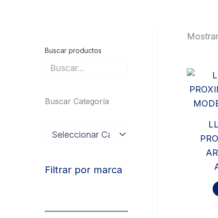
Mostran
Buscar productos
Buscar Categoría
L
c
PRO
a
t
AR
e
g
Filtrar por marca
o
r
í
a
s