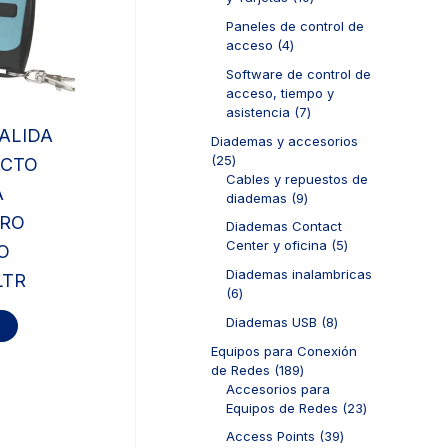
s
t
o
u
0
o
d
Paneles de control de
c
p
s
u
4
acceso
4
t
r
c
p
o
o
Software de control de
t
r
s
d
acceso, tiempo y
o
o
u
7
asistencia
7
s
d
c
p
ALIDA
u
Diademas y accesorios
t
r
c
2
25
ACTO
o
o
t
5
Cables y repuestos de
s
d
A
o
p
9
diademas
9
u
s
r
p
PRO
c
Diademas Contact
o
r
t
5
Center y oficina
5
O
d
o
o
p
u
d
Diademas inalambricas
LTR
s
r
c
u
6
6
o
t
c
p
d
8
Diademas USB
8
o
t
r
u
p
s
o
o
Equipos para Conexión
c
r
s
d
1
de Redes
189
t
o
u
8
Accesorios para
o
d
c
9
2
Equipos de Redes
23
s
u
t
p
3
c
3
Access Points
39
o
r
p