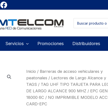
Buscar
por:
Servicios
Promociones
Distribuidores
Inicio
/
Barreras de acceso vehiculares y
peatonales
/
Lectores de Largo Alcance y
TAGS
/ TAG UHF TIPO TARJETA PARA L
DE LARGO ALCANCE 900 MHZ / EPC GEN 
18000 6C / NO IMPRIMIBLE MODELO ACC
CARD-EPC