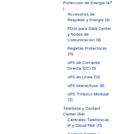
d
Proteccion de Energia
47
t
o
r
u
4
o
s
o
c
7
Accesorios de
s
d
t
p
4
Respaldo y Energia
4
u
o
r
p
c
PDUs para Data Center
s
o
r
t
y Nodos de
d
o
o
9
Comunicación
9
u
d
s
p
c
u
Regletas Protectoras
r
t
c
1
11
o
o
t
1
d
UPS de Corriente
s
o
p
u
1
Directa (DC)
1
s
r
c
p
o
1
UPS en Linea
12
t
r
d
2
o
o
8
UPS Interactivos
8
u
p
s
d
p
c
r
UPS Trifásico Modular
u
r
t
o
2
2
c
o
o
d
p
t
d
Telefonia y Contact
s
u
r
o
u
6
Center
64
c
o
c
4
Centrales Telefonicas
t
d
t
p
1
IP y Cloud PBX
11
o
u
o
r
1
s
c
Contact Center y