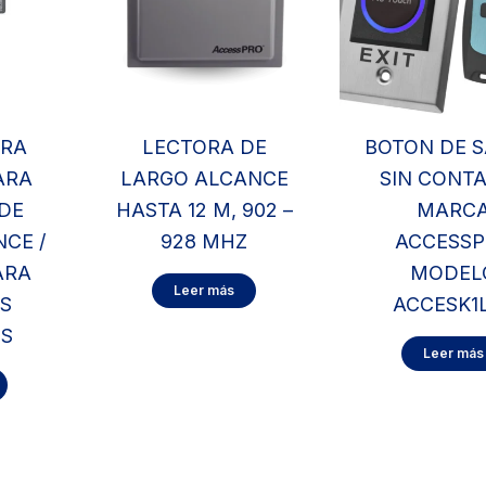
ARA
LECTORA DE
BOTON DE S
ARA
LARGO ALCANCE
SIN CONT
DE
HASTA 12 M, 902 –
MARC
CE /
928 MHZ
ACCESS
ARA
MODEL
Leer más
S
ACCESK1
OS
Leer más