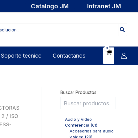
Catalogo JM
Intranet JM
Soporte tecnico
Contactanos
Buscar Productos
ECTORAS
2 / ISO
Audio y Video
ESS-
6
Conferencia
61
1
Accesorios para audio
2
p
y video
20