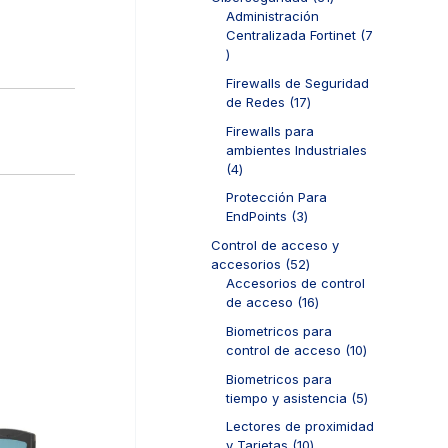
t
p
d
1
Administración
o
r
u
p
Centralizada Fortinet
7
s
o
c
7
r
d
t
p
o
u
Firewalls de Seguridad
o
r
d
c
1
de Redes
17
s
o
u
t
7
d
c
Firewalls para
o
p
u
t
ambientes Industriales
s
r
c
o
4
4
o
t
s
p
d
Protección Para
o
r
u
3
EndPoints
3
s
o
c
p
d
Control de acceso y
t
r
u
5
accesorios
52
o
o
c
2
Accesorios de control
s
d
t
p
1
de acceso
16
u
o
r
6
c
Biometricos para
s
o
p
t
1
control de acceso
10
d
r
o
0
u
o
Biometricos para
s
p
c
d
5
tiempo y asistencia
5
r
t
u
p
o
Lectores de proximidad
o
c
r
d
1
y Tarjetas
10