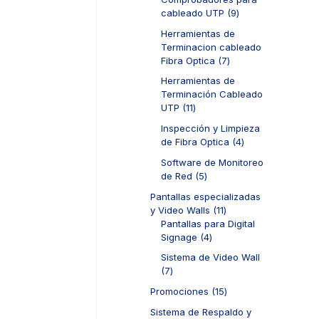
s
r
d
t
9
cableado UTP
9
o
u
o
p
d
c
Herramientas de
s
r
u
t
Terminacion cableado
o
c
o
7
Fibra Optica
7
d
t
s
p
u
Herramientas de
o
r
c
Terminación Cableado
s
o
t
1
UTP
11
d
o
1
u
Inspección y Limpieza
s
p
c
4
de Fibra Optica
4
r
t
p
o
Software de Monitoreo
o
r
d
5
de Red
5
s
o
u
p
d
Pantallas especializadas
c
r
u
1
y Video Walls
11
t
o
c
1
Pantallas para Digital
o
d
t
4
p
Signage
4
s
u
o
p
r
c
Sistema de Video Wall
s
r
o
t
7
7
o
d
o
p
d
u
1
Promociones
15
s
r
u
c
5
o
Sistema de Respaldo y
c
t
p